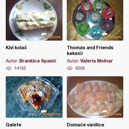
Kivi kolač
Thomas and Friends
keksići
Brankica Spasić
Valeria Molnar
Autor:
Autor:
14162
6258
Galete
Domaće vanilice