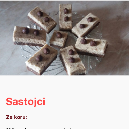
Sastojci
Za koru: