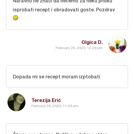
Naravno ne znaci da necemo za neku priliku
isprobati recept i obradovati goste. Pozdrav
Olgica D.
February 26, 2020, 12:26 pm
Dopada mi se recept moram izptobati
Terezija Erić
February 26, 2020, 11:29 am