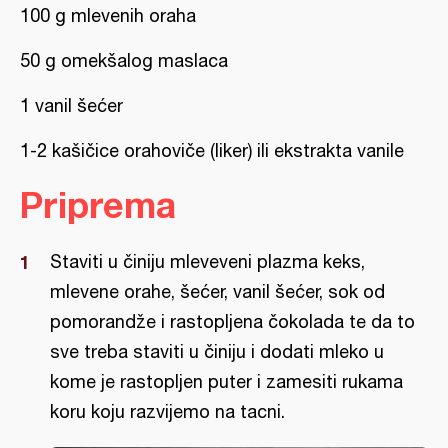
100 g mlevenih oraha
50 g omekšalog maslaca
1 vanil šećer
1-2 kašičice orahoviče (liker) ili ekstrakta vanile
Priprema
Staviti u činiju mleveveni plazma keks,
mlevene orahe, šećer, vanil šećer, sok od
pomorandže i rastopljena čokolada te da to
sve treba staviti u činiju i dodati mleko u
kome je rastopljen puter i zamesiti rukama
koru koju razvijemo na tacni.