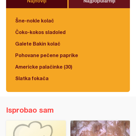
Najnoviji
Najpopularniji
Šne-nokle kolač
Čoko-kokos sladoled
Galete Bakin kolač
Pohovane pečene paprike
Americke palačinke (30)
Slatka fokača
Isprobao sam