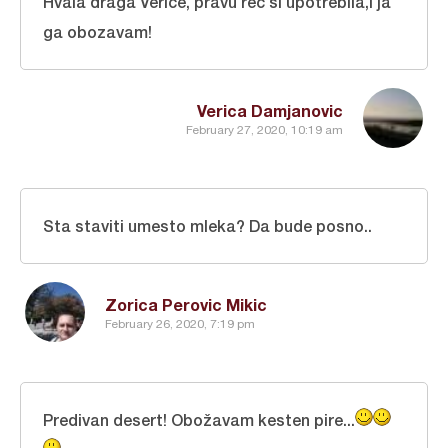
Hvala draga Verice, pravu rec si upotrebila,i ja
ga obozavam!
Verica Damjanovic
February 27, 2020, 10:19 am
Sta staviti umesto mleka? Da bude posno..
Zorica Perovic Mikic
February 26, 2020, 7:19 pm
Predivan desert! Obožavam kesten pire...