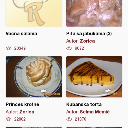
Voćna salama
Pita sa jabukama (3)
Zorica
Autor:
20349
9072
Princes krofne
Kubanska torta
Zorica
Selma Memić
Autor:
Autor:
22802
21876