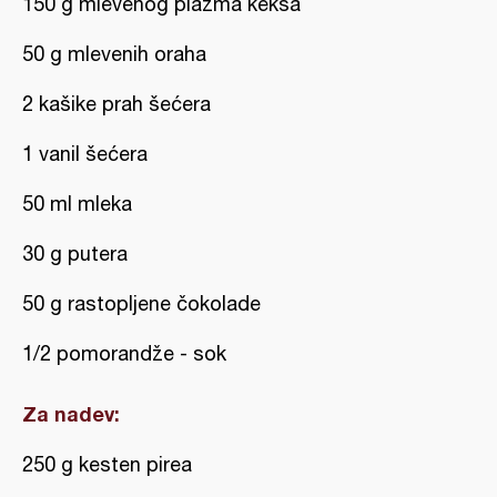
150 g mlevenog plazma keksa
50 g mlevenih oraha
2 kašike prah šećera
1 vanil šećera
50 ml mleka
30 g putera
50 g rastopljene čokolade
1/2 pomorandže - sok
Za nadev:
250 g kesten pirea