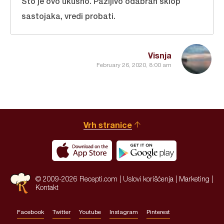
Što je ovo ukusno. Pažljivo odabran sklop
sastojaka, vredi probati.
Visnja
February 26, 2020, 8:00 am
Vrh stranice
© 2009-2026 Recepti.com |
Uslovi korišćenja
|
Marketing
|
Kontakt
Facebook
Twitter
Youtube
Instagram
Pinterest