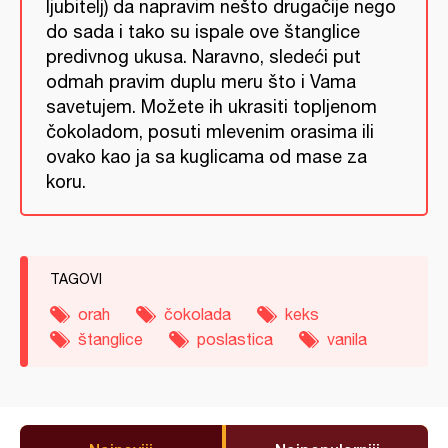
ljubitelj) da napravim nešto drugačije nego
do sada i tako su ispale ove štanglice
predivnog ukusa. Naravno, sledeći put
odmah pravim duplu meru što i Vama
savetujem. Možete ih ukrasiti topljenom
čokoladom, posuti mlevenim orasima ili
ovako kao ja sa kuglicama od mase za
koru.
TAGOVI
orah
čokolada
keks
štanglice
poslastica
vanila