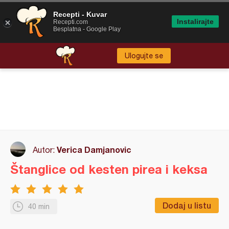
Recepti - Kuvar
Instalirajte
Recepti.com
Besplatna - Google Play
Ulogujte se
Verica Damjanovic
Autor:
Štanglice od kesten pirea i keksa
Dodaj u listu
40 min