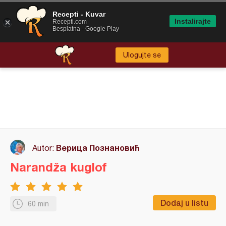
Recepti - Kuvar
Instalirajte
Recepti.com
Besplatna - Google Play
Ulogujte se
Верица Познановић
Autor:
Narandža kuglof
Dodaj u listu
60 min