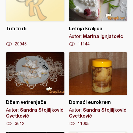
Tuti fruti
Letnja kraljica
Marina Ignjatovic
Autor:
20945
11144
Džem vetrenjače
Domaći eurokrem
Sandra Stojiljković
Sandra Stojiljković
Autor:
Autor:
Cvetković
Cvetković
3612
11005