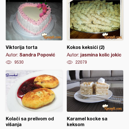
Viktorija torta
Kokos keksići (2)
Sandra Popović
jasmina kolic jokic
Autor:
Autor:
9530
22079
Kolači sa prelivom od
Karamel kocke sa
višanja
keksom