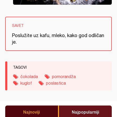
SAVET
Poslužite uz kafu, mleko, kako god odličan
je.
TAGOVI
čokolada
pomorandža
kuglof
poslastica
Najnoviji
Najpopularniji