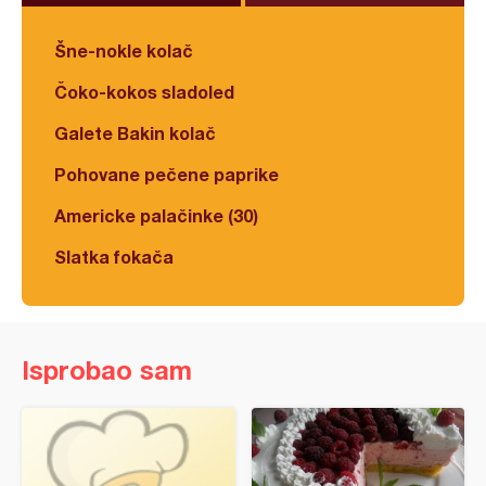
Šne-nokle kolač
Čoko-kokos sladoled
Galete Bakin kolač
Pohovane pečene paprike
Americke palačinke (30)
Slatka fokača
Isprobao sam