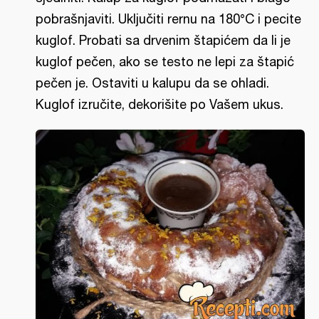
pobrašnjaviti. Uključiti rernu na 180°C i pecite
kuglof. Probati sa drvenim štapićem da li je
kuglof pečen, ako se testo ne lepi za štapić
pečen je. Ostaviti u kalupu da se ohladi.
Kuglof izručite, dekorišite po Vašem ukus.