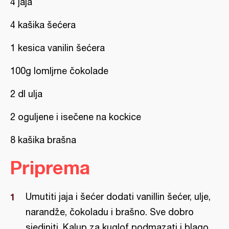
4 jaja
4 kašika šećera
1 kesica vanilin šećera
100g lomljrne čokolade
2 dl ulja
2 oguljene i isečene na kockice
8 kašika brašna
Priprema
Umutiti jaja i šećer dodati vanillin šećer, ulje,
narandže, čokoladu i brašno. Sve dobro
sjediniti. Kalup za kuglof podmazati i blago