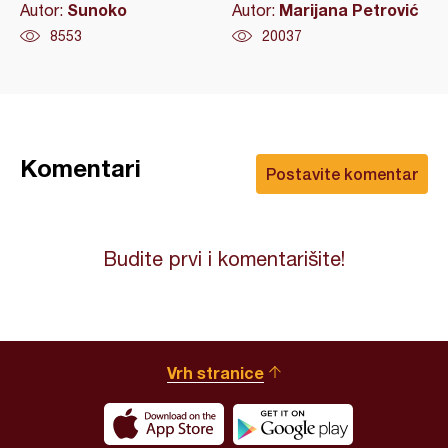
Sunoko
Marijana Petrović
Autor:
Autor:
8553
20037
Komentari
Postavite komentar
Budite prvi i komentarišite!
Vrh stranice