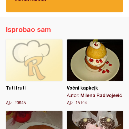
Isprobao sam
Tuti fruti
Voćni kapkejk
Milena Radivojević
Autor:
20945
15104