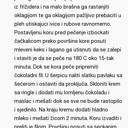
iz frižidera i na malo brašna ga rastanjiti
oklagijom te ga oklagijom pažljivo prebaciti u
pleh utiskajuci ivice i rubove ravnomerno.
Postavljenu koru pred pečenje izbockati
čačkalicom preko površine kore posuti
mleveni keks i lagano ga utisnuti da se zalepi
i staviti je da se peče na 180 C oko 15-tak
minuta. Dok se kora peče pripremiti
čokoladni fil: U šerpicu naliti slatku pavlaku sa
šećerom i ostaviti da proključa. Skloniti krem
sa ringle i dodati mu lomljenu čokoladu i
maslac i mešati dok se sve ne bude rastopilo
i sjedinilo. Na kraju kremu dodati hladno
mleko i mešati žicom 2 minuta. Koru izvaditi i
preliti je filom. Površinu posuti sa seckanim