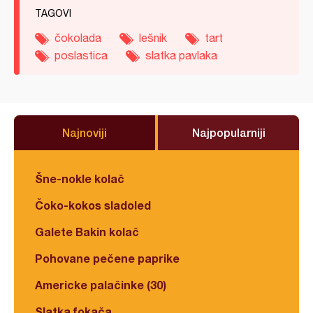
TAGOVI
čokolada
lešnik
tart
poslastica
slatka pavlaka
Najnoviji
Najpopularniji
Šne-nokle kolač
Čoko-kokos sladoled
Galete Bakin kolač
Pohovane pečene paprike
Americke palačinke (30)
Slatka fokača