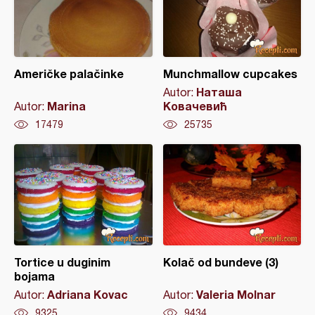
Američke palačinke
Munchmallow cupcakes
Наташа
Autor:
Marina
Ковачевић
Autor:
17479
25735
Tortice u duginim
Kolač od bundeve (3)
bojama
Adriana Kovac
Valeria Molnar
Autor:
Autor:
9325
9434