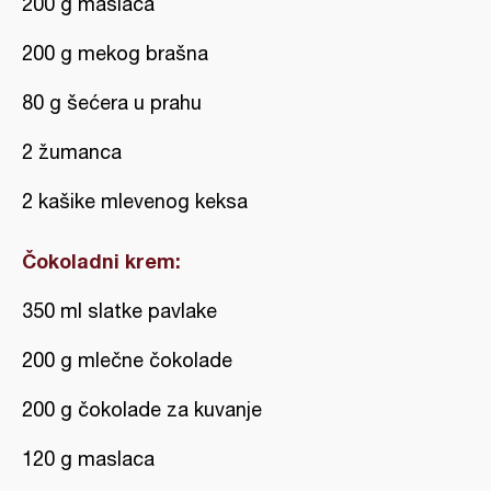
200 g maslaca
200 g mekog brašna
80 g šećera u prahu
2 žumanca
2 kašike mlevenog keksa
Čokoladni krem:
350 ml slatke pavlake
200 g mlečne čokolade
200 g čokolade za kuvanje
120 g maslaca