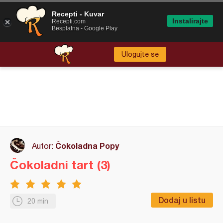
Recepti - Kuvar
Instalirajte
Recepti.com
Besplatna - Google Play
Ulogujte se
Čokoladna Popy
Autor:
Čokoladni tart (3)
Dodaj u listu
20 min