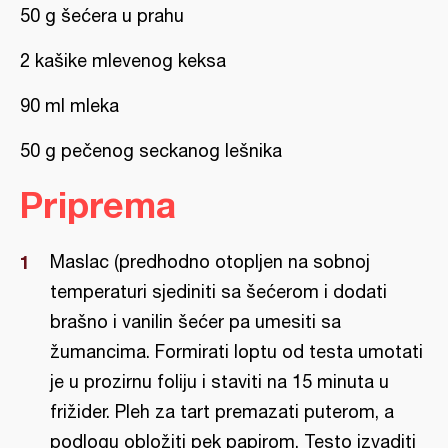
50 g šećera u prahu
2 kašike mlevenog keksa
90 ml mleka
50 g pečenog seckanog lešnika
Priprema
Maslac (predhodno otopljen na sobnoj
temperaturi sjediniti sa šećerom i dodati
brašno i vanilin šećer pa umesiti sa
žumancima. Formirati loptu od testa umotati
je u prozirnu foliju i staviti na 15 minuta u
frižider. Pleh za tart premazati puterom, a
podlogu obložiti pek papirom. Testo izvaditi