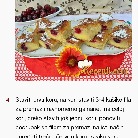
Staviti prvu koru, na kori staviti 3–4 kašike fila
za premaz i ravnomerno ga naneti na celoj
kori, preko staviti još jednu koru, ponoviti
postupak sa filom za premaz, na isti način
poređati treću i četvrtu koru i svaku koru