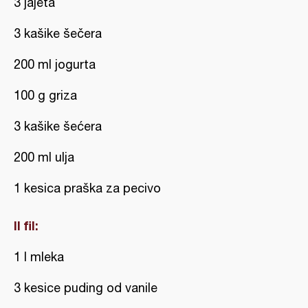
3 jajeta
3 kašike šečera
200 ml jogurta
100 g griza
3 kašike šećera
200 ml ulja
1 kesica praška za pecivo
II fil:
1 l mleka
3 kesice puding od vanile