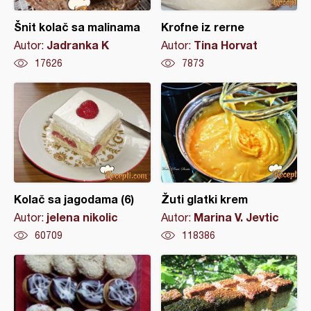
Šnit kolač sa malinama
Krofne iz rerne
Jadranka K
Tina Horvat
Autor:
Autor:
17626
7873
Kolač sa jagodama (6)
Žuti glatki krem
jelena nikolic
Marina V. Jevtic
Autor:
Autor:
60709
118386