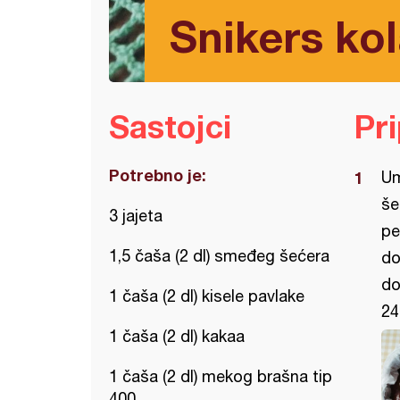
Snikers kol
Sastojci
Pr
Potrebno je:
Um
še
3 jajeta
pe
1,5 čaša (2 dl) smeđeg šećera
do
do
1 čaša (2 dl) kisele pavlake
24
1 čaša (2 dl) kakaa
1 čaša (2 dl) mekog brašna tip
400