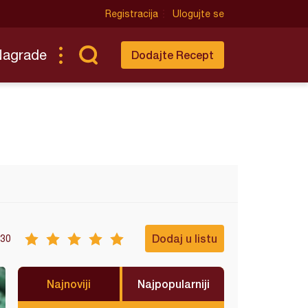
Registracija
Ulogujte se
Nagrade
Dodajte Recept
Dodaj u listu
30
Najnoviji
Najpopularniji