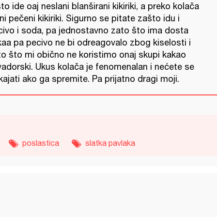
to ide oaj neslani blanširani kikiriki, a preko kolača
ni pečeni kikiriki. Sigurno se pitate zašto idu i
civo i soda, pa jednostavno zato što ima dosta
kaa pa pecivo ne bi odreagovalo zbog kiselosti i
to što mi obično ne koristimo onaj skupi kakao
vadorski. Ukus kolača je fenomenalan i nećete se
ajati ako ga spremite. Pa prijatno dragi moji.
poslastica
slatka pavlaka