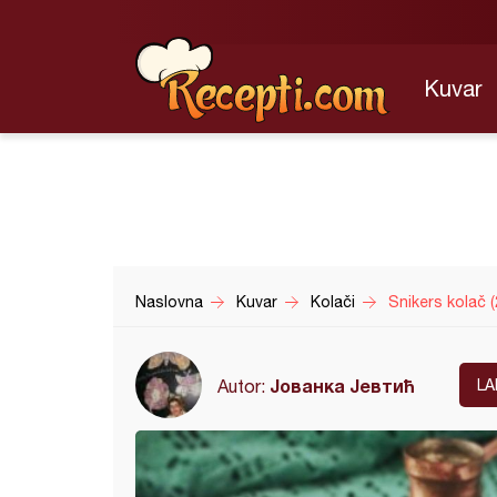
Kuvar
Naslovna
Kuvar
Kolači
Snikers kolač (
Јованка Јевтић
Autor:
LA