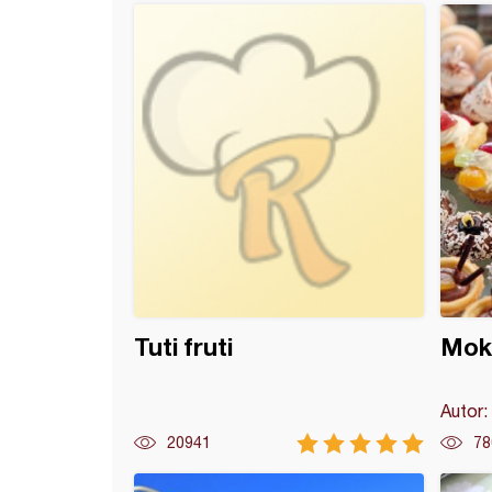
a farma mafini
Tuti fruti
Moka
Autor:
20941
78
pita (6)