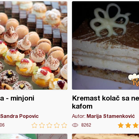
 - minjoni
Kremast kolač sa n
kafom
Sandra Popovic
Marija Stamenković
Autor:
06
8262