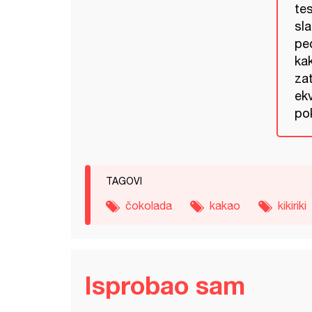
tes
sla
pe
ka
za
ek
pok
TAGOVI
čokolada
kakao
kikiriki
Isprobao sam