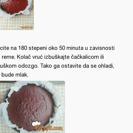
cite na 180 stepeni oko 50 minuta u zavisnosti
 rerne. Kolač vruć izbuškajte čačkalicom ili
ljuškom odozgo. Tako ga ostavite da se ohladi,
 bude mlak.