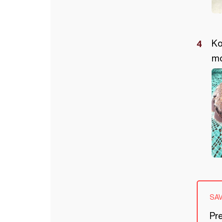
Ko
mo
SA
Pr