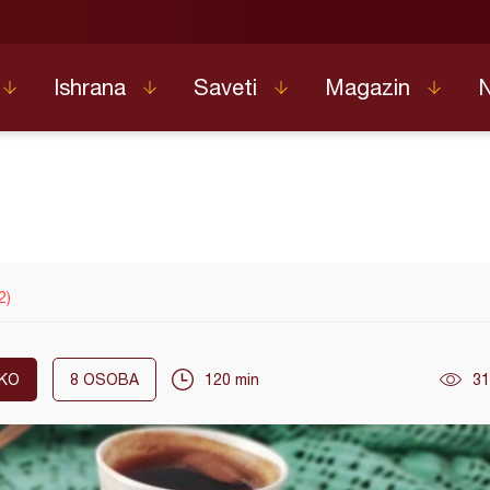
Ishrana
Saveti
Magazin
2)
KO
8
OSOBA
120 min
31