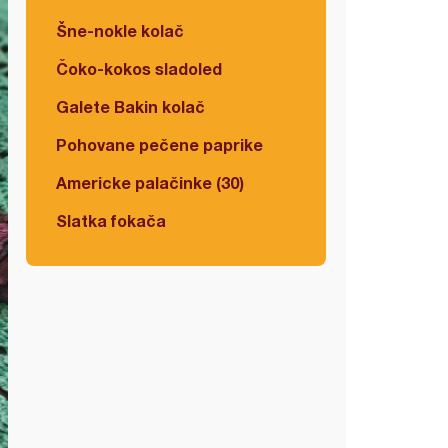
Šne-nokle kolač
Čoko-kokos sladoled
Galete Bakin kolač
Pohovane pečene paprike
Americke palačinke (30)
Slatka fokača