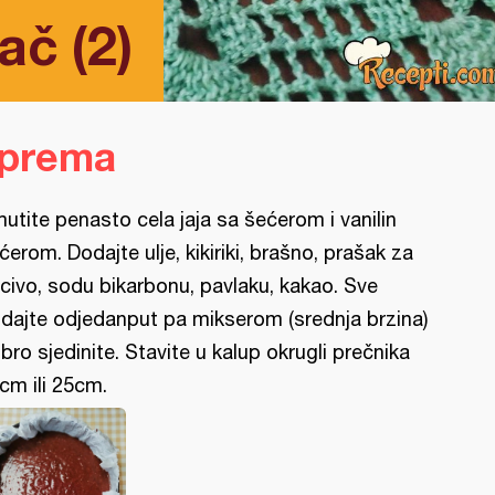
ač (2)
iprema
utite penasto cela jaja sa šećerom i vanilin
ćerom. Dodajte ulje, kikiriki, brašno, prašak za
civo, sodu bikarbonu, pavlaku, kakao. Sve
dajte odjedanput pa mikserom (srednja brzina)
bro sjedinite. Stavite u kalup okrugli prečnika
cm ili 25cm.