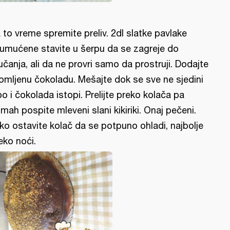
 to vreme spremite preliv. 2dl slatke pavlake
umućene stavite u šerpu da se zagreje do
jučanja, ali da ne provri samo da prostruji. Dodajte
lomljenu čokoladu. Mešajte dok se sve ne sjedini
po i čokolada istopi. Prelijte preko kolača pa
mah pospite mleveni slani kikiriki. Onaj pečeni.
ko ostavite kolač da se potpuno ohladi, najbolje
eko noći.