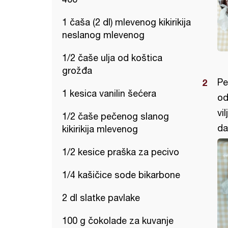
1 čaša (2 dl) mlevenog kikirikija
neslanog mlevenog
1/2 čaše ulja od koštica
grožđa
Pe
1 kesica vanilin šećera
od
vi
1/2 čaše pečenog slanog
da
kikirikija mlevenog
1/2 kesice praška za pecivo
1/4 kašičice sode bikarbone
2 dl slatke pavlake
100 g čokolade za kuvanje