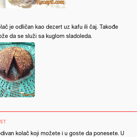
lač je odličan kao dezert uz kafu ili čaj. Takođe
že da se služi sa kuglom sladoleda.
VET
edivan kolač koji možete i u goste da ponesete. U