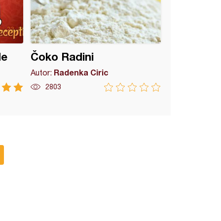
de
Čoko Radini
Radenka Ciric
Autor:
2803