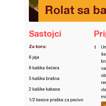
Rolat sa b
Sastojci
Pr
Za koru:
Um
še
6 jaja
br
6 kašika šećera
va
ob
5 kašika brašna
re
2 kašike kakaoa
vl
mi
1/2 kesice praška za pecivo