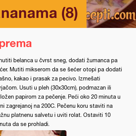
ananama (8)
iprema
utiti belanca u čvrst sneg, dodati žumanca pa
ćer. Mutiti mikserom da se šećer otopi pa dodati
ašno, kakao i prasak za pecivo. Izmešati
rjačom. Usuti u pleh (30x30cm), podmazan ili
ložen papirom za pečenje. Peći oko 20 minuta u
rni zagrejanoj na 200C. Pečenu koru staviti na
ažnu platnenu salvetu i uviti rolat. Ostaviti 10
nuta da se prohladi.