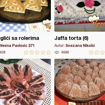
glići sa rolerima
Jaffa torta (6)
Vesna Pavlovic 271
Snezana Nikolić
Autor:
428
6688