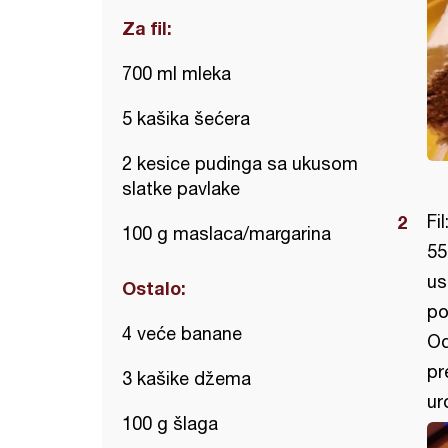
Za fil:
700 ml mleka
5 kašika šećera
2 kesice pudinga sa ukusom
slatke pavlake
Fi
100 g maslaca/margarina
55
us
Ostalo:
po
4 veće banane
Od
pr
3 kašike džema
uro
100 g šlaga