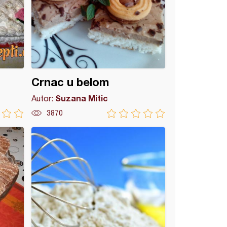
Crnac u belom
Suzana Mitic
Autor:
3870