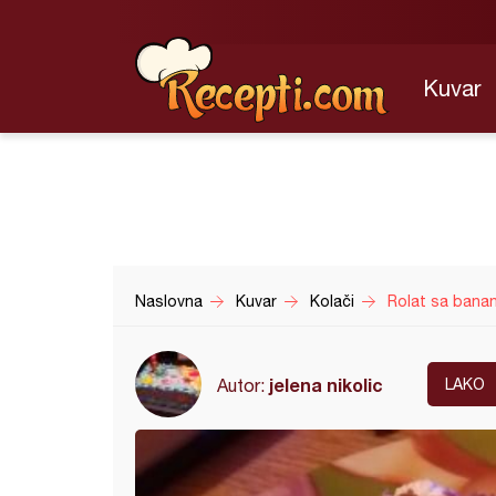
Kuvar
Naslovna
Kuvar
Kolači
Rolat sa bana
jelena nikolic
Autor:
LAKO