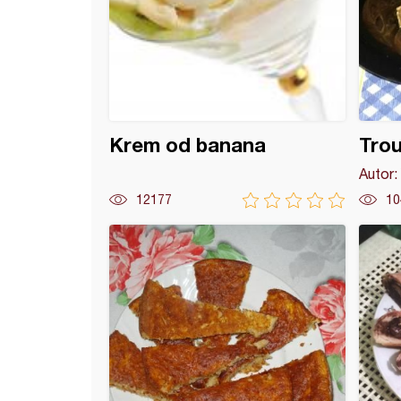
Krem od banana
Trou
Autor:
12177
10
Radini