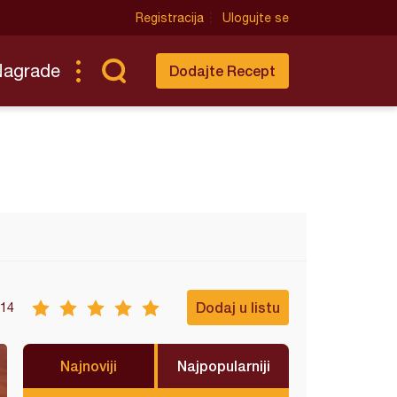
Registracija
Ulogujte se
Nagrade
Dodajte Recept
Dodaj u listu
14
Najnoviji
Najpopularniji