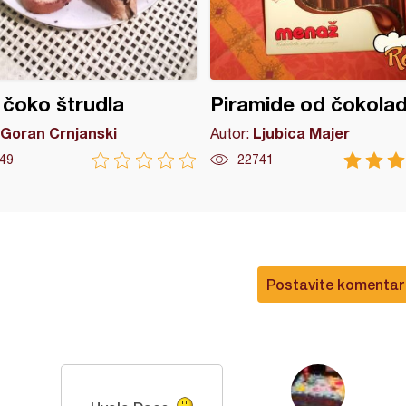
 čoko štrudla
Piramide od čokola
Goran Crnjanski
Ljubica Majer
Autor:
49
22741
Postavite komentar