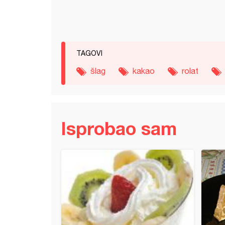
TAGOVI
šlag
kakao
rolat
Isprobao sam
 u belom