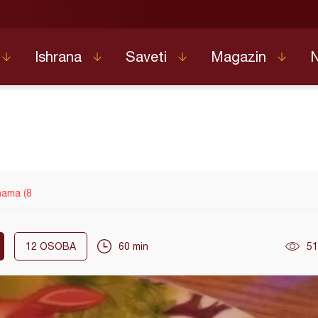
Ishrana
Saveti
Magazin
nama (8
12
OSOBA
60 min
51