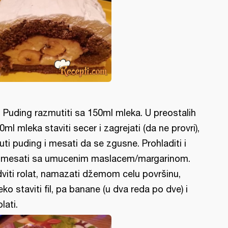
l: Puding razmutiti sa 150ml mleka. U preostalih
0ml mleka staviti secer i zagrejati (da ne provri),
uti puding i mesati da se zgusne. Prohladiti i
mesati sa umucenim maslacem/margarinom.
viti rolat, namazati džemom celu površinu,
eko staviti fil, pa banane (u dva reda po dve) i
lati.