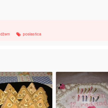
džem
poslastica