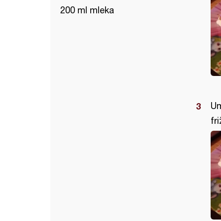
200 ml mleka
Um
fr