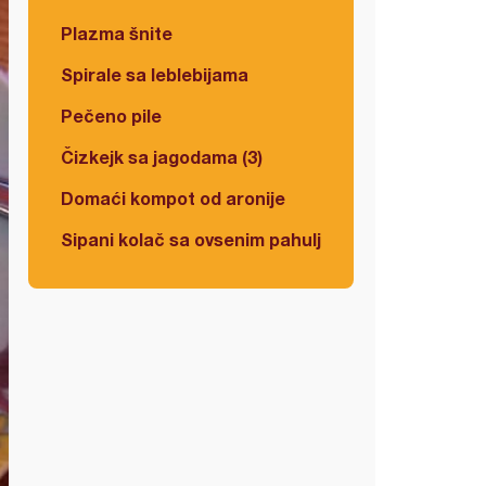
Plazma šnite
Spirale sa leblebijama
Pečeno pile
Čizkejk sa jagodama (3)
Domaći kompot od aronije
Sipani kolač sa ovsenim pahuljicama i višnjama