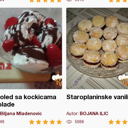
oled sa kockicama
Staroplaninske vanil
olade
Biljana Mladenovic
BOJANA ILIC
Autor:
49
5066