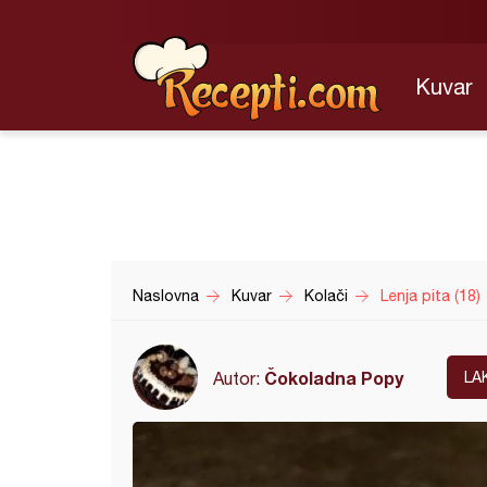
Kuvar
Naslovna
Kuvar
Kolači
Lenja pita (18)
Čokoladna Popy
Autor:
LA