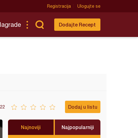
Registracija
Ulogujte se
Nagrade
Dodajte Recept
Dodaj u listu
22
Najnoviji
Najpopularniji