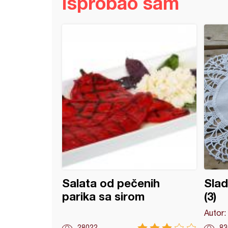
Isprobao sam
e kocke (15)
Salata od pečenih
Slad
parika sa sirom
(3)
Autor:
28022
83