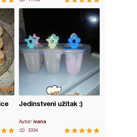
ice
Jedinstveni užitak :)
ivana
Autor:
3334