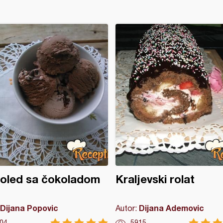
oled sa čokoladom
Kraljevski rolat
Dijana Popovic
Dijana Ademovic
Autor:
04
5915