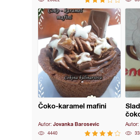
tveni užitak :)
Čoko-karamel mafini
Slad
čok
Jovanka Barosevic
Autor:
Autor:
4440
33