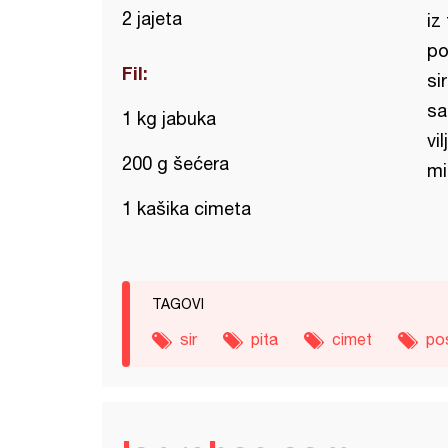
2 jajeta
iz
po
Fil:
si
sa
1 kg jabuka
vi
200 g šećera
mi
1 kašika cimeta
TAGOVI
sir
pita
cimet
po