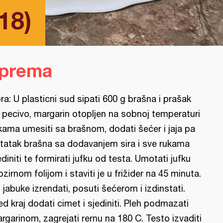
18)
iprema
ra: U plasticni sud sipati 600 g brašna i prašak
 pecivo, margarin otopljen na sobnoj temperaturi
kama umesiti sa brašnom, dodati šećer i jaja pa
tatak brašna sa dodavanjem sira i sve rukama
ediniti te formirati jufku od testa. Umotati jufku
ozirnom folijom i staviti je u frižider na 45 minuta.
l: jabuke izrendati, posuti šećerom i izdinstati.
ed kraj dodati cimet i sjediniti. Pleh podmazati
rgarinom, zagrejati rernu na 180 C. Testo izvaditi