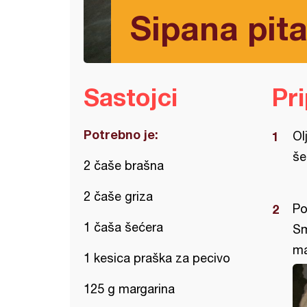
Sipana pit
Sastojci
Pr
Potrebno je:
Ol
še
2 čaše brašna
2 čaše griza
Po
1 čaša šećera
Sm
ma
1 kesica praška za pecivo
125 g margarina