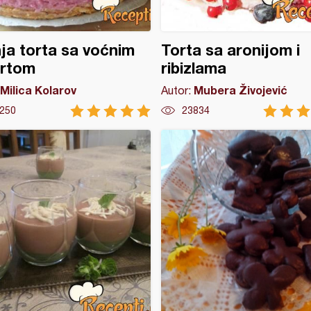
ja torta sa voćnim
Torta sa aronijom i
urtom
ribizlama
Milica Kolarov
Mubera Živojević
Autor:
250
23834