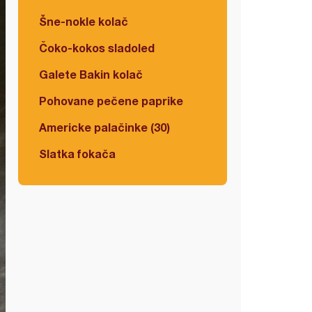
Šne-nokle kolač
Čoko-kokos sladoled
Galete Bakin kolač
Pohovane pečene paprike
Americke palačinke (30)
Slatka fokača