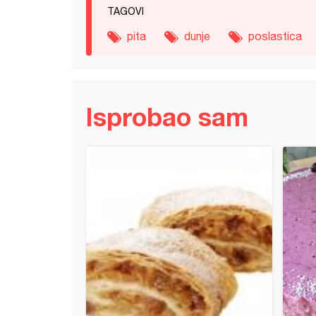
TAGOVI
pita
dunje
poslastica
Isprobao sam
vne princes krofnice