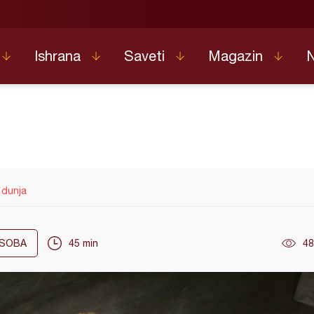
Ishrana
Saveti
Magazin
 dunja
SOBA
45 min
48