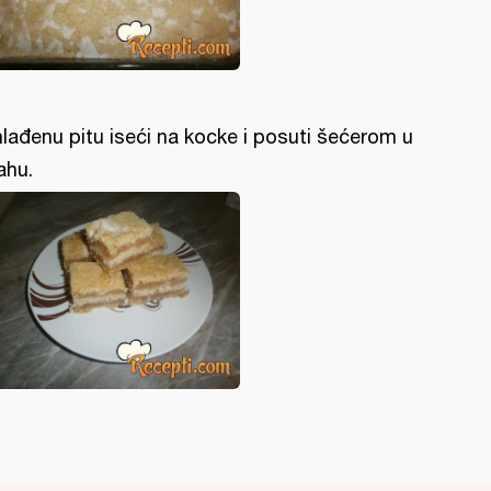
lađenu pitu iseći na kocke i posuti šećerom u
ahu.