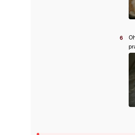
Oh
pr