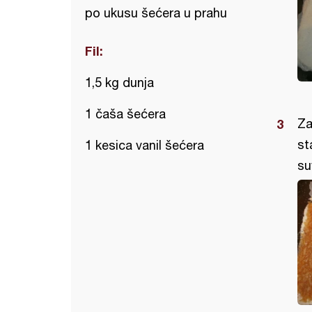
po ukusu šećera u prahu
Fil:
1,5 kg dunja
1 čaša šećera
Za
st
1 kesica vanil šećera
su