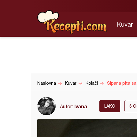
Kuvar
Naslovna
Kuvar
Kolači
Sipana pita sa
Ivana
Autor:
LAKO
6
O