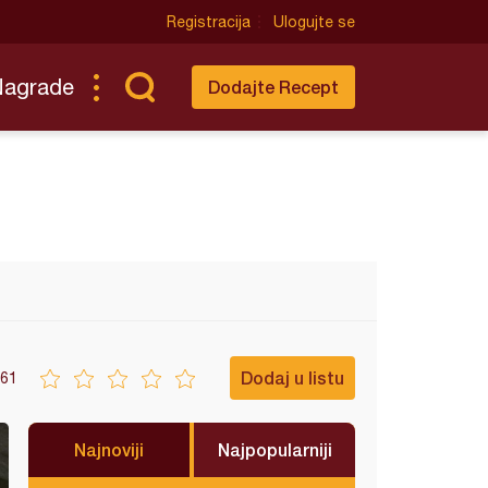
Registracija
Ulogujte se
Nagrade
Dodajte Recept
Dodaj u listu
61
Najnoviji
Najpopularniji