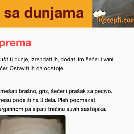
a sa dunjama
iprema
juštiti dunje, izrendati ih, dodati im šećer i vanil
ćer. Ostaviti ih da odstoje.
mešati brašno, griz, šećer i prašak za pecivo.
esu podeliti na 3 dela. Pleh podmazati
rgarinom pa sipati trećinu suvih sastojaka.