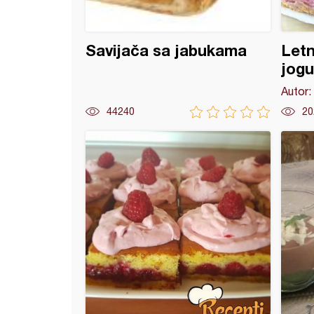
Savijača sa jabukama
Letn
jog
Autor:
44240
20
 šubarice