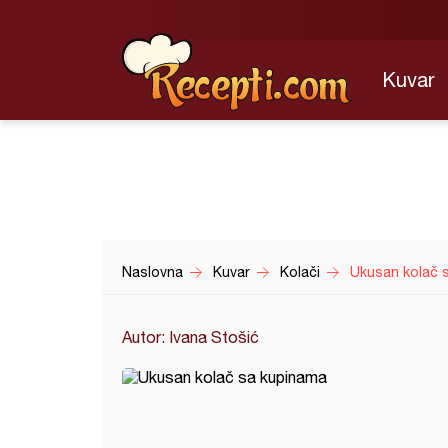
Kuvar
Naslovna
Kuvar
Kolači
Ukusan kolač s
Autor: Ivana Stošić