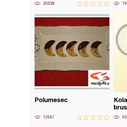
20338
79
i sa jabukama i suvim grožđem
Polumesec
Kola
bru
12567
53