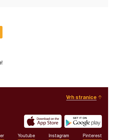
e!
Vrh stranice
er
Youtube
Instagram
Pinterest