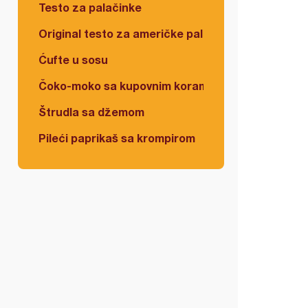
Testo za palačinke
Original testo za američke palačinke
Ćufte u sosu
Čoko-moko sa kupovnim korama
Štrudla sa džemom
Pileći paprikaš sa krompirom