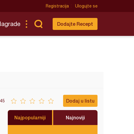
Registracija
Ulogujte se
Nagrade
Dodajte Recept
Dodaj u listu
45
Najpopularniji
Najnoviji