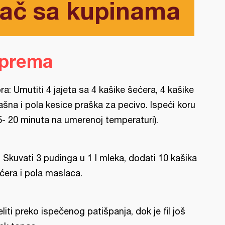
ač sa kupinama
iprema
ra: Umutiti 4 jajeta sa 4 kašike šećera, 4 kašike
ašna i pola kesice praška za pecivo. Ispeći koru
5- 20 minuta na umerenoj temperaturi).
l: Skuvati 3 pudinga u 1 l mleka, dodati 10 kašika
ćera i pola maslaca.
eliti preko ispečenog patišpanja, dok je fil još