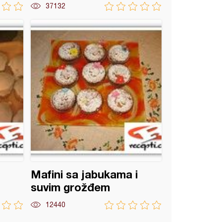
37132
Mafini sa jabukama i
suvim grožđem
12440