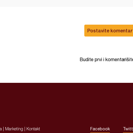
Postavite komentar
Budite prvi i komentarišit
ja
|
Marketing
|
Kontakt
Facebook
Twitt