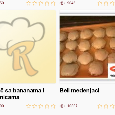
50
9046
č sa bananama i
Beli medenjaci
snicama
90
10337