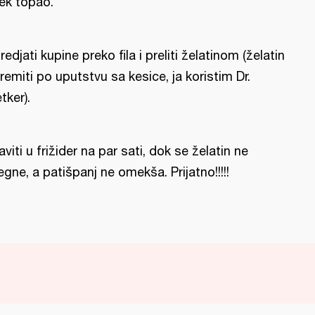
ek topao.
redjati kupine preko fila i preliti želatinom (želatin
remiti po uputstvu sa kesice, ja koristim Dr.
tker).
aviti u frižider na par sati, dok se želatin ne
egne, a patišpanj ne omekša. Prijatno!!!!!