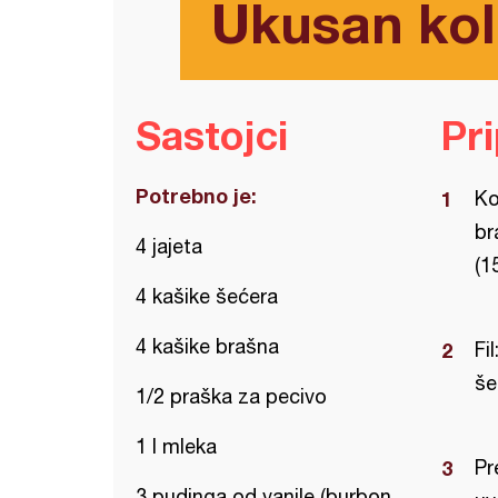
Ukusan kol
Sastojci
Pr
Potrebno je:
Ko
br
4 jajeta
(1
4 kašike šećera
4 kašike brašna
Fi
še
1/2 praška za pecivo
1 l mleka
Pr
3 pudinga od vanile (burbon