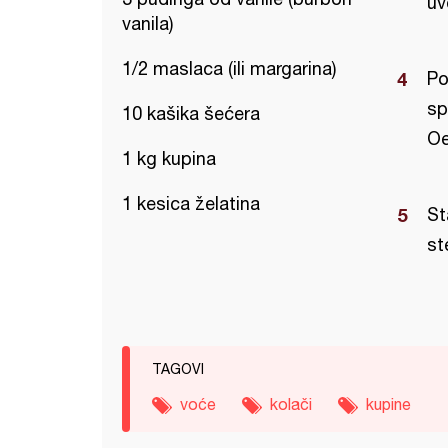
uv
vanila)
1/2 maslaca (ili margarina)
Po
sp
10 kašika šećera
Oe
1 kg kupina
1 kesica želatina
St
st
TAGOVI
voće
kolači
kupine