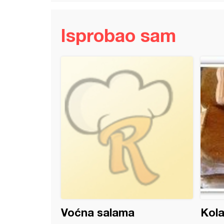
Isprobao sam
 dar trouglovi
Voćna salama
Kol