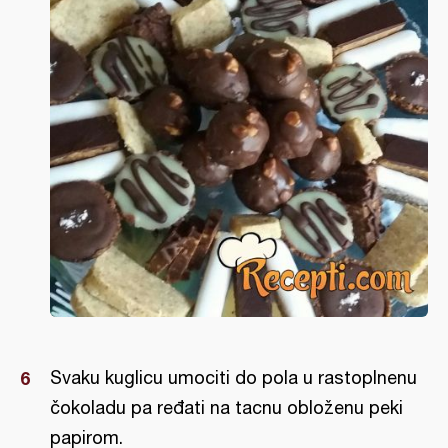
Svaku kuglicu umociti do pola u rastoplnenu
čokoladu pa ređati na tacnu obloženu peki
papirom.