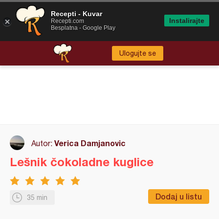
Recepti - Kuvar
Instalirajte
Recepti.com
Besplatna - Google Play
Ulogujte se
Verica Damjanovic
Autor:
Lešnik čokoladne kuglice
Dodaj u listu
35 min