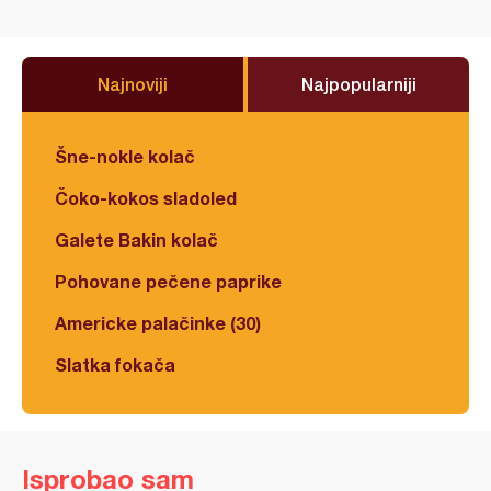
Najnoviji
Najpopularniji
Šne-nokle kolač
Čoko-kokos sladoled
Galete Bakin kolač
Pohovane pečene paprike
Americke palačinke (30)
Slatka fokača
Isprobao sam