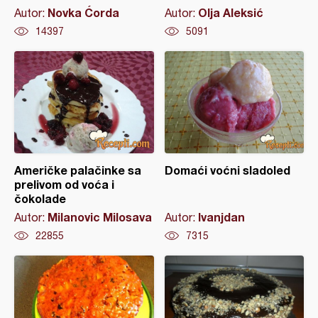
Novka Ćorda
Olja Aleksić
Autor:
Autor:
14397
5091
Američke palačinke sa
Domaći voćni sladoled
prelivom od voća i
čokolade
Milanovic Milosava
Ivanjdan
Autor:
Autor:
22855
7315