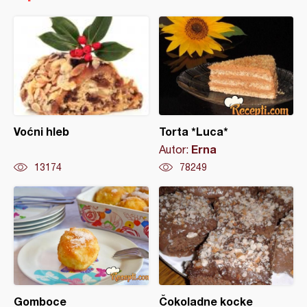
Voćni hleb
Torta *Luca*
Erna
Autor:
13174
78249
Gomboce
Čokoladne kocke