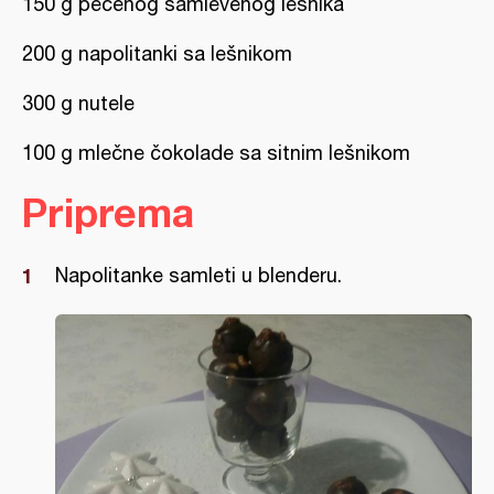
150 g pečenog samlevenog lešnika
200 g napolitanki sa lešnikom
300 g nutele
100 g mlečne čokolade sa sitnim lešnikom
Priprema
Napolitanke samleti u blenderu.