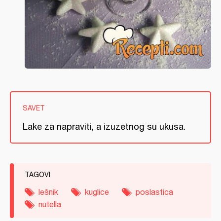
SAVET
Lake za napraviti, a izuzetnog su ukusa.
TAGOVI
lešnik
kuglice
poslastica
nutella