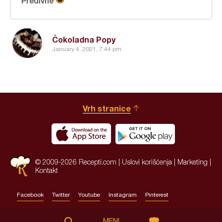
Predivne
Čokoladna Popy
January 4, 2021, 7:44 pm
Vrh stranice
© 2009-2026 Recepti.com |
Uslovi korišćenja
|
Marketing
|
Kontakt
Facebook
Twitter
Youtube
Instagram
Pinterest
Site by:
HALO