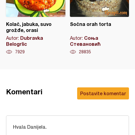
Kolač, jabuka, suvo
Sočna orah torta
grožđe, orasi
Dubravka
Соња
Autor:
Autor:
Belogrlic
Стевановић
7929
28835
Komentari
Postavite komentar
Hvala Danijela.