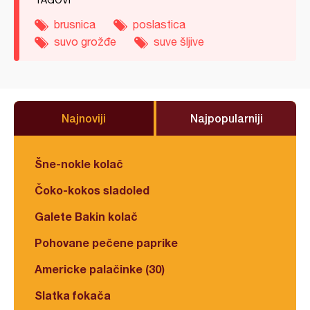
TAGOVI
brusnica
poslastica
suvo grožđe
suve šljive
Najnoviji
Najpopularniji
Šne-nokle kolač
Čoko-kokos sladoled
Galete Bakin kolač
Pohovane pečene paprike
Americke palačinke (30)
Slatka fokača