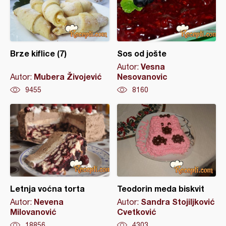
Brze kiflice (7)
Sos od jošte
Vesna
Autor:
Mubera Živojević
Nesovanovic
Autor:
9455
8160
Letnja voćna torta
Teodorin meda biskvit
Nevena
Sandra Stojiljković
Autor:
Autor:
Milovanović
Cvetković
18856
4303