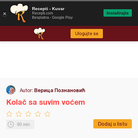
Recepti - Kuvar
Instalirajte
Recepti.com
Besplatna - Google Play
Ulogujte se
Верица Познановић
Autor:
Kolač sa suvim voćem
Dodaj u listu
90 min