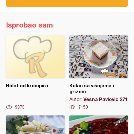
Isprobao sam
Rolat od krompira
Kolač sa višnjama i
grizom
Vesna Pavlovic 271
Autor:
9873
7153