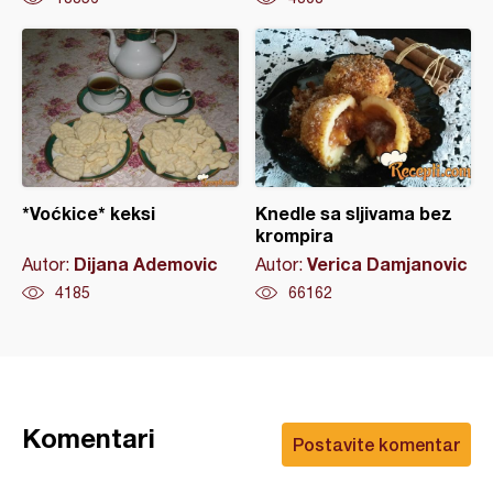
*Voćkice* keksi
Knedle sa sljivama bez
krompira
Dijana Ademovic
Verica Damjanovic
Autor:
Autor:
4185
66162
Komentari
Postavite komentar