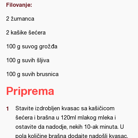
Filovanje:
2 žumanca
2 kašike šećera
100 g suvog grožđa
100 g suvih šljiva
100 g suvih brusnica
Priprema
Stavite izdrobljen kvasac sa kašičicom
šećera i brašna u 120ml mlakog mleka i
ostavite da nadodje, nekih 10-ak minuta. U
pola količine brašna dodajte nadošli kvasac,