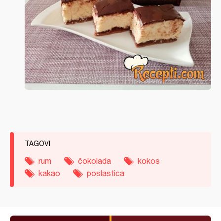
TAGOVI
rum
čokolada
kokos
kakao
poslastica