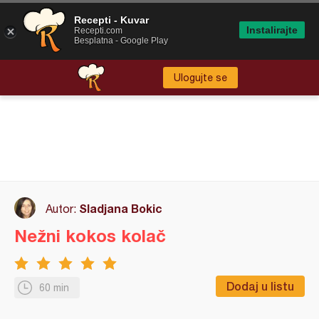
Recepti - Kuvar
Instalirajte
Recepti.com
Besplatna - Google Play
Ulogujte se
Sladjana Bokic
Autor:
Nežni kokos kolač
Dodaj u listu
60 min