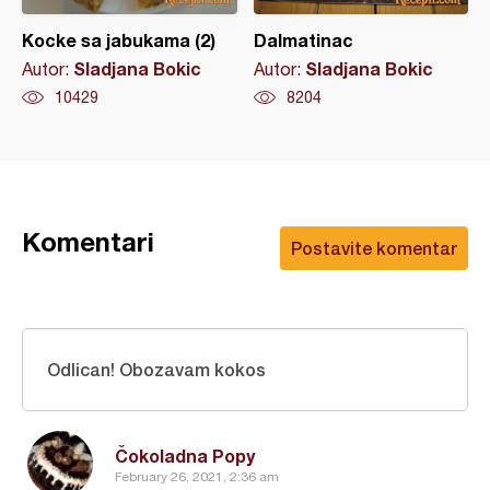
Kocke sa jabukama (2)
Dalmatinac
Sladjana Bokic
Sladjana Bokic
Autor:
Autor:
10429
8204
Komentari
Postavite komentar
Odlican! Obozavam kokos
Čokoladna Popy
February 26, 2021, 2:36 am