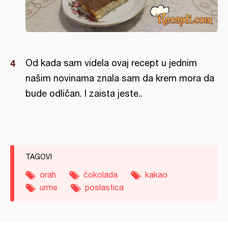
Od kada sam videla ovaj recept u jednim
našim novinama znala sam da krem mora da
bude odličan. I zaista jeste..
TAGOVI
orah
čokolada
kakao
urme
poslastica