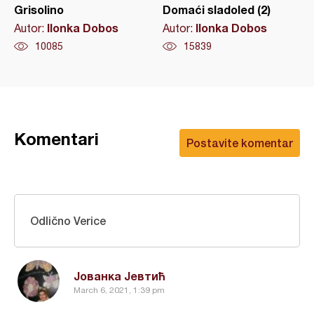
Grisolino
Domaći sladoled (2)
Ilonka Dobos
Ilonka Dobos
Autor:
Autor:
10085
15839
Komentari
Postavite komentar
Odlično Verice
Јованка Јевтић
March 6, 2021, 1:39 pm