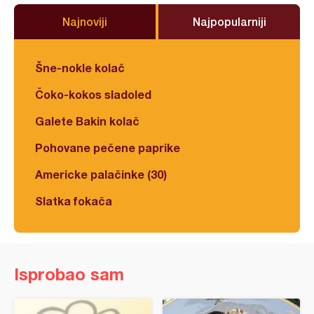
Najnoviji
Najpopularniji
Šne-nokle kolač
Čoko-kokos sladoled
Galete Bakin kolač
Pohovane pečene paprike
Americke palačinke (30)
Slatka fokača
Isprobao sam