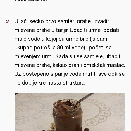
U jači secko prvo samleti orahe. Izvaditi
mlevene orahe u tanjir. Ubaciti urme, dodati
malo vode u kojoj su urme bile (ja sam
ukupno potrošila 80 ml vode) i početi sa
mlevenjem urmi. Kada su se samlele, ubaciti
mlevene orahe, kakao prah i omekšali maslac.
Uz postepeno sipanje vode mutiti sve dok se
ne dobije kremasta struktura.