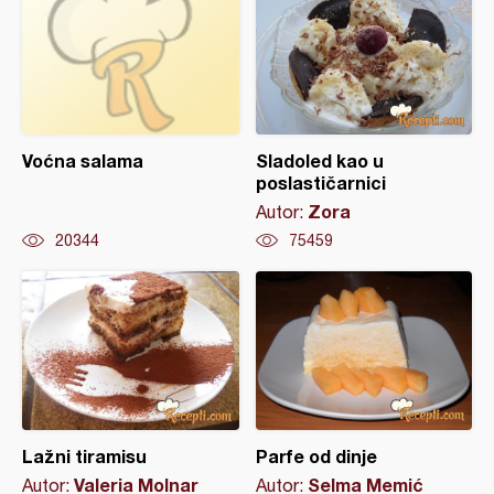
Voćna salama
Sladoled kao u
poslastičarnici
Zora
Autor:
20344
75459
Lažni tiramisu
Parfe od dinje
Valeria Molnar
Selma Memić
Autor:
Autor: