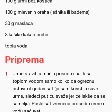
100 g urmi bez koštica
100 g mlevenih oraha (lešnika ili badema)
30 g maslaca
3 kašike kakao praha
topla voda
Priprema
Urme staviti u manju posudu i naliti sa
toplom vodom samo koliko da ogreznu i
ostaviti ih jedan sat (ja sam koristila suve
urme, sledeći put ću sveže jer će lakše da se
samelju). Posle sat vremena procediti urme i
vodu sačuvati.