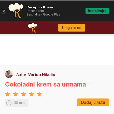
Recepti - Kuvar
Instalirajte
Recepti.com
Besplatna - Google Play
Ulogujte se
Verica Nikolić
Autor:
Čokoladni krem sa urmama
Dodaj u listu
30 min