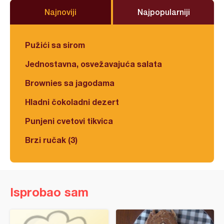
Najnoviji
Najpopularniji
Pužići sa sirom
Jednostavna, osvežavajuća salata
Brownies sa jagodama
Hladni čokoladni dezert
Punjeni cvetovi tikvica
Brzi ručak (3)
Isprobao sam