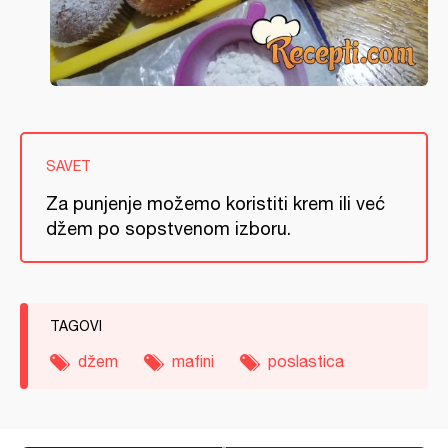
SAVET
Za punjenje možemo koristiti krem ili već
džem po sopstvenom izboru.
TAGOVI
džem
mafini
poslastica