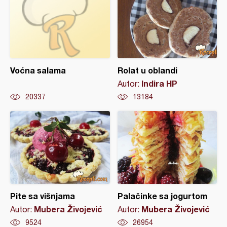
Voćna salama
Rolat u oblandi
Indira HP
Autor:
20337
13184
Pite sa višnjama
Palačinke sa jogurtom
Mubera Živojević
Mubera Živojević
Autor:
Autor:
9524
26954