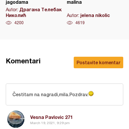
jagodama
malina
Драгана Телебак
Autor:
Николић
jelena nikolic
Autor:
4200
4619
Komentari
Postavite komentar
Čestitam na nagradi,mila.Pozdrav.
Vesna Pavlovic 271
March 19, 2021, 9:29 pm