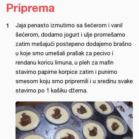
Priprema
Jaja penasto izmutimo sa šećerom i vanil
šećerom, dodamo jogurt i ulje promešamo
zatim mešajući postepeno dodajemo brašno
u koje smo umešali prašak za pecivo i
rendanu koricu limuna, u pleh za mafin
stavimo papirne korpice zatim i punimo
smesom koju smo pripremili i u sredinu svake
stavimo po 1 kašiku džema.