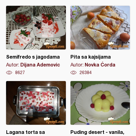
Semifredo s jagodama
Pita sa kajsijama
Dijana Ademovic
Novka Ćorda
Autor:
Autor:
8627
26384
Lagana torta sa
Puding desert - vanila,