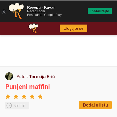
Recepti - Kuvar
Instalirajte
Recepti.com
Besplatna - Google Play
Ulogujte se
Terezija Erić
Autor:
Punjeni maffini
Dodaj u listu
69 min