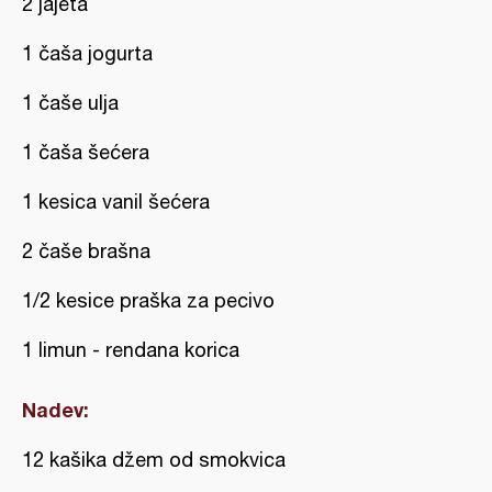
2 jajeta
1 čaša jogurta
1 čaše ulja
1 čaša šećera
1 kesica vanil šećera
2 čaše brašna
1/2 kesice praška za pecivo
1 limun - rendana korica
Nadev:
12 kašika džem od smokvica