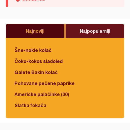
Najnoviji
Najpopularniji
Šne-nokle kolač
Čoko-kokos sladoled
Galete Bakin kolač
Pohovane pečene paprike
Americke palačinke (30)
Slatka fokača