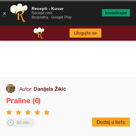
Recepti - Kuvar
Instalirajte
Recepti.com
Besplatna - Google Play
Ulogujte se
Danijela Žikić
Autor:
Praline (6)
Dodaj u listu
60 min