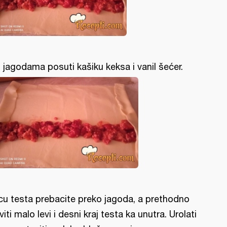
 jagodama posuti kašiku keksa i vanil šećer.
icu testa prebacite preko jagoda, a prethodno
viti malo levi i desni kraj testa ka unutra. Urolati