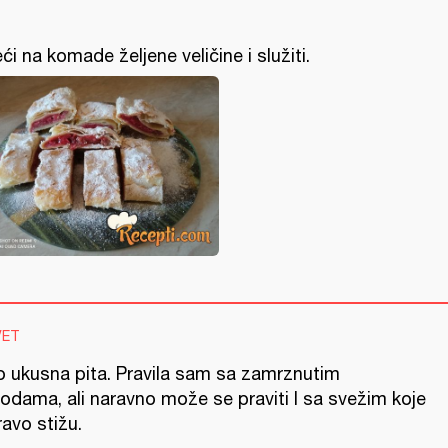
eći na komade željene veličine i služiti.
VET
lo ukusna pita. Pravila sam sa zamrznutim
godama, ali naravno može se praviti I sa svežim koje
avo stižu.