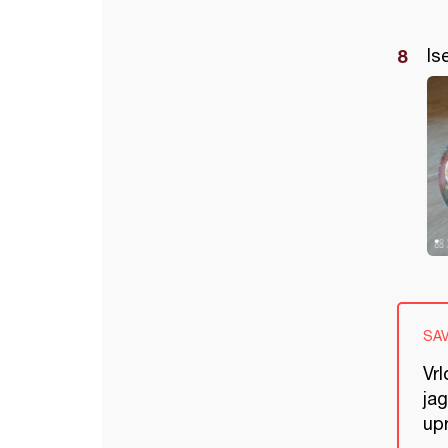
Is
SA
Vr
ja
upr