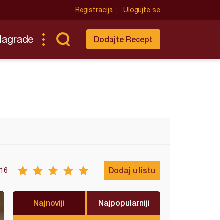
Registracija
Ulogujte se
Nagrade
Dodajte Recept
Dodaj u listu
16
Najnoviji
Najpopularniji