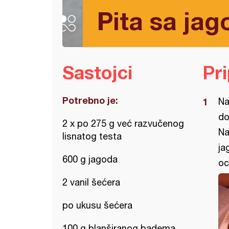
Pita sa jag
Sastojci
Pr
Potrebno je:
Na
do
2 x po 275 g već razvučenog
Na
lisnatog testa
ja
600 g jagoda
oc
2 vanil šećera
po ukusu šećera
100 g blanširanog badema