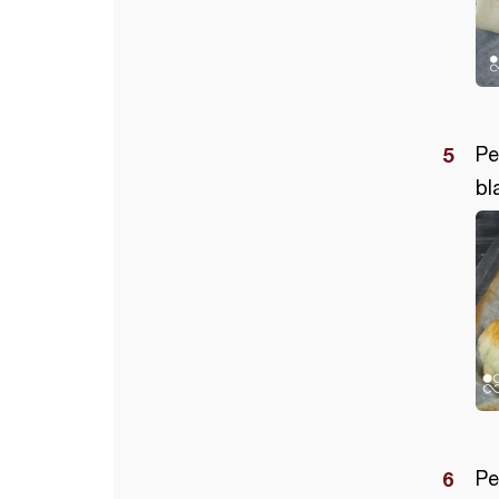
Pe
bl
Pe