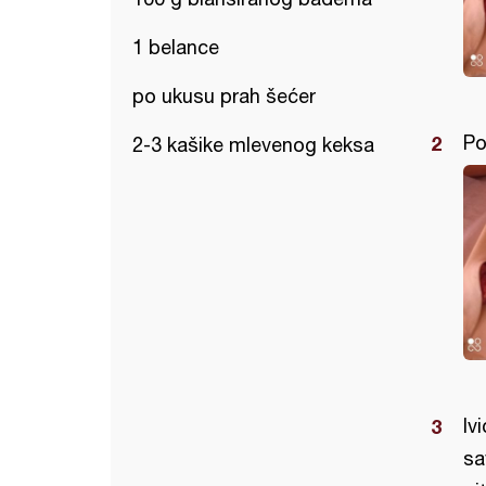
1 belance
po ukusu prah šećer
Po
2-3 kašike mlevenog keksa
Iv
sa