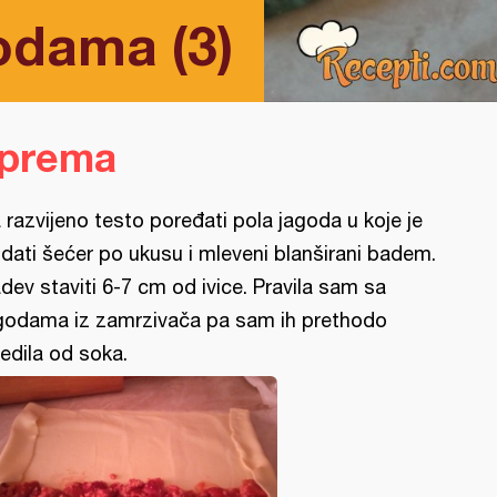
odama (3)
iprema
 razvijeno testo poređati pola jagoda u koje je
dati šećer po ukusu i mleveni blanširani badem.
dev staviti 6-7 cm od ivice. Pravila sam sa
godama iz zamrzivača pa sam ih prethodo
edila od soka.