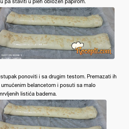
tu pa staviti u pleh obložen papirom.
stupak ponoviti i sa drugim testom. Premazati ih
 umućenim belancetom i posuti sa malo
mrvljenih listića badema.