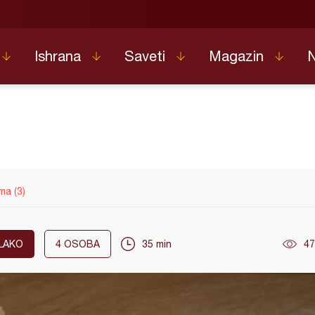
Ishrana
Saveti
Magazin
ma (3)
LAKO
4
OSOBA
35 min
47