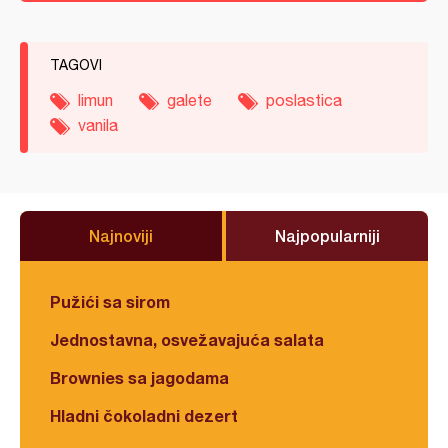
TAGOVI
limun
galete
poslastica
vanila
Najnoviji
Najpopularniji
Pužići sa sirom
Jednostavna, osvežavajuća salata
Brownies sa jagodama
Hladni čokoladni dezert