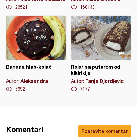
26521
160133
Banana hleb-kolač
Rolat sa puterom od
kikirikija
Aleksandra
Tanja Djordjevic
Autor:
Autor:
5692
7177
Komentari
Postavite komentar