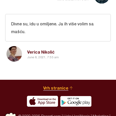
Divne su, idu u omiljene. Ja ih više volim sa
mašću.
Verica Nikolić
June 8, 2021, 7:53 am
Vrh stranice