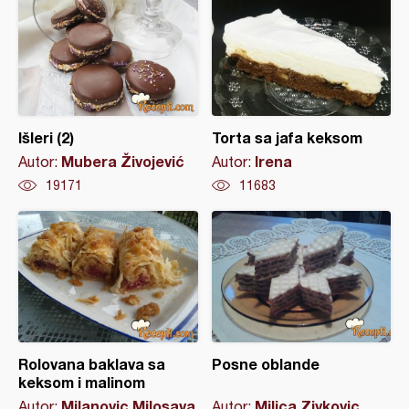
Išleri (2)
Torta sa jafa keksom
Mubera Živojević
Irena
Autor:
Autor:
19171
11683
Rolovana baklava sa
Posne oblande
keksom i malinom
Milanovic Milosava
Milica Zivkovic
Autor:
Autor: