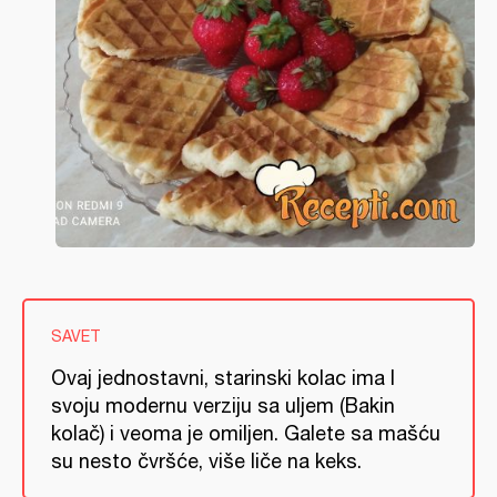
SAVET
Ovaj jednostavni, starinski kolac ima I
svoju modernu verziju sa uljem (Bakin
kolač) i veoma je omiljen. Galete sa mašću
su nesto čvršće, više liče na keks.