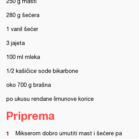
250 g masti
280 g šećera
1 vanil šećer
3 jajeta
100 ml mleka
1/2 kašičice sode bikarbone
oko 700 g brašna
po ukusu rendane limunove korice
Priprema
Mikserom dobro umutiti mast i šećere pa