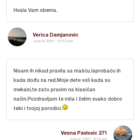
Hvala Vam obema.
Verica Damjanovic
June 8, 2021, 10:13 am
Nisam ih nikad pravila sa mašću.Isprobaću ih
kada dođu na red.Moje dete voli kada su
mekani,te zato pravim na klasičan
način.Pozdravljam te mila i želim svako dobro
tebi i tvojoj porodici.
Vesna Pavlovic 271
June 8, 2021, 9:16 am