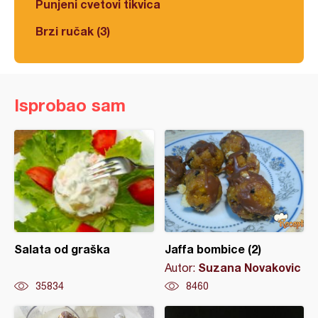
Punjeni cvetovi tikvica
Brzi ručak (3)
Isprobao sam
Salata od graška
Jaffa bombice (2)
Suzana Novakovic
Autor:
35834
8460