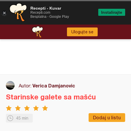
Recepti - Kuvar
Instalirajte
Recepti.com
Besplatna - Google Play
Ulogujte se
Verica Damjanovic
Autor:
Starinske galete sa mašću
Dodaj u listu
45 min