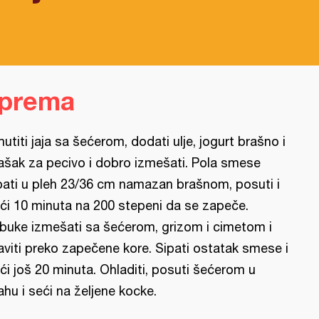
iprema
utiti jaja sa šećerom, dodati ulje, jogurt brašno i
ašak za pecivo i dobro izmešati. Pola smese
pati u pleh 23/36 cm namazan brašnom, posuti i
ći 10 minuta na 200 stepeni da se zapeče.
buke izmešati sa šećerom, grizom i cimetom i
aviti preko zapečene kore. Sipati ostatak smese i
ći još 20 minuta. Ohladiti, posuti šećerom u
ahu i seći na željene kocke.