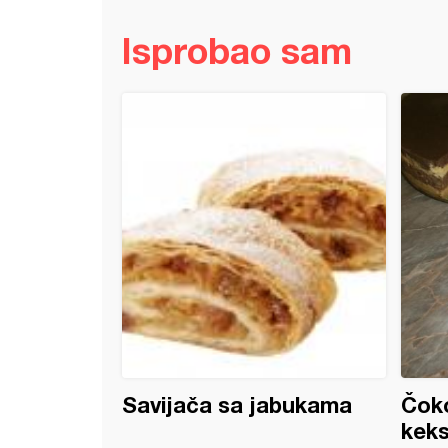
Isprobao sam
i sa orasima
Savijača sa jabukama
Čoko
kek