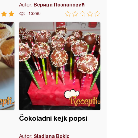
Верица Познановић
Autor:
13290
Čokoladni kejk popsi
Sladjana Bokic
Autor: