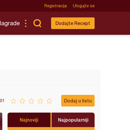
Registracija
Ulogujte se
Nagrade
Dodajte Recept
Dodaj u listu
01
Najnoviji
Najpopularniji