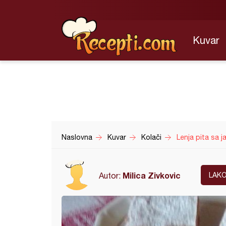
Kuvar
Naslovna
Kuvar
Kolači
Lenja pita sa 
Milica Zivkovic
Autor:
LAK