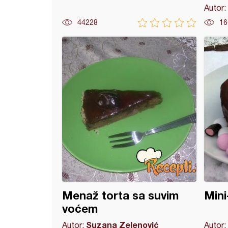
Autor:
44228
16
adni kejk popsi
Menaž torta sa suvim
Mini
voćem
Suzana Zelenović
Autor:
Autor: