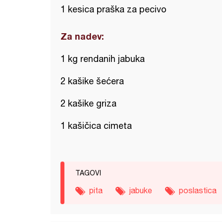
1 kesica praška za pecivo
Za nadev:
1 kg rendanih jabuka
2 kašike šećera
2 kašike griza
1 kašičica cimeta
TAGOVI
pita
jabuke
poslastica