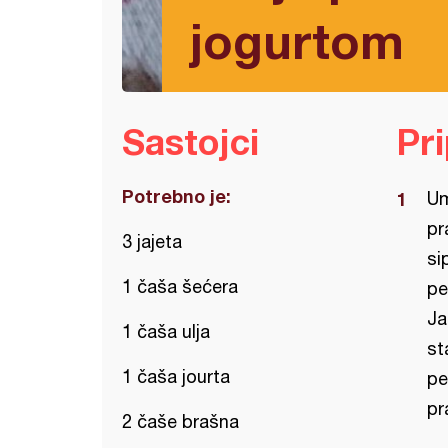
jogurtom
Sastojci
Pr
Potrebno je:
Um
pr
3 jajeta
si
1 čaša šećera
pe
Ja
1 čaša ulja
st
1 čaša jourta
pe
pr
2 čaše brašna