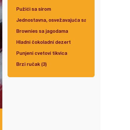
Pužići sa sirom
Jednostavna, osvežavajuća salata
Brownies sa jagodama
Hladni čokoladni dezert
Punjeni cvetovi tikvica
Brzi ručak (3)