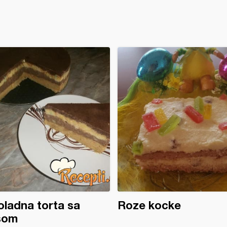
ladna torta sa
Roze kocke
som