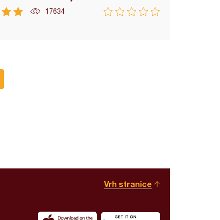
17634
Vrh stranice