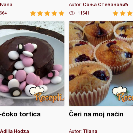
Ivana
Соња Стевановић
Autor:
664
11541
-čoko tortica
Čeri na moj način
Adilja Hodza
Tijana
Autor: