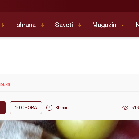
Ishrana
Saveti
Magazin
jabuka
O
10
OSOBA
80 min
516