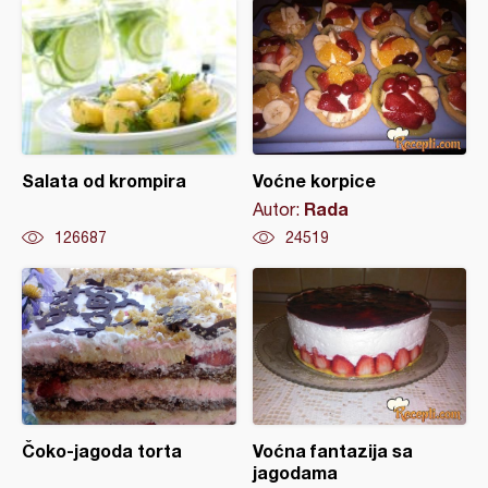
Salata od krompira
Voćne korpice
Rada
Autor:
126687
24519
Čoko-jagoda torta
Voćna fantazija sa
jagodama