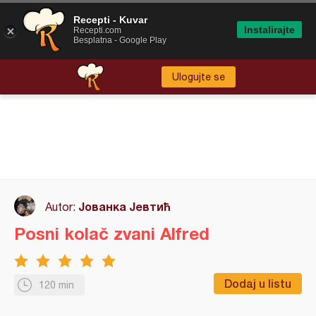
Recepti - Kuvar
Instalirajte
Recepti.com
Besplatna - Google Play
Ulogujte se
Јованка Јевтић
Autor:
Posni kolač zvani Alfred
Dodaj u listu
120 min