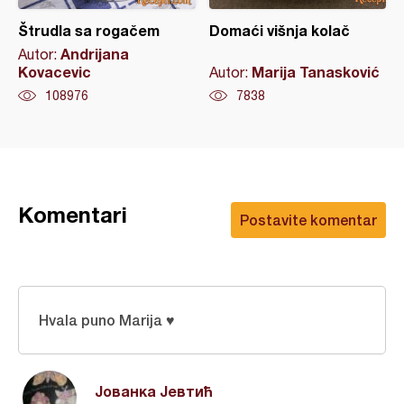
Štrudla sa rogačem
Domaći višnja kolač
Andrijana
Autor:
Kovacevic
Marija Tanasković
Autor:
108976
7838
Komentari
Postavite komentar
Hvala puno Marija ♥️
Јованка Јевтић