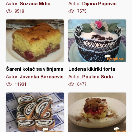
Suzana Mitic
Dijana Popovic
Autor:
Autor:
9518
7575
Šareni kolač sa višnjama
Ledena kikiriki torta
Jovanka Barosevic
Paulina Suda
Autor:
Autor:
11931
6477