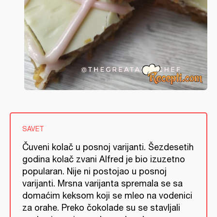
SAVET
Čuveni kolač u posnoj varijanti. Šezdesetih
godina kolač zvani Alfred je bio izuzetno
popularan. Nije ni postojao u posnoj
varijanti. Mrsna varijanta spremala se sa
domaćim keksom koji se mleo na vodenici
za orahe. Preko čokolade su se stavljali