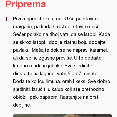
Priprema
Prvo napravite karamel. U šerpu stavite
margarin, pa kada se istopi stavite šećer.
Šećer polako na tihoj vatri da se istopi. Kada
se skroz istopi i dobije zlatnu boju dodajte
pavlaku. Mešajte dok se ne napravi karamel,
ali da se ne zgusne previše. U to dodajte
krupno rendane jabuke. Sve sjedinite i
dinstajte na laganoj vatri 5 do 7 minuta.
Dodajte koricu limuna, orah i keks. Sve dobro
sjediniti. Izručiti u kalup koji ste prethodno
obložili pek-papirom. Rastanjite na prst
debljine.