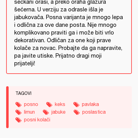
seckani orasi, a preko oraha glazura
šećerna. U verziju za odrasle išla je
jabukovača. Posna varijanta je mnogo lepa
i odlična za ove dane posta. Nije mnogo
komplikovano praviti ga i može biti vrlo
dekorativan. Odličan za one koji prave
kolače za novac. Probajte da ga napravite,
pa javite utiske. Prijatno dragi moji
prijatelji!
TAGOVI
posno
keks
pavlaka
limun
jabuke
poslastica
posni kolači