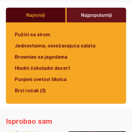
Najnoviji
Najpopularniji
Pužići sa sirom
Jednostavna, osvežavajuća salata
Brownies sa jagodama
Hladni čokoladni dezert
Punjeni cvetovi tikvica
Brzi ručak (3)
Isprobao sam