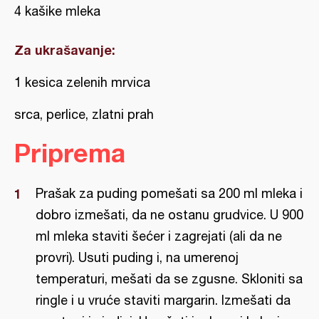
4 kašike mleka
Za ukrašavanje:
1 kesica zelenih mrvica
srca, perlice, zlatni prah
Priprema
Prašak za puding pomešati sa 200 ml mleka i
dobro izmešati, da ne ostanu grudvice. U 900
ml mleka staviti šećer i zagrejati (ali da ne
provri). Usuti puding i, na umerenoj
temperaturi, mešati da se zgusne. Skloniti sa
ringle i u vruće staviti margarin. Izmešati da