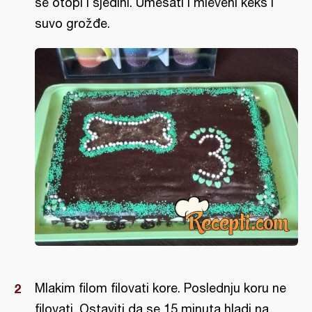
se otopi i sjedini. Umešati i mleveni keks i
suvo grožđe.
Mlakim filom filovati kore. Poslednju koru ne
filovati. Ostaviti da se 15 minuta hladi na