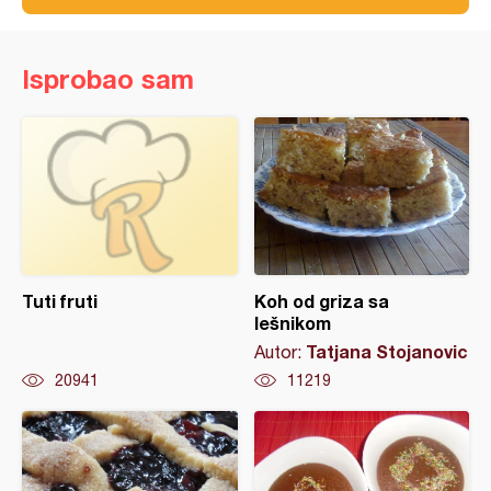
Isprobao sam
Tuti fruti
Koh od griza sa
lešnikom
Tatjana Stojanovic
Autor:
20941
11219