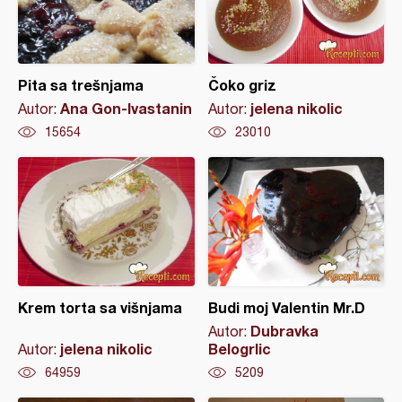
Pita sa trešnjama
Čoko griz
Ana Gon-Ivastanin
jelena nikolic
Autor:
Autor:
15654
23010
Krem torta sa višnjama
Budi moj Valentin Mr.D
Dubravka
Autor:
jelena nikolic
Belogrlic
Autor:
64959
5209