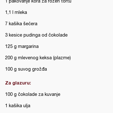
1 pakovanje kora za rozen tortu
1,1 l mleka
7 kašika šećera
3 kesice pudinga od čokolade
125 g margarina
200 g mlevenog keksa (plazme)
100 g suvog grožđa
Za glazuru:
100 g čokolade za kuvanje
1 kašika ulja