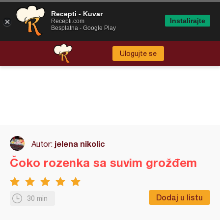
Recepti - Kuvar
Instalirajte
Recepti.com
Besplatna - Google Play
Ulogujte se
jelena nikolic
Autor:
Čoko rozenka sa suvim grožđem
Dodaj u listu
30 min