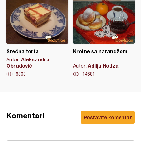
Srećna torta
Krofne sa narandžom
Aleksandra
Autor:
Obradović
Adilja Hodza
Autor:
6803
14681
Komentari
Postavite komentar