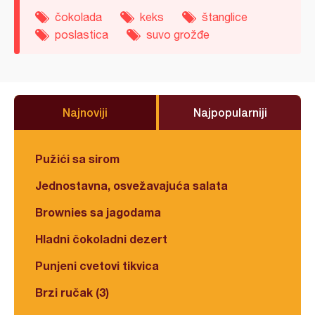
čokolada
keks
štanglice
poslastica
suvo grožđe
Najnoviji
Najpopularniji
Pužići sa sirom
Jednostavna, osvežavajuća salata
Brownies sa jagodama
Hladni čokoladni dezert
Punjeni cvetovi tikvica
Brzi ručak (3)