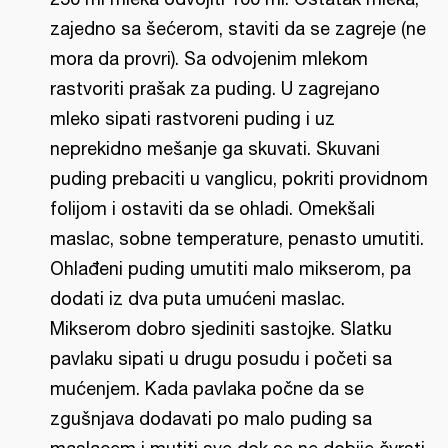
zajedno sa šećerom, staviti da se zagreje (ne
mora da provri). Sa odvojenim mlekom
rastvoriti prašak za puding. U zagrejano
mleko sipati rastvoreni puding i uz
neprekidno mešanje ga skuvati. Skuvani
puding prebaciti u vanglicu, pokriti providnom
folijom i ostaviti da se ohladi. Omekšali
maslac, sobne temperature, penasto umutiti.
Ohlađeni puding umutiti malo mikserom, pa
dodati iz dva puta umućeni maslac.
Mikserom dobro sjediniti sastojke. Slatku
pavlaku sipati u drugu posudu i početi sa
mućenjem. Kada pavlaka počne da se
zgušnjava dodavati po malo puding sa