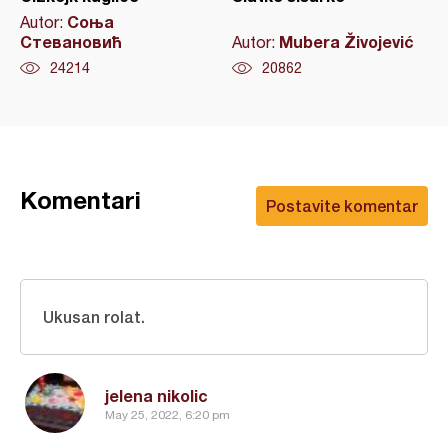
Соња
Autor:
Стевановић
Mubera Živojević
Autor:
24214
20862
Komentari
Postavite komentar
Ukusan rolat.
jelena nikolic
May 25, 2022, 6:20 pm