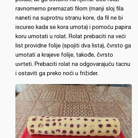
ravnomerno premazati filom (manji sloj fila
naneti na suprotnu stranu kore, da fil ne bi
iscureo kada se kora umota) i pomoću papira
koru umotati u rolat. Rolat prebaciti na veći
list providne folije (spojiti dva lista), čvrsto ga
umotati a krajeve folije, takođe, čvrsto
uvrteti. Prebaciti rolat na odgovarajuću tacnu
i ostaviti ga preko noći u frižider.