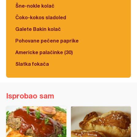
Šne-nokle kolač
Čoko-kokos sladoled
Galete Bakin kolač
Pohovane pečene paprike
Americke palačinke (30)
Slatka fokača
Isprobao sam