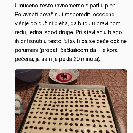
Umućeno testo ravnomerno sipati u pleh.
Poravnati površinu i rasporediti oceđene
višnje po dužini pleha, da budu u pravilnom
redu, jedna ispod druge. Pri stavljanju blago
ih pritisnuti u testo. Staviti da se peče dok ne
porumeni (probati čačkalicom da li je kora
pečena, ja sam je pekla 20 minuta).