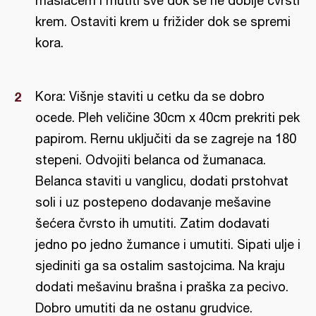
maslacem i mutiti sve dok se ne dobije čvrsti
krem. Ostaviti krem u frižider dok se spremi
kora.
Kora: Višnje staviti u cetku da se dobro
ocede. Pleh veličine 30cm x 40cm prekriti pek
papirom. Rernu uključiti da se zagreje na 180
stepeni. Odvojiti belanca od žumanaca.
Belanca staviti u vanglicu, dodati prstohvat
soli i uz postepeno dodavanje mešavine
šećera čvrsto ih umutiti. Zatim dodavati
jedno po jedno žumance i umutiti. Sipati ulje i
sjediniti ga sa ostalim sastojcima. Na kraju
dodati mešavinu brašna i praška za pecivo.
Dobro umutiti da ne ostanu grudvice.