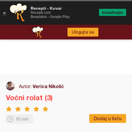
Recepti - Kuvar
Instalirajte
Recepti.com
Besplatna - Google Play
Ulogujte se
Verica Nikolić
Autor:
Voćni rolat (3)
Dodaj u listu
60 min