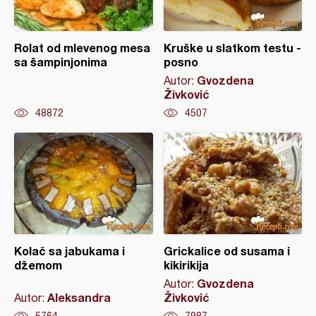
Rolat od mlevenog mesa
Kruške u slatkom testu -
sa šampinjonima
posno
Gvozdena
Autor:
Živković
48872
4507
Kolač sa jabukama i
Grickalice od susama i
džemom
kikirikija
Gvozdena
Autor:
Aleksandra
Živković
Autor:
5764
7987