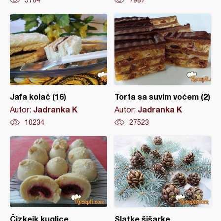
Jafa kolač (16)
Torta sa suvim voćem (2)
Jadranka K
Jadranka K
Autor:
Autor:
10234
27523
Čizkejk kuglice
Slatke šišarke