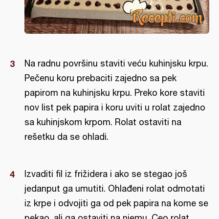
Na radnu površinu staviti veću kuhinjsku krpu.
Pečenu koru prebaciti zajedno sa pek
papirom na kuhinjsku krpu. Preko kore staviti
nov list pek papira i koru uviti u rolat zajedno
sa kuhinjskom krpom. Rolat ostaviti na
rešetku da se ohladi.
Izvaditi fil iz frižidera i ako se stegao još
jedanput ga umutiti. Ohlađeni rolat odmotati
iz krpe i odvojiti ga od pek papira na kome se
pekao, ali ga ostaviti na njemu. Ceo rolat