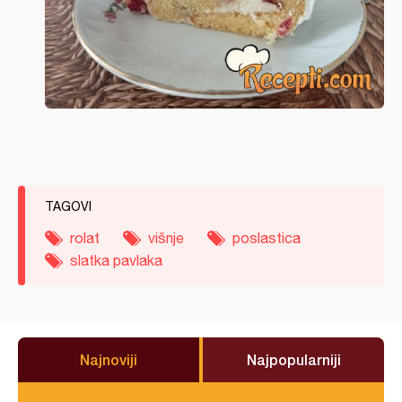
TAGOVI
rolat
višnje
poslastica
slatka pavlaka
Najnoviji
Najpopularniji