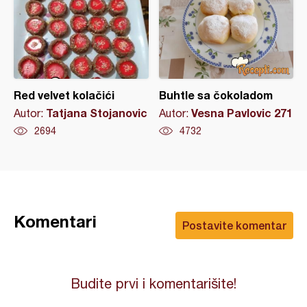
Red velvet kolačići
Buhtle sa čokoladom
Tatjana Stojanovic
Vesna Pavlovic 271
Autor:
Autor:
2694
4732
Komentari
Postavite komentar
Budite prvi i komentarišite!