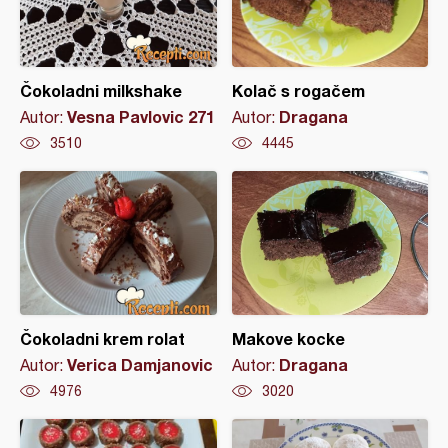
Čokoladni milkshake
Kolač s rogačem
Vesna Pavlovic 271
Dragana
Autor:
Autor:
3510
4445
Čokoladni krem rolat
Makove kocke
Verica Damjanovic
Dragana
Autor:
Autor:
4976
3020