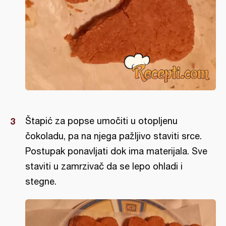
Štapić za popse umočiti u otopljenu
čokoladu, pa na njega pažljivo staviti srce.
Postupak ponavljati dok ima materijala. Sve
staviti u zamrzivač da se lepo ohladi i
stegne.