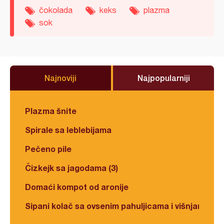
čokolada
keks
plazma
sok
Najnoviji
Najpopularniji
Plazma šnite
Spirale sa leblebijama
Pečeno pile
Čizkejk sa jagodama (3)
Domaći kompot od aronije
Sipani kolač sa ovsenim pahuljicama i višnjama