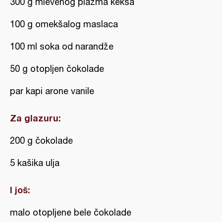
300 g mlevenog plazma keksa
100 g omekšalog maslaca
100 ml soka od narandže
50 g otopljen čokolade
par kapi arone vanile
Za glazuru:
200 g čokolade
5 kašika ulja
I još:
malo otopljene bele čokolade