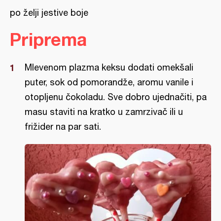
po želji jestive boje
Priprema
Mlevenom plazma keksu dodati omekšali
puter, sok od pomorandže, aromu vanile i
otopljenu čokoladu. Sve dobro ujednačiti, pa
masu staviti na kratko u zamrzivač ili u
frižider na par sati.