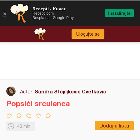
Recepti - Kuvar
Instalirajte
Recepti.com
Besplatna - Google Play
Ulogujte se
Sandra Stojiljković Cvetković
Autor:
Popsići srculenca
Dodaj u listu
40 min