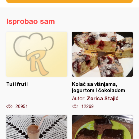
Isprobao sam
Tuti fruti
Kolač sa višnjama,
jogurtom i čokoladom
Zorica Stajić
Autor:
20951
12269