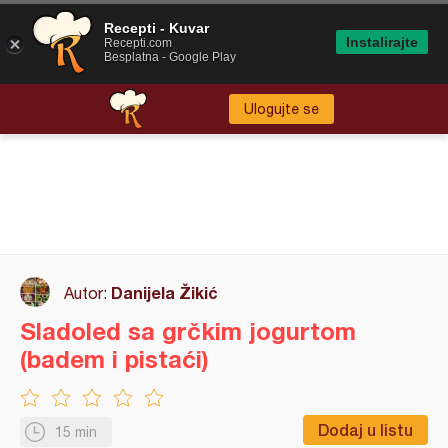
Recepti - Kuvar
Instalirajte
Recepti.com
Besplatna - Google Play
Ulogujte se
Danijela Žikić
Autor:
Sladoled sa grčkim jogurtom
(badem i pistaći)
Dodaj u listu
15 min