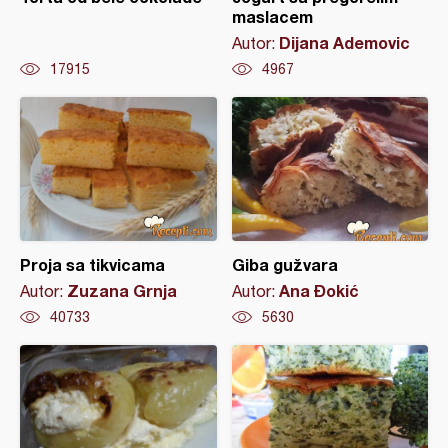
maslacem
Dijana Ademovic
Autor:
17915
4967
Proja sa tikvicama
Giba gužvara
Zuzana Grnja
Ana Đokić
Autor:
Autor:
40733
5630