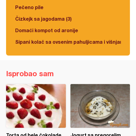
Pečeno pile
Čizkejk sa jagodama (3)
Domaći kompot od aronije
Sipani kolač sa ovsenim pahuljicama i višnjama
Isprobao sam
Torta od bele čokolade
Jogurt sa pregorelim