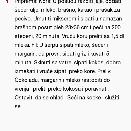
Priprema: Kora: U posudu razbiti jaje, dodati
šećer, ulje, mleko, brašno, kakao i prašak za
pecivo. Umutiti mikserom i sipati u namazan i
brašnom posut pleh 23x36 cm i peći na 200
stepeni, 20 minuta. Vruću koru preliti sa 1,5 dl
mleka. Fil: U šerpu sipati mleko, šećer i
margarin, da provri, sipati griz i kuvati 5
minuta. Skinuti sa vatre, sipati kokos, dobro
izmešati i vruće sipati preko kore. Preliv:
Čokoladu, margarin i mleko rastopiti do
vrenja i preliti preko kokosa i poravnati.
Ostaviti da se ohladi. Seći na kocke i služiti
se.