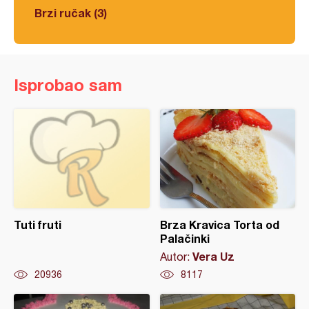
Brzi ručak (3)
Isprobao sam
Tuti fruti
Brza Kravica Torta od
Palačinki
Vera Uz
Autor:
20936
8117