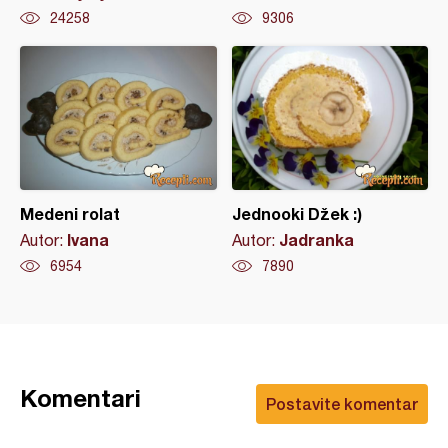
24258
9306
Medeni rolat
Jednooki Džek :)
Ivana
Jadranka
Autor:
Autor:
6954
7890
Komentari
Postavite komentar