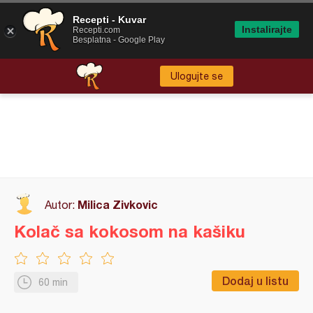
Recepti - Kuvar
Instalirajte
Recepti.com
Besplatna - Google Play
Ulogujte se
Milica Zivkovic
Autor:
Kolač sa kokosom na kašiku
Dodaj u listu
60 min