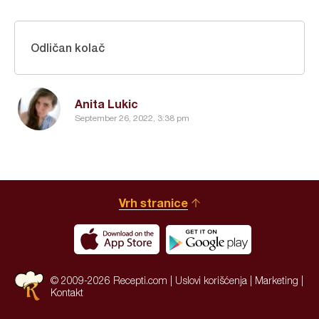
Odličan kolač
Anita Lukic
September 26, 2022, 3:38 pm
Vrh stranice
© 2009-2026 Recepti.com |
Uslovi korišćenja
|
Marketing
|
Kontakt