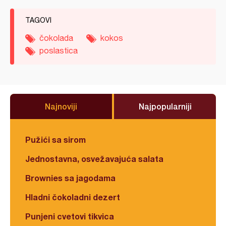
TAGOVI
čokolada
kokos
poslastica
Najnoviji
Najpopularniji
Pužići sa sirom
Jednostavna, osvežavajuća salata
Brownies sa jagodama
Hladni čokoladni dezert
Punjeni cvetovi tikvica