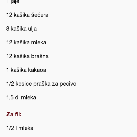
1 jaje
12 kašika šećera
8 kašika ulja
12 kašika mleka
12 kašika brašna
1 kašika kakaoa
1/2 kesice praška za pecivo
1,5 dl mleka
Za fil:
1/2 l mleka