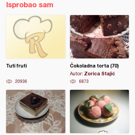
Isprobao sam
Tuti fruti
Čokoladna torta (70)
Zorica Stajić
Autor:
20936
6873