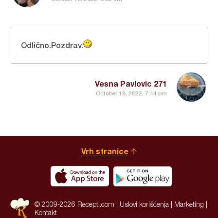
Odlično.Pozdrav.
Vesna Pavlovic 271
October 18, 2022, 7:44 pm
Vrh stranice
© 2009-2026 Recepti.com |
Uslovi korišćenja
|
Marketing
|
Kontakt