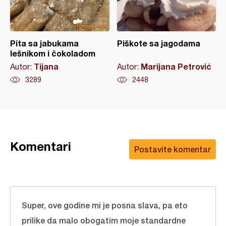
Pita sa jabukama
Piškote sa jagodama
lešnikom i čokoladom
Tijana
Marijana Petrović
Autor:
Autor:
3289
2448
Komentari
Postavite komentar
Super, ove godine mi je posna slava, pa eto
prilike da malo obogatim moje standardne