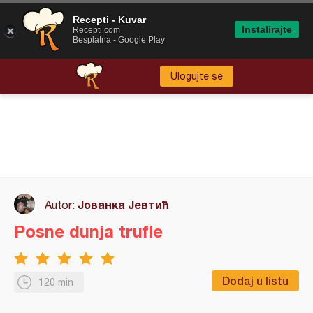
Recepti - Kuvar
Instalirajte
Recepti.com
Besplatna - Google Play
Ulogujte se
Јованка Јевтић
Autor:
Posne dunja trufle
Dodaj u listu
120 min