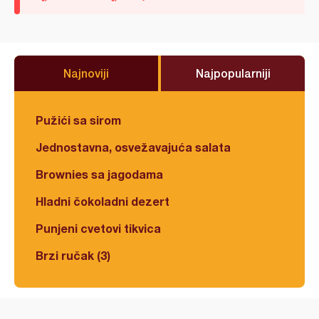
Najnoviji
Najpopularniji
Pužići sa sirom
Jednostavna, osvežavajuća salata
Brownies sa jagodama
Hladni čokoladni dezert
Punjeni cvetovi tikvica
Brzi ručak (3)