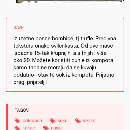
SAVET
Izuzetne posne bombice, tj trufle. Predivna
tekstura onako svilenkasta. Od ove mase
ispadne 15-tak krupnijih, a sitnijih i više
oko 20. Možete koristiti dunje iz kompota
samo tada ne moraju da se kuvaju
dodatno i stavite sok iz kompota. Prijatno
dragi prijatelji!
TAGOVI
čokolada
keks
lešnik
kakao
dunje