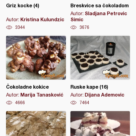
Griz kocke (4)
Breskvice sa čokoladom
Sladjana Petrovic
Autor:
Kristina Kulundzic
Simic
Autor:
3344
3676
Čokoladne kokice
Ruske kape (16)
Marija Tanasković
Dijana Ademovic
Autor:
Autor:
4666
7464