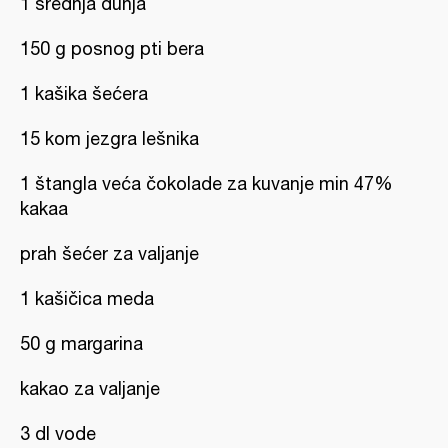
1 srednja dunja
150 g posnog pti bera
1 kašika šećera
15 kom jezgra lešnika
1 štangla veća čokolade za kuvanje min 47%
kakaa
prah šećer za valjanje
1 kašičica meda
50 g margarina
kakao za valjanje
3 dl vode