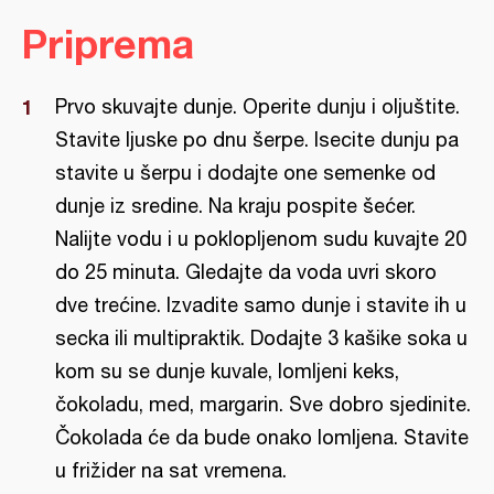
Priprema
Prvo skuvajte dunje. Operite dunju i oljuštite.
Stavite ljuske po dnu šerpe. Isecite dunju pa
stavite u šerpu i dodajte one semenke od
dunje iz sredine. Na kraju pospite šećer.
Nalijte vodu i u poklopljenom sudu kuvajte 20
do 25 minuta. Gledajte da voda uvri skoro
dve trećine. Izvadite samo dunje i stavite ih u
secka ili multipraktik. Dodajte 3 kašike soka u
kom su se dunje kuvale, lomljeni keks,
čokoladu, med, margarin. Sve dobro sjedinite.
Čokolada će da bude onako lomljena. Stavite
u frižider na sat vremena.