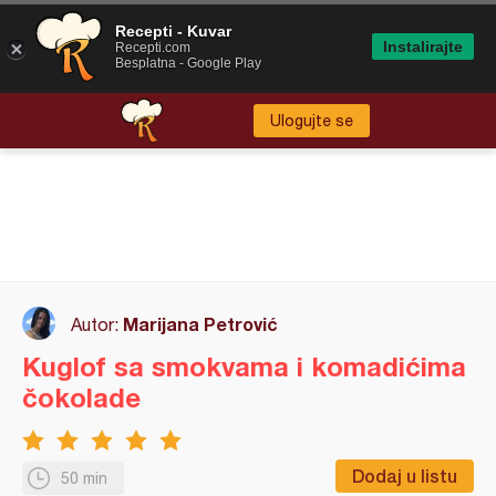
Recepti - Kuvar
Instalirajte
Recepti.com
Besplatna - Google Play
Ulogujte se
Marijana Petrović
Autor:
Kuglof sa smokvama i komadićima
čokolade
Dodaj u listu
50 min