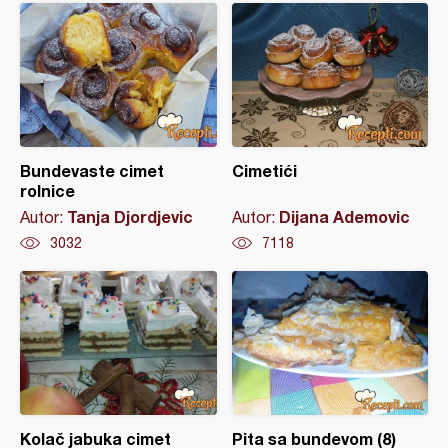
Bundevaste cimet
Cimetići
rolnice
Tanja Djordjevic
Dijana Ademovic
Autor:
Autor:
3032
7118
Kolač jabuka cimet
Pita sa bundevom (8)