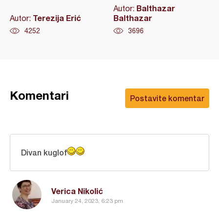
Balthazar
Autor:
Terezija Erić
Balthazar
Autor:
4252
3696
Komentari
Postavite komentar
Divan kuglof
Verica Nikolić
January 24, 2023, 6:23 pm