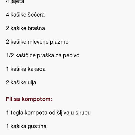
4 jajeta
4 kašike šećera
2 kašike brašna
2 kašike mlevene plazme
1/2 kašičice praška za pecivo
1 kašika kakaoa
2 kašike ulja
Fil sa kompotom:
1 tegla kompota od šljiva u sirupu
1 kašika gustina