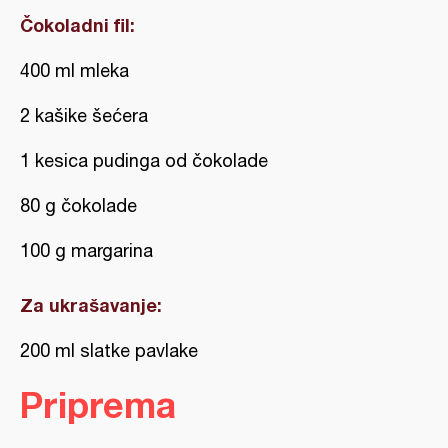
Čokoladni fil:
400 ml mleka
2 kašike šećera
1 kesica pudinga od čokolade
80 g čokolade
100 g margarina
Za ukrašavanje:
200 ml slatke pavlake
Priprema