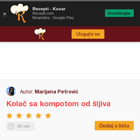
Recepti - Kuvar
Instalirajte
Recepti.com
Besplatna - Google Play
Ulogujte se
Marijana Petrović
Autor:
Kolač sa kompotom od šljiva
Dodaj u listu
40 min