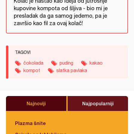
Kolač je nastao kao ideja od jutrošnje
kupovine kompota od šljiva - bio mi je
presladak da ga samog jedemo, pa je
završio kao fil za ovaj kolač!
TAGOVI
čokolada
puding
kakao
kompot
slatka pavlaka
Najnoviji
Najpopularniji
Plazma šnite