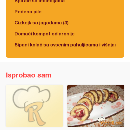
Spirale sa leblebijama
Pečeno pile
Čizkejk sa jagodama (3)
Domaći kompot od aronije
Sipani kolač sa ovsenim pahuljicama i višnjama
Isprobao sam