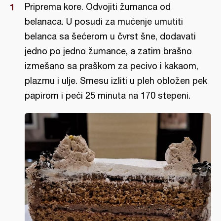
Priprema kore. Odvojiti žumanca od
belanaca. U posudi za mućenje umutiti
belanca sa šećerom u čvrst šne, dodavati
jedno po jedno žumance, a zatim brašno
izmešano sa praškom za pecivo i kakaom,
plazmu i ulje. Smesu izliti u pleh obložen pek
papirom i peći 25 minuta na 170 stepeni.