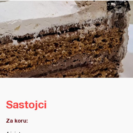
Sastojci
Za koru: