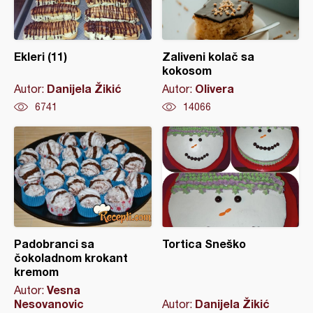
Ekleri (11)
Zaliveni kolač sa
kokosom
Danijela Žikić
Olivera
Autor:
Autor:
6741
14066
Padobranci sa
Tortica Sneško
čokoladnom krokant
kremom
Vesna
Autor:
Nesovanovic
Danijela Žikić
Autor: