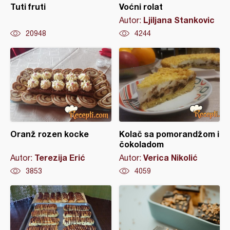
Tuti fruti
Voćni rolat
Ljiljana Stankovic
Autor:
20948
4244
Oranž rozen kocke
Kolač sa pomorandžom i
čokoladom
Terezija Erić
Verica Nikolić
Autor:
Autor:
3853
4059