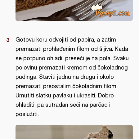
Gotovu koru odvojiti od papira, a zatim
premazati prohlađenim filom od šljiva. Kada
se potpuno ohladi, preseći je na pola. Svaku
polovinu premazati kremom od čokoladnog
pudinga. Staviti jednu na drugu i okolo
premazati preostalim čokoladnim filom.
Umutiti slatku pavlaku i ukrasiti. Dobro
ohladiti, pa sutradan seći na parčad i
poslužiti.