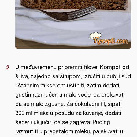
U međuvremenu pripremiti filove. Kompot od
šljiva, zajedno sa sirupom, izručiti u dublji sud
i štapnim mikserom usitniti, zatim dodati
gustin razmućen u malo vode, pa prokuvati
da se malo zgusne. Za čokoladni fil, sipati
300 ml mleka u posudu za kuvanje, dodati
šećer i uključiti da se zagreva. Puding
razmutiti u preostalom mleku, pa skuvati u