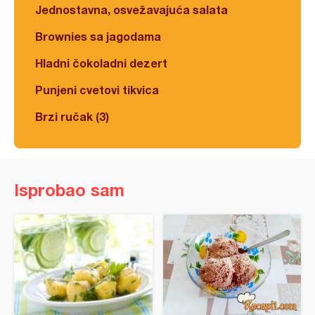
Jednostavna, osvežavajuća salata
Brownies sa jagodama
Hladni čokoladni dezert
Punjeni cvetovi tikvica
Brzi ručak (3)
Isprobao sam