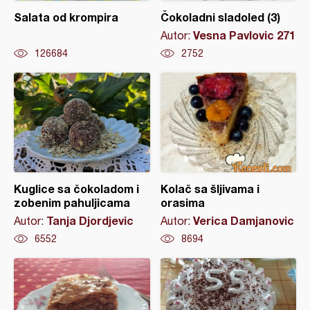
Salata od krompira
Čokoladni sladoled (3)
Vesna Pavlovic 271
Autor:
126684
2752
Kuglice sa čokoladom i
Kolač sa šljivama i
zobenim pahuljicama
orasima
Tanja Djordjevic
Verica Damjanovic
Autor:
Autor:
6552
8694