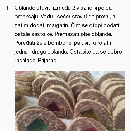
Oblande staviti između 2 vlažne krpe da
omekšaju. Vodu i šećer staviti da provri, a
zatim dodati margarin. Čim se otopi dodati
ostale sastojke. Premazati obe oblande.
Poređati žele bombone, pa uviti u rolat i
jednu i drugu oblandu. Ostabite da se dobro
rashlade. Prijatno!