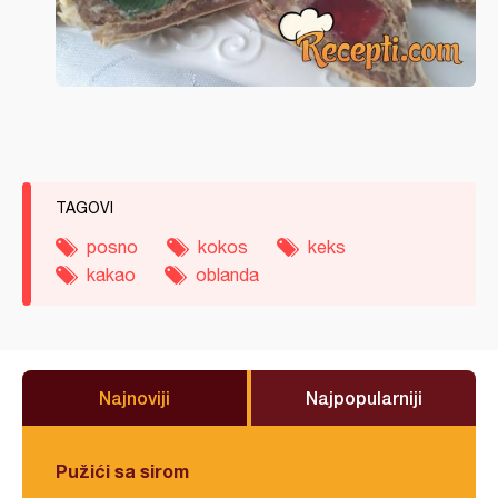
TAGOVI
posno
kokos
keks
kakao
oblanda
Najnoviji
Najpopularniji
Pužići sa sirom