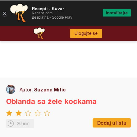
Recepti - Kuvar
Instalirajte
Recepti.com
Besplatna - Google Play
Ulogujte se
Suzana Mitic
Autor:
Oblanda sa žele kockama
Dodaj u listu
20 min