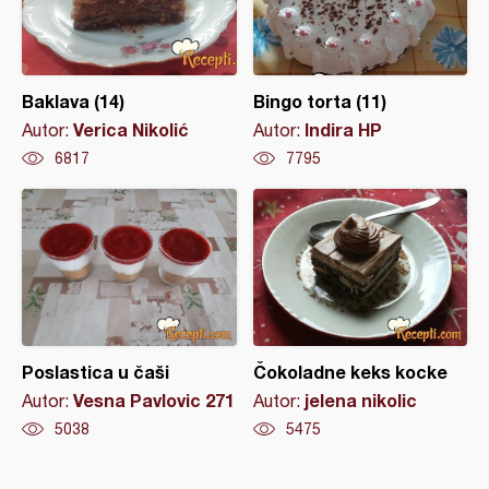
Baklava (14)
Bingo torta (11)
Verica Nikolić
Indira HP
Autor:
Autor:
6817
7795
Poslastica u čaši
Čokoladne keks kocke
Vesna Pavlovic 271
jelena nikolic
Autor:
Autor:
5038
5475