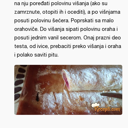
na nju poređati polovinu višanja (ako su
zamrznute, otopiti ih i ocediti), a po višnjama
posuti polovinu šećera. Poprskati sa malo
orahoviče. Do višanja sipati polovinu oraha i
posuti jednim vanil secerom. Onaj prazni deo
testa, od ivice, prebaciti preko višanja i oraha
i polako saviti pitu.