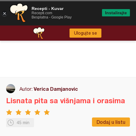
Recepti - Kuvar
Instalirajte
Recepti.com
Besplatna - Google Play
Ulogujte se
Verica Damjanovic
Autor:
Lisnata pita sa višnjama i orasima
Dodaj u listu
45 min