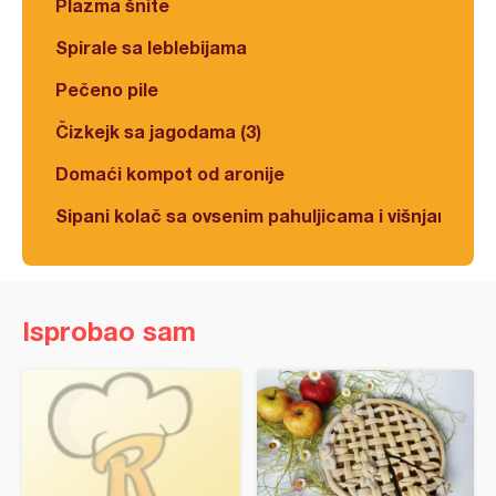
Plazma šnite
Spirale sa leblebijama
Pečeno pile
Čizkejk sa jagodama (3)
Domaći kompot od aronije
Sipani kolač sa ovsenim pahuljicama i višnjama
Isprobao sam