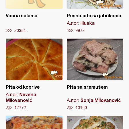
Voćna salama
Posna pita sa jabukama
liluska
Autor:
20354
9972
Pita od koprive
Pita sa sremušem
Nevena
Autor:
Milovanović
Sonja Milovanović
Autor:
17772
10190