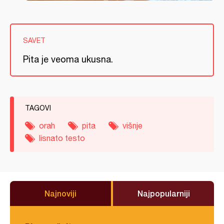
SAVET
Pita je veoma ukusna.
TAGOVI
orah
pita
višnje
lisnato testo
Najnoviji
Najpopularniji