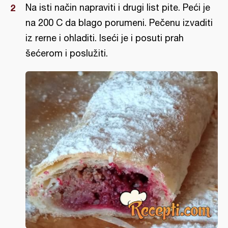
Na isti način napraviti i drugi list pite. Peći je
na 200 C da blago porumeni. Pečenu izvaditi
iz rerne i ohladiti. Iseći je i posuti prah
šećerom i poslužiti.