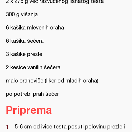
2 x 275 g već razvučenog lisnatog testa
300 g višanja
6 kašika mlevenih oraha
6 kašika šećera
3 kašike prezle
2 kesice vanilin šećera
malo orahoviče (liker od mladih oraha)
po potrebi prah šećer
Priprema
5-6 cm od ivice testa posuti polovinu prezle i