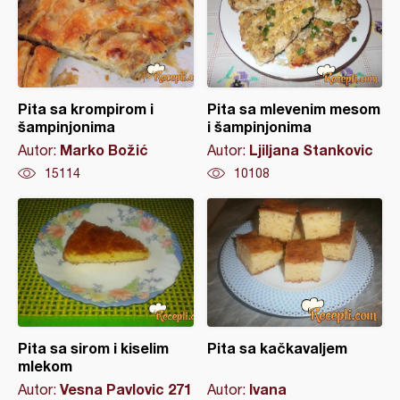
Pita sa krompirom i
Pita sa mlevenim mesom
šampinjonima
i šampinjonima
Marko Božić
Ljiljana Stankovic
Autor:
Autor:
15114
10108
Pita sa sirom i kiselim
Pita sa kačkavaljem
mlekom
Vesna Pavlovic 271
Ivana
Autor:
Autor: