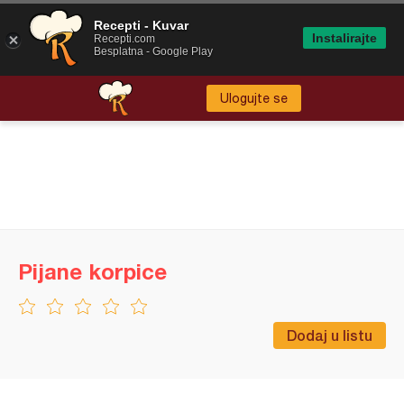
Recepti - Kuvar
Instalirajte
Recepti.com
Besplatna - Google Play
Ulogujte se
Pijane korpice
Dodaj u listu