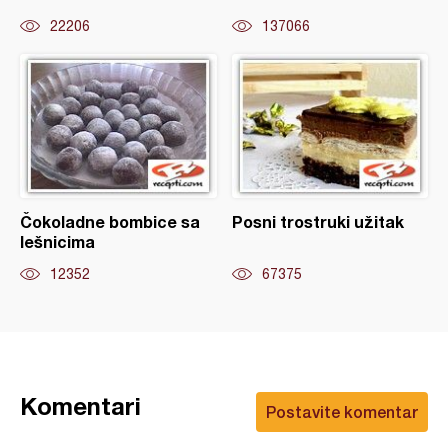
22206
137066
Čokoladne bombice sa
Posni trostruki užitak
lešnicima
12352
67375
Komentari
Postavite komentar