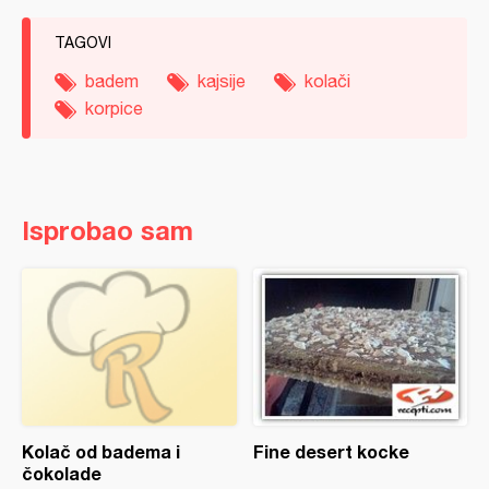
TAGOVI
badem
kajsije
kolači
korpice
Isprobao sam
Kolač od badema i
Fine desert kocke
čokolade