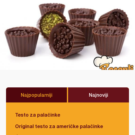
Najpopularniji
Najnoviji
Testo za palačinke
Original testo za američke palačinke