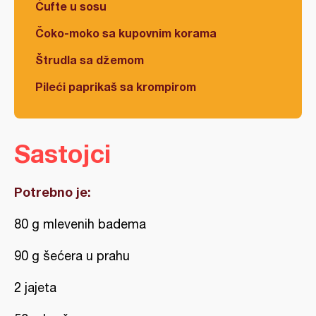
Ćufte u sosu
Čoko-moko sa kupovnim korama
Štrudla sa džemom
Pileći paprikaš sa krompirom
Sastojci
Potrebno je:
80 g mlevenih badema
90 g šećera u prahu
2 jajeta