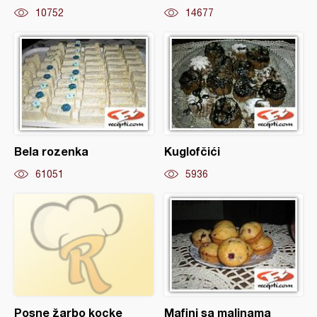
10752
14677
Bela rozenka
Kuglofčići
61051
5936
Posne žarbo kocke
Mafini sa malinama