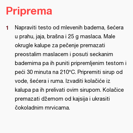
Priprema
Napraviti testo od mlevenih badema, šećera
u prahu, jaja, brašna i 25 g maslaca. Male
okrugle kalupe za pečenje premazati
preostalim maslacem i posuti seckanim
bademima pa ih puniti pripremljenim testom i
peći 30 minuta na 210°C. Pripremiti sirup od
vode, šećera i ruma. Izvaditi kolačiće iz
kalupa pa ih prelivati ovim sirupom. Kolačice
premazati džemom od kajsija i ukrasiti
čokoladnim mrvicama.