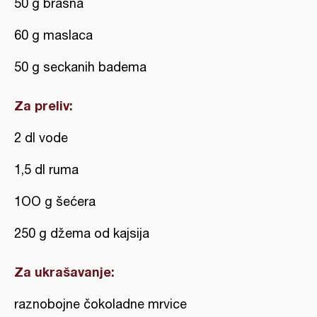
50 g brašna
60 g maslaca
50 g seckanih badema
Za preliv:
2 dl vode
1,5 dl ruma
1OO g šećera
250 g džema od kajsija
Za ukrašavanje:
raznobojne čokoladne mrvice