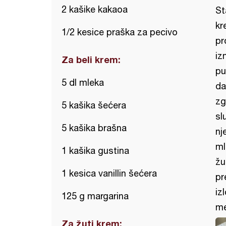
2 kašike kakaoa
St
kr
1/2 kesice praška za pecivo
pr
iz
Za beli krem:
pu
5 dl mleka
da
zg
5 kašika šećera
sl
5 kašika brašna
nj
ml
1 kašika gustina
žu
1 kesica vanillin šećera
pr
iz
125 g margarina
me
Za žuti krem: