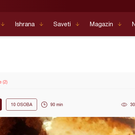
Ishrana
Saveti
Magazin
 (2)
10
OSOBA
90 min
30