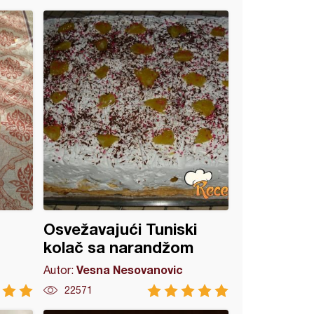
Osvežavajući Tuniski
kolač sa narandžom
Vesna Nesovanovic
Autor:
22571