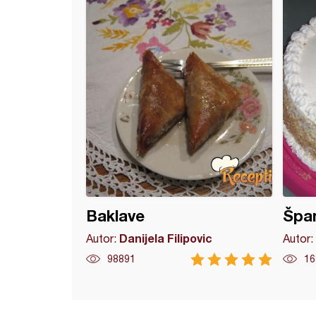
 sa bananama
Baklave
Špan
Danijela Filipovic
Autor:
Autor:
98891
16