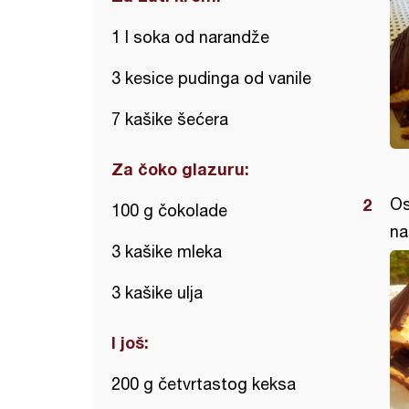
1 l soka od narandže
3 kesice pudinga od vanile
7 kašike šećera
Za čoko glazuru:
Os
100 g čokolade
na
3 kašike mleka
3 kašike ulja
I još:
200 g četvrtastog keksa