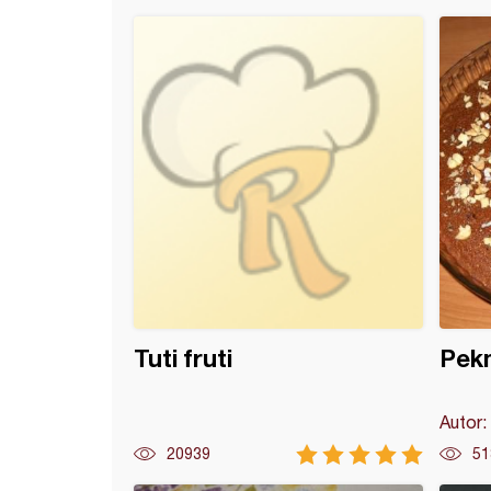
avajući Tuniski kolač sa narandžom
Tuti fruti
Pek
Autor:
20939
51