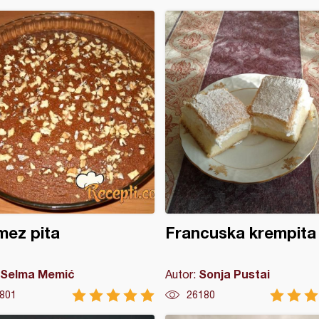
mez pita
Francuska krempita
Selma Memić
Sonja Pustai
Autor:
801
26180