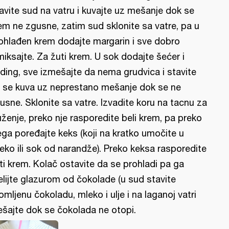
avite sud na vatru i kuvajte uz mešanje dok se
em ne zgusne, zatim sud sklonite sa vatre, pa u
ohlađen krem dodajte margarin i sve dobro
miksajte. Za žuti krem. U sok dodajte šećer i
ding, sve izmešajte da nema grudvica i stavite
 se kuva uz neprestano mešanje dok se ne
usne. Sklonite sa vatre. Izvadite koru na tacnu za
uženje, preko nje rasporedite beli krem, pa preko
ega poređajte keks (koji na kratko umočite u
eko ili sok od narandže). Preko keksa rasporedite
ti krem. Kolač ostavite da se prohladi pa ga
elijte glazurom od čokolade (u sud stavite
lomljenu čokoladu, mleko i ulje i na laganoj vatri
šajte dok se čokolada ne otopi.