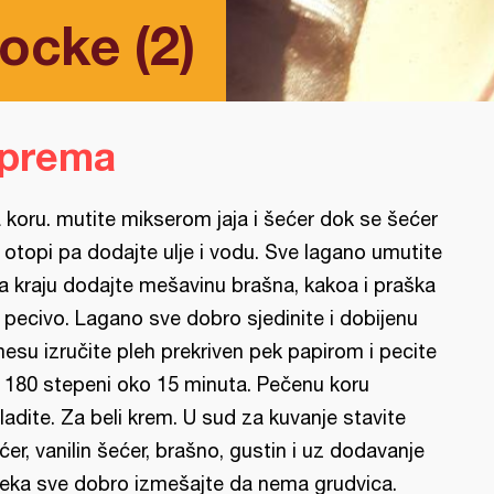
cke (2)
iprema
 koru. mutite mikserom jaja i šećer dok se šećer
 otopi pa dodajte ulje i vodu. Sve lagano umutite
na kraju dodajte mešavinu brašna, kakoa i praška
 pecivo. Lagano sve dobro sjedinite i dobijenu
esu izručite pleh prekriven pek papirom i pecite
 180 stepeni oko 15 minuta. Pečenu koru
ladite. Za beli krem. U sud za kuvanje stavite
ćer, vanilin šećer, brašno, gustin i uz dodavanje
eka sve dobro izmešajte da nema grudvica.