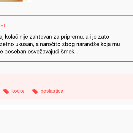
VET
j kolač nije zahtevan za pripremu, ali je zato
uzetno ukusan, a naročito zbog narandže koja mu
je poseban osvežavajući šmek...
kocke
poslastica