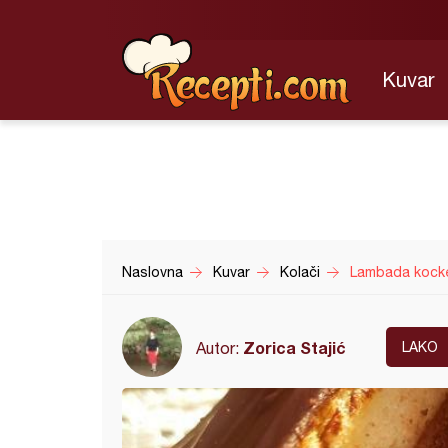
Kuvar
Naslovna
Kuvar
Kolači
Lambada kocke
Zorica Stajić
Autor:
LAKO