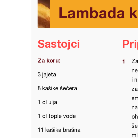
Lambada ko
Sastojci
Pr
Za koru:
Za
ne
3 jajeta
i 
8 kašike šećera
za
sm
1 dl ulja
na
1 dl tople vode
oh
še
11 kašika brašna
ml