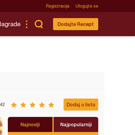
Registracija
Ulogujte se
Nagrade
Dodajte Recept
Dodaj u listu
42
Najnoviji
Najpopularniji