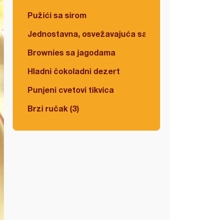
Pužići sa sirom
Jednostavna, osvežavajuća salata
Brownies sa jagodama
Hladni čokoladni dezert
Punjeni cvetovi tikvica
Brzi ručak (3)