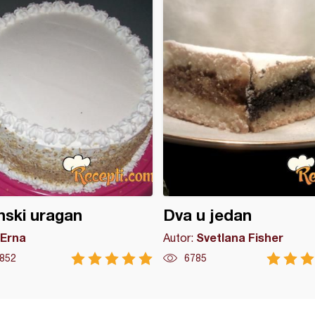
ski uragan
Dva u jedan
Erna
Svetlana Fisher
Autor:
852
6785