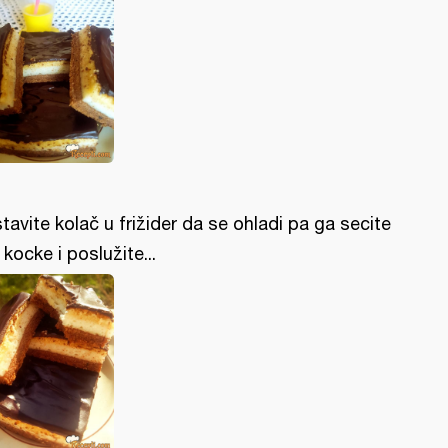
tavite kolač u frižider da se ohladi pa ga secite
 kocke i poslužite...