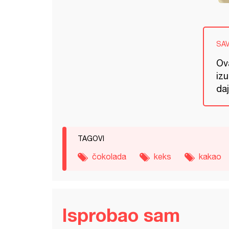
SA
Ova
iz
da
TAGOVI
čokolada
keks
kakao
Isprobao sam