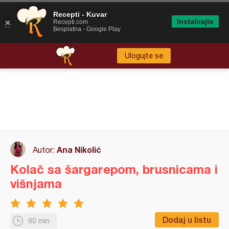
Recepti - Kuvar
Instalirajte
Recepti.com
Besplatna - Google Play
Ulogujte se
Ana Nikolić
Autor:
Kolač sa šargarepom, brusnicama i
višnjama
Dodaj u listu
90 min