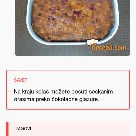
SAVET
Na kraju kolač možete posuti seckanim
orasima preko čokoladne glazure.
TAGOVI