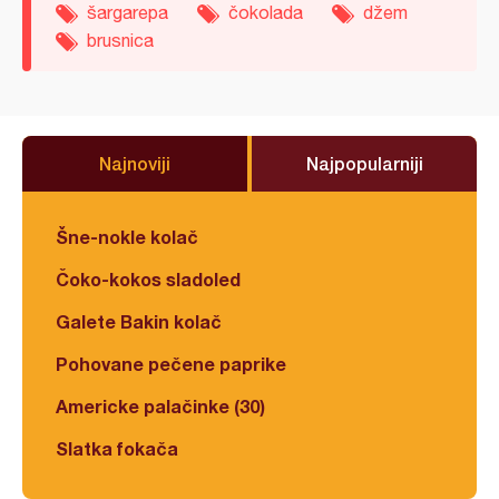
šargarepa
čokolada
džem
brusnica
Najnoviji
Najpopularniji
Šne-nokle kolač
Čoko-kokos sladoled
Galete Bakin kolač
Pohovane pečene paprike
Americke palačinke (30)
Slatka fokača