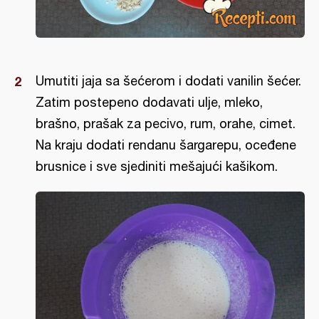
Umutiti jaja sa šećerom i dodati vanilin šećer.
Zatim postepeno dodavati ulje, mleko,
brašno, prašak za pecivo, rum, orahe, cimet.
Na kraju dodati rendanu šargarepu, oceđene
brusnice i sve sjediniti mešajući kašikom.