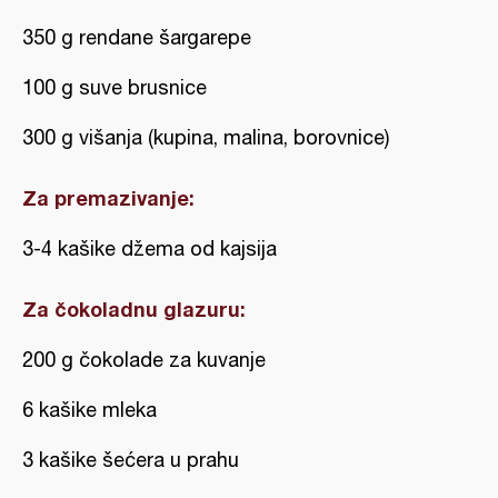
350 g rendane šargarepe
100 g suve brusnice
300 g višanja (kupina, malina, borovnice)
Za premazivanje:
3-4 kašike džema od kajsija
Za čokoladnu glazuru:
200 g čokolade za kuvanje
6 kašike mleka
3 kašike šećera u prahu