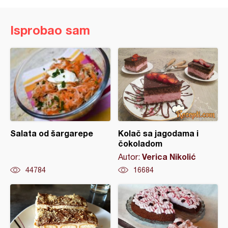
Isprobao sam
Salata od šargarepe
Kolač sa jagodama i
čokoladom
Verica Nikolić
Autor:
44784
16684