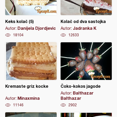
Keks kolač (5)
Kolač od dva sastojka
Danijela Djordjevic
Jadranka K
Autor:
Autor:
18104
12633
Kremaste griz kocke
Čoko-kokos jagode
Balthazar
Autor:
Minaxmina
Balthazar
Autor:
11146
2902