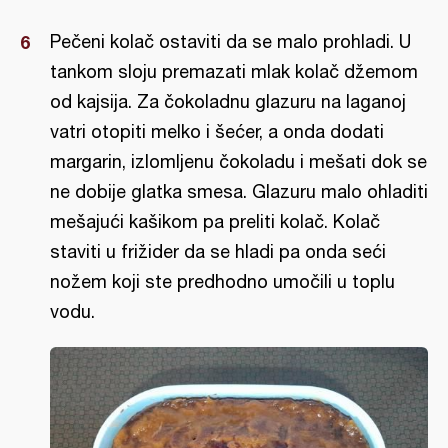
Pečeni kolač ostaviti da se malo prohladi. U
tankom sloju premazati mlak kolač džemom
od kajsija. Za čokoladnu glazuru na laganoj
vatri otopiti melko i šećer, a onda dodati
margarin, izlomljenu čokoladu i mešati dok se
ne dobije glatka smesa. Glazuru malo ohladiti
mešajući kašikom pa preliti kolač. Kolač
staviti u frižider da se hladi pa onda seći
nožem koji ste predhodno umočili u toplu
vodu.