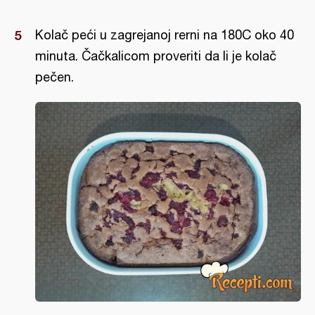
Kolač peći u zagrejanoj rerni na 180C oko 40
minuta. Čačkalicom proveriti da li je kolač
pečen.