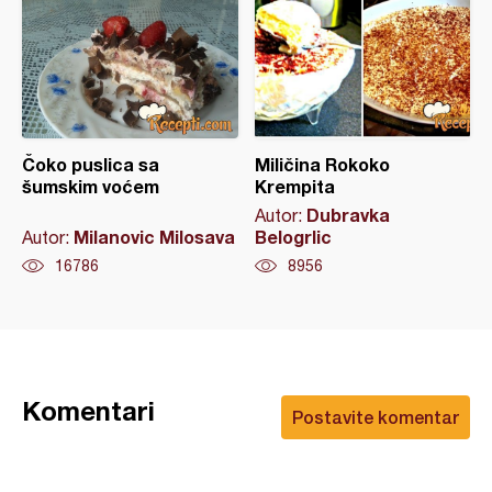
Čoko puslica sa
Miličina Rokoko
šumskim voćem
Krempita
Dubravka
Autor:
Milanovic Milosava
Belogrlic
Autor:
16786
8956
Komentari
Postavite komentar