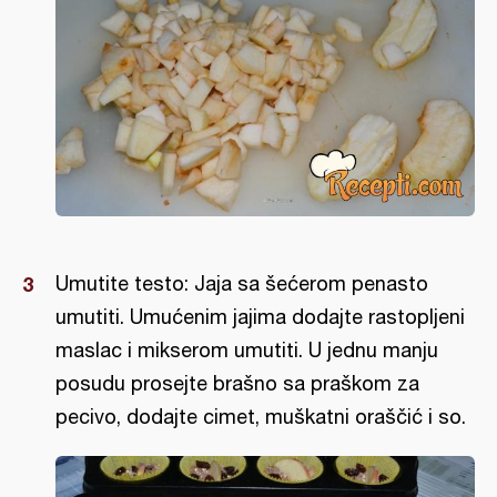
Umutite testo: Jaja sa šećerom penasto
umutiti. Umućenim jajima dodajte rastopljeni
maslac i mikserom umutiti. U jednu manju
posudu prosejte brašno sa praškom za
pecivo, dodajte cimet, muškatni oraščić i so.