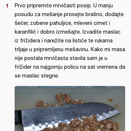
Prvo pripremite mrvičasti posip. U manju
posudu za mešanje prosejte brašno, dodajte
šećer, zobene pahuljice, mleveni cimet i
karanfilić i dobro izmešajte. Izvadite maslac
iz frižidera i narežite na listiće te rukama
trljaje u pripremljenu mešavinu. Kako mi masa
nije postala mrvičasta stavila sam je u
frižider na najgornju policu na sat vremena da
se maslac stegne.