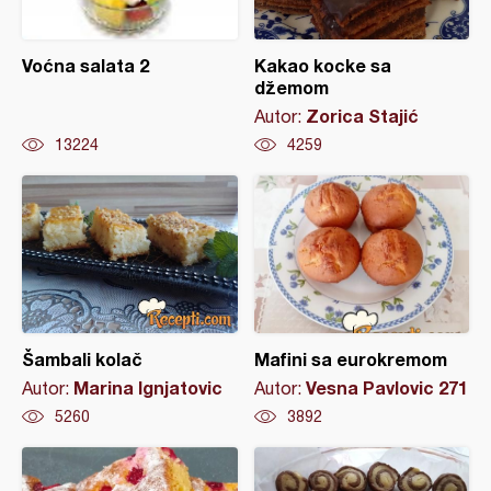
Voćna salata 2
Kakao kocke sa
džemom
Zorica Stajić
Autor:
13224
4259
Šambali kolač
Mafini sa eurokremom
Marina Ignjatovic
Vesna Pavlovic 271
Autor:
Autor:
5260
3892