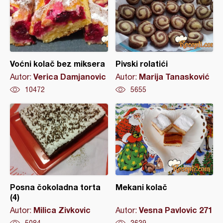
Voćni kolač bez miksera
Pivski rolatići
Verica Damjanovic
Marija Tanasković
Autor:
Autor:
10472
5655
Posna čokoladna torta
Mekani kolač
(4)
Milica Zivkovic
Vesna Pavlovic 271
Autor:
Autor: