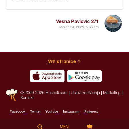
Vesna Pavlovic 271
March 24, 2025, 5:33 am
Vrh stranice
© 2009-2026 Recepti.com |
Uslovi korišćenja
|
Marketing
|
Kontakt
Facebook
Twitter
Youtube
Instagram
Pinterest
Site by:
HALO