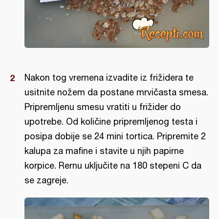
Nakon tog vremena izvadite iz frižidera te
usitnite nožem da postane mrvičasta smesa.
Pripremljenu smesu vratiti u frižider do
upotrebe. Od količine pripremljenog testa i
posipa dobije se 24 mini tortica. Pripremite 2
kalupa za mafine i stavite u njih papirne
korpice. Rernu uključite na 180 stepeni C da
se zagreje.