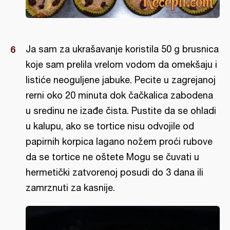
Ja sam za ukrašavanje koristila 50 g brusnica
koje sam prelila vrelom vodom da omekšaju i
listiće neoguljene jabuke. Pecite u zagrejanoj
rerni oko 20 minuta dok čačkalica zabodena
u sredinu ne izađe čista. Pustite da se ohladi
u kalupu, ako se tortice nisu odvojile od
papirnih korpica lagano nožem proći rubove
da se tortice ne oštete Mogu se čuvati u
hermetički zatvorenoj posudi do 3 dana ili
zamrznuti za kasnije.