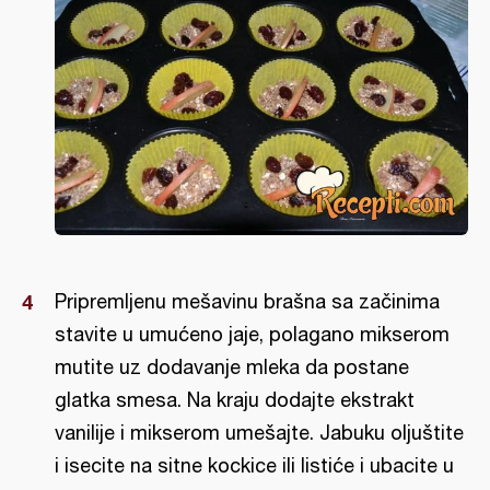
Pripremljenu mešavinu brašna sa začinima
stavite u umućeno jaje, polagano mikserom
mutite uz dodavanje mleka da postane
glatka smesa. Na kraju dodajte ekstrakt
vanilije i mikserom umešajte. Jabuku oljuštite
i isecite na sitne kockice ili listiće i ubacite u