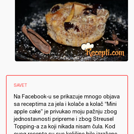
SAVET
Na Facebook-u se prikazuje mnogo objava
sa receptima za jela i kolače a kolač “Mini
apple cake” je privukao moju pažnju zbog
jednostavnosti pripreme i zbog Streusel
Topping-a za koji nikada nisam čula. Kod
ovog recepta su sve količine bile izražene