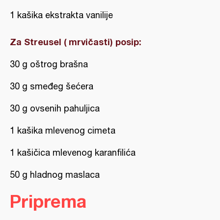
1 kašika ekstrakta vanilije
Za Streusel ( mrvičasti) posip:
30 g oštrog brašna
30 g smeđeg šećera
30 g ovsenih pahuljica
1 kašika mlevenog cimeta
1 kašičica mlevenog karanfilića
50 g hladnog maslaca
Priprema