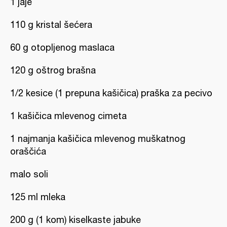
1 jaje
110 g kristal šećera
60 g otopljenog maslaca
120 g oštrog brašna
1/2 kesice (1 prepuna kašičica) praška za pecivo
1 kašičica mlevenog cimeta
1 najmanja kašičica mlevenog muškatnog
oraščića
malo soli
125 ml mleka
200 g (1 kom) kiselkaste jabuke