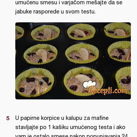
umućenu smesu i varjačom mešajte da se
jabuke rasporede u svom testu.
U papirne korpice u kalupu za mafine
stavljajte po 1 kašiku umućenog testa i ako
vam je ostalo smese nakon popunjavanja 24