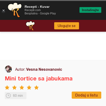
Recepti - Kuvar
Instalirajte
Recepti.com
Besplatna - Google Play
Ulogujte se
Vesna Nesovanovic
Autor:
Mini tortice sa jabukama
Dodaj u listu
60 min