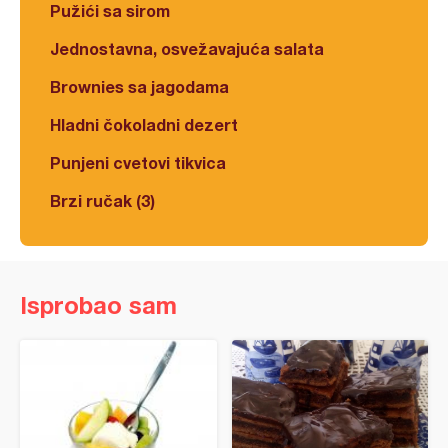
Pužići sa sirom
Jednostavna, osvežavajuća salata
Brownies sa jagodama
Hladni čokoladni dezert
Punjeni cvetovi tikvica
Brzi ručak (3)
Isprobao sam