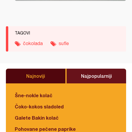
TAGOVI
čokolada
sufle
Najnoviji
Najpopularniji
Šne-nokle kolač
Čoko-kokos sladoled
Galete Bakin kolač
Pohovane pečene paprike