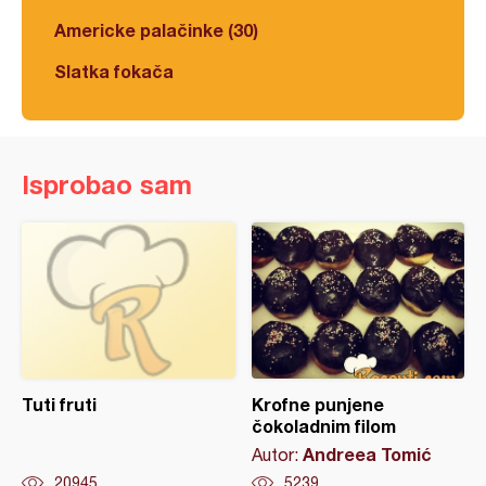
Americke palačinke (30)
Slatka fokača
Isprobao sam
Tuti fruti
Krofne punjene
čokoladnim filom
Andreea Tomić
Autor:
20945
5239