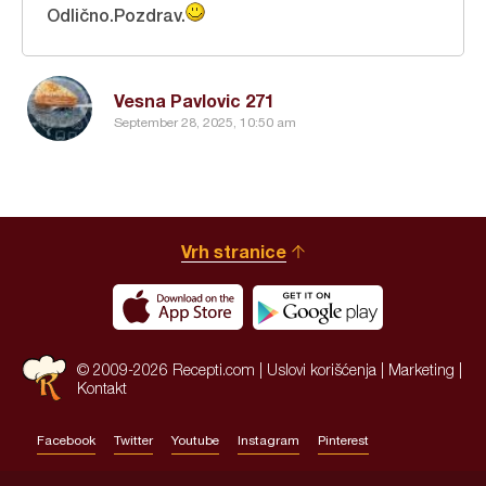
Odlično.Pozdrav.
Vesna Pavlovic 271
September 28, 2025, 10:50 am
Vrh stranice
© 2009-2026 Recepti.com |
Uslovi korišćenja
|
Marketing
|
Kontakt
Facebook
Twitter
Youtube
Instagram
Pinterest
Site by:
HALO