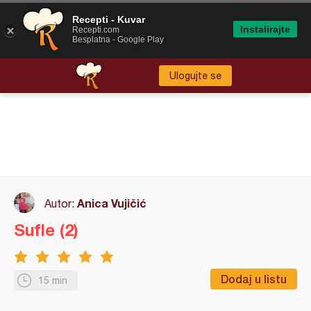
Recepti - Kuvar
Instalirajte
Recepti.com
Besplatna - Google Play
Ulogujte se
Anica Vujičić
Autor:
Sufle (2)
Dodaj u listu
15 min