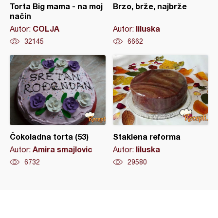
Torta Big mama - na moj
Brzo, brže, najbrže
način
COLJA
liluska
Autor:
Autor:
32145
6662
Čokoladna torta (53)
Staklena reforma
Amira smajlovic
liluska
Autor:
Autor:
6732
29580