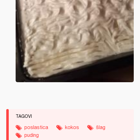
TAGOVI
poslastica
kokos
šlag
puding