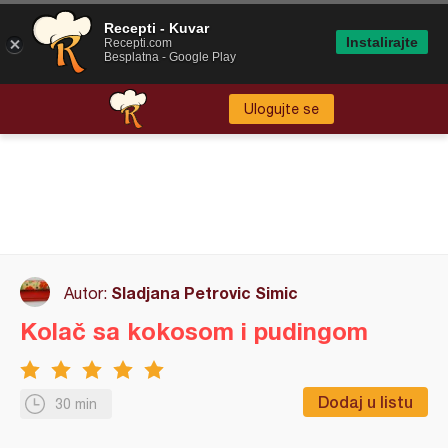
Recepti - Kuvar
Instalirajte
Recepti.com
Besplatna - Google Play
Ulogujte se
Sladjana Petrovic Simic
Autor:
Kolač sa kokosom i pudingom
Dodaj u listu
30 min