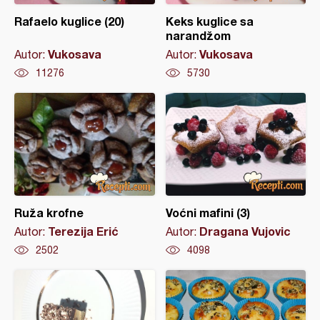
Rafaelo kuglice (20)
Keks kuglice sa
narandžom
Vukosava
Vukosava
Autor:
Autor:
11276
5730
Ruža krofne
Voćni mafini (3)
Terezija Erić
Dragana Vujovic
Autor:
Autor:
2502
4098