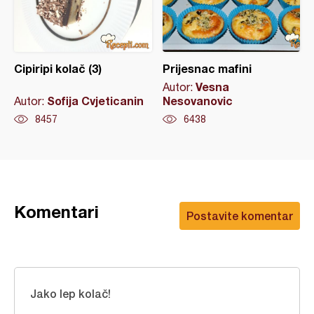
Cipiripi kolač (3)
Prijesnac mafini
Vesna
Autor:
Sofija Cvjeticanin
Nesovanovic
Autor:
8457
6438
Komentari
Postavite komentar
Jako lep kolač!