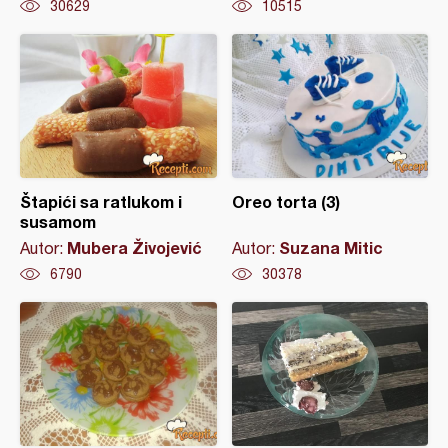
30629
10515
Štapići sa ratlukom i
Oreo torta (3)
susamom
Mubera Živojević
Suzana Mitic
Autor:
Autor:
6790
30378