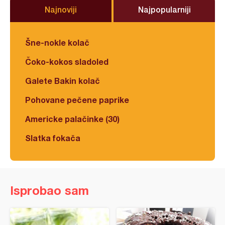
Najnoviji
Najpopularniji
Šne-nokle kolač
Čoko-kokos sladoled
Galete Bakin kolač
Pohovane pečene paprike
Americke palačinke (30)
Slatka fokača
Isprobao sam