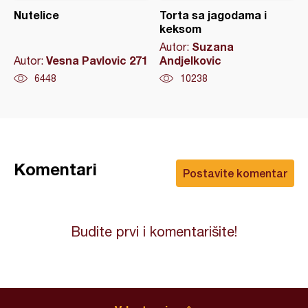
Nutelice
Torta sa jagodama i
keksom
Suzana
Autor:
Vesna Pavlovic 271
Andjelkovic
Autor:
6448
10238
Komentari
Postavite komentar
Budite prvi i komentarišite!