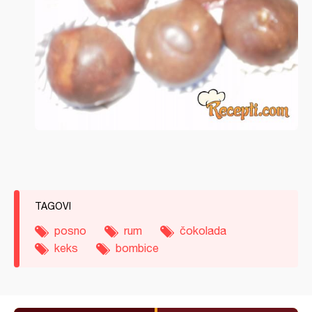
TAGOVI
posno
rum
čokolada
keks
bombice