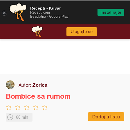
Recepti - Kuvar
Instalirajte
Recepti.com
Besplatna - Google Play
Ulogujte se
Zorica
Autor:
Bombice sa rumom
Dodaj u listu
60 min