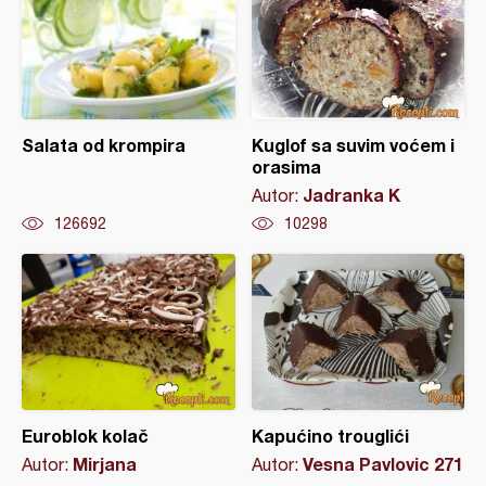
Salata od krompira
Kuglof sa suvim voćem i
orasima
Jadranka K
Autor:
126692
10298
Euroblok kolač
Kapućino trouglići
Mirjana
Vesna Pavlovic 271
Autor:
Autor: