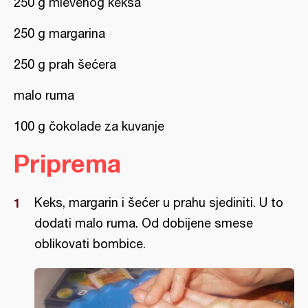
250 g mlevenog keksa
250 g margarina
250 g prah šećera
malo ruma
100 g čokolade za kuvanje
Priprema
Keks, margarin i šećer u prahu sjediniti. U to
dodati malo ruma. Od dobijene smese
oblikovati bombice.