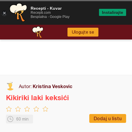
Recepti - Kuvar
Instalirajte
Recepti.com
Besplatna - Google Play
Ulogujte se
Kristina Veskovic
Autor:
Kikiriki laki keksići
Dodaj u listu
60 min