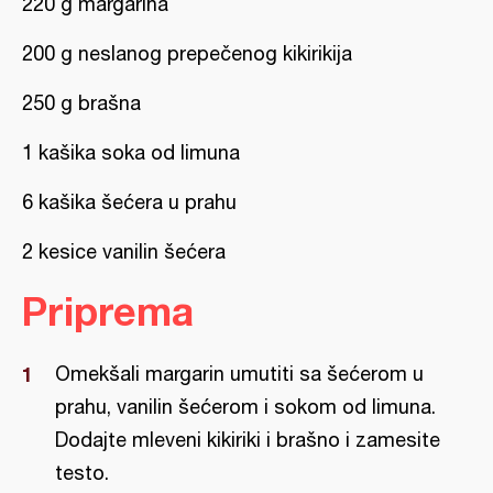
220 g margarina
200 g neslanog prepečenog kikirikija
250 g brašna
1 kašika soka od limuna
6 kašika šećera u prahu
2 kesice vanilin šećera
Priprema
Omekšali margarin umutiti sa šećerom u
prahu, vanilin šećerom i sokom od limuna.
Dodajte mleveni kikiriki i brašno i zamesite
testo.