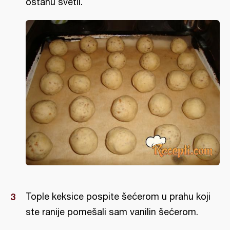
ostanu svetli.
Tople keksice pospite šećerom u prahu koji
ste ranije pomešali sam vanilin šećerom.