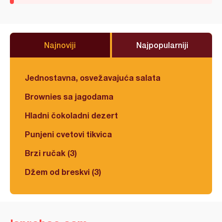
Najnoviji
Najpopularniji
Jednostavna, osvežavajuća salata
Brownies sa jagodama
Hladni čokoladni dezert
Punjeni cvetovi tikvica
Brzi ručak (3)
Džem od breskvi (3)