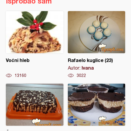
Isprobao sam
Voćni hleb
Rafaelo kuglice (23)
Ivana
Autor:
13160
3022