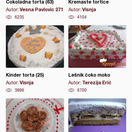
Čokoladna torta (63)
Kremaste tortice
Vesna Pavlovic 271
Visnja
Autor:
Autor:
6235
4104
Kinder torta (25)
Lešnik čoko moko
Visnja
Terezija Erić
Autor:
Autor:
3896
6700