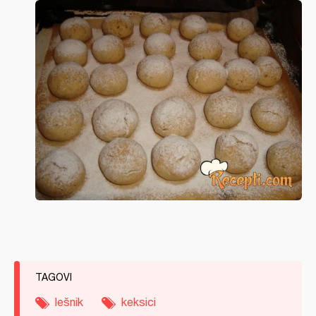
TAGOVI
lešnik
keksici