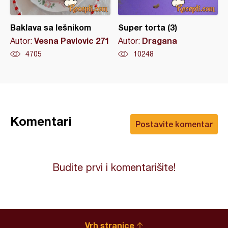
Baklava sa lešnikom
Super torta (3)
Vesna Pavlovic 271
Dragana
Autor:
Autor:
4705
10248
Komentari
Postavite komentar
Budite prvi i komentarišite!
Vrh stranice