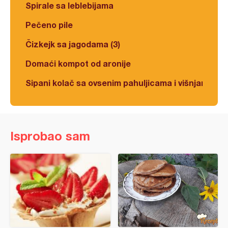
Spirale sa leblebijama
Pečeno pile
Čizkejk sa jagodama (3)
Domaći kompot od aronije
Sipani kolač sa ovsenim pahuljicama i višnjama
Isprobao sam