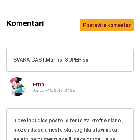
Komentari
Postavite komentar
SVAKA ČAST,Marina! SUPER su!
Erna
January 18, 2013, 9:12 pm
u ove labudice posto je testo za krofne slano ,
moze i da se umesto slatkog fila stavi neka
salata na primer ruska ili neka druga , ja za