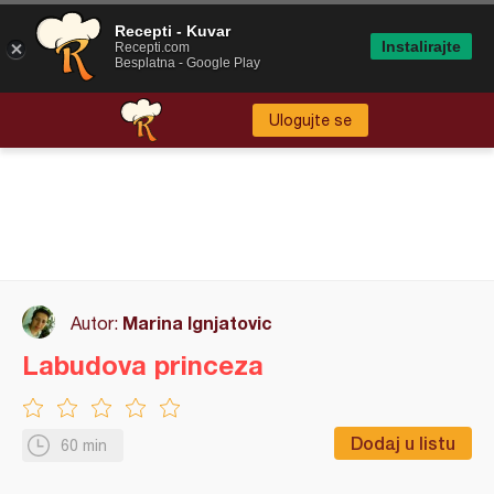
Recepti - Kuvar
Instalirajte
Recepti.com
Besplatna - Google Play
Ulogujte se
Marina Ignjatovic
Autor:
Labudova princeza
Dodaj u listu
60 min