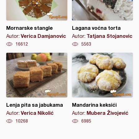
Mornarske stangle
Lagana voćna torta
Verica Damjanovic
Tatjana Stojanovic
Autor:
Autor:
16612
5563
Lenja pita sa jabukama
Mandarina keksići
Verica Nikolić
Mubera Živojević
Autor:
Autor:
10268
6985