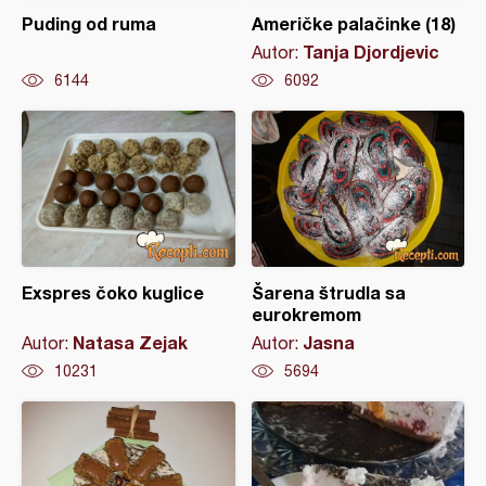
Puding od ruma
Američke palačinke (18)
Tanja Djordjevic
Autor:
6144
6092
Exspres čoko kuglice
Šarena štrudla sa
eurokremom
Natasa Zejak
Jasna
Autor:
Autor:
10231
5694