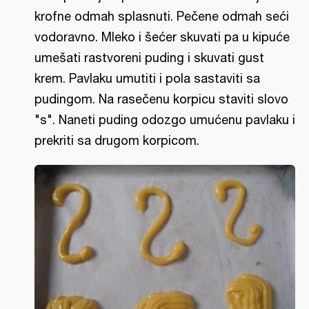
krofne odmah splasnuti. Pečene odmah seći
vodoravno. Mleko i šećer skuvati pa u kipuće
umešati rastvoreni puding i skuvati gust
krem. Pavlaku umutiti i pola sastaviti sa
pudingom. Na rasečenu korpicu staviti slovo
"s". Naneti puding odozgo umućenu pavlaku i
prekriti sa drugom korpicom.