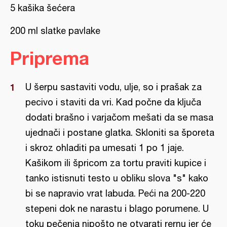
5 kašika šećera
200 ml slatke pavlake
Priprema
U šerpu sastaviti vodu, ulje, so i prašak za
pecivo i staviti da vri. Kad počne da ključa
dodati brašno i varjačom mešati da se masa
ujednači i postane glatka. Skloniti sa šporeta
i skroz ohladiti pa umesati 1 po 1 jaje.
Kašikom ili špricom za tortu praviti kupice i
tanko istisnuti testo u obliku slova "s" kako
bi se napravio vrat labuda. Peći na 200-220
stepeni dok ne narastu i blago porumene. U
toku pečenja nipošto ne otvarati rernu jer će