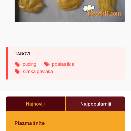
TAGOVI
puding
poslastica
slatka pavlaka
Najnoviji
Najpopularniji
Plazma šnite