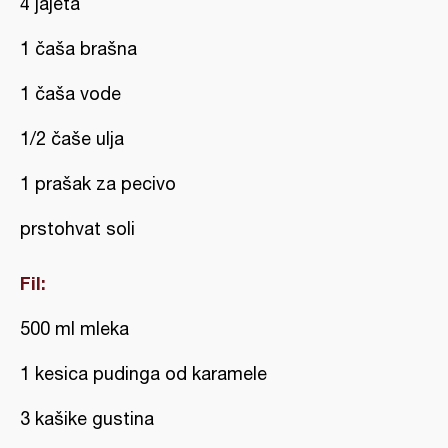
4 jajeta
1 čaša brašna
1 čaša vode
1/2 čaše ulja
1 prašak za pecivo
prstohvat soli
Fil:
500 ml mleka
1 kesica pudinga od karamele
3 kašike gustina