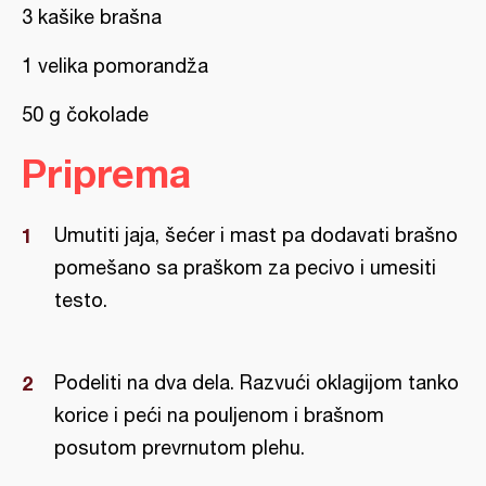
3 kašike brašna
1 velika pomorandža
50 g čokolade
Priprema
Umutiti jaja, šećer i mast pa dodavati brašno
pomešano sa praškom za pecivo i umesiti
testo.
Podeliti na dva dela. Razvući oklagijom tanko
korice i peći na pouljenom i brašnom
posutom prevrnutom plehu.