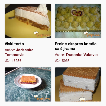
Viski torta
Ernine ekspres knedle
sa šljivama
Jadranka
Autor:
Tomasevic
Dusanka Vukovic
Autor:
16356
5985