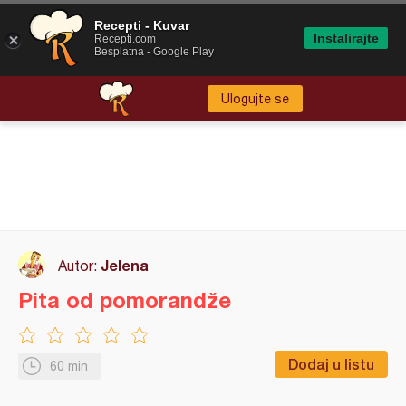
Recepti - Kuvar
Instalirajte
Recepti.com
Besplatna - Google Play
Ulogujte se
Jelena
Autor:
Pita od pomorandže
Dodaj u listu
60 min