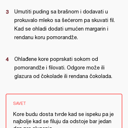
Umutiti puding sa brašnom i dodavati u
prokuvalo mleko sa šećerom pa skuvati fil.
Kad se ohladi dodati umućen margarin i
rendanu koru pomorandže.
Ohlađene kore poprskati sokom od
pomorandže i filovati. Odgore može ili
glazura od čokolade ili rendana čokolada.
SAVET
Kore budu dosta tvrde kad se ispeku pa je
najbolje kad se filuju da odstoje bar jedan