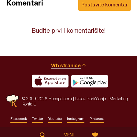
Komentari
Postavite komentar
Budite prvi i komentarišite!
Vrh stranice
© 2009-2026 Recepti.com |
Uslovi korišćenja
|
Marketing
|
Kontakt
Facebook
Twitter
Youtube
Instagram
Pinterest
Site by:
HALO