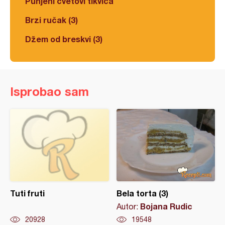
Punjeni cvetovi tikvica
Brzi ručak (3)
Džem od breskvi (3)
Isprobao sam
Tuti fruti
Bela torta (3)
Bojana Rudic
Autor:
20928
19548