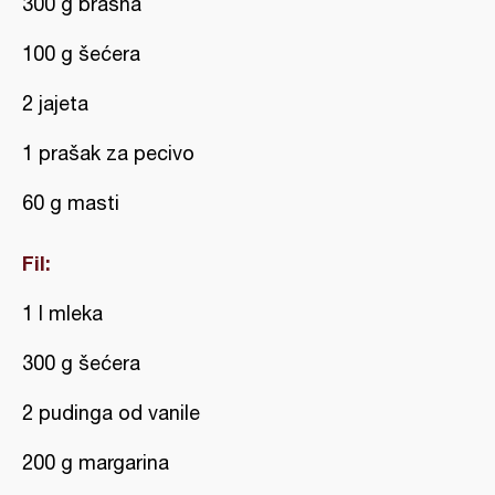
300 g brašna
100 g šećera
2 jajeta
1 prašak za pecivo
60 g masti
Fil:
1 l mleka
300 g šećera
2 pudinga od vanile
200 g margarina