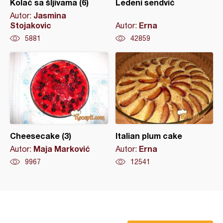
Kolač sa šljivama (6)
Ledeni sendvič
Jasmina
Autor:
Stojakovic
Erna
Autor:
5881
42859
Cheesecake (3)
Italian plum cake
Maja Marković
Erna
Autor:
Autor:
9967
12541