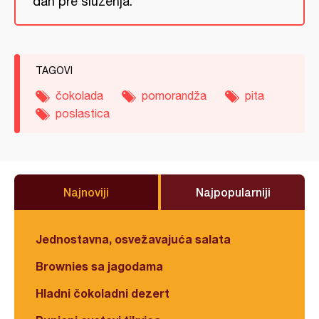
dan pre sluzenja.
TAGOVI
čokolada
pomorandža
pita
poslastica
Najnoviji
Najpopularniji
Jednostavna, osvežavajuća salata
Brownies sa jagodama
Hladni čokoladni dezert