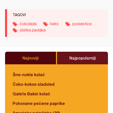
TAGOVI
čokolada
keks
poslastica
slatka pavlaka
Najnoviji
Najpopularniji
Šne-nokle kolač
Čoko-kokos sladoled
Galete Bakin kolač
Pohovane pečene paprike
Americke palačinke (30)