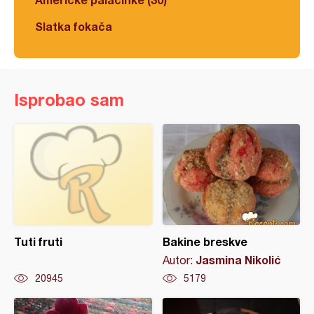
Slatka fokača
Isprobao sam
Tuti fruti
Bakine breskve
Jasmina Nikolić
Autor:
20945
5179