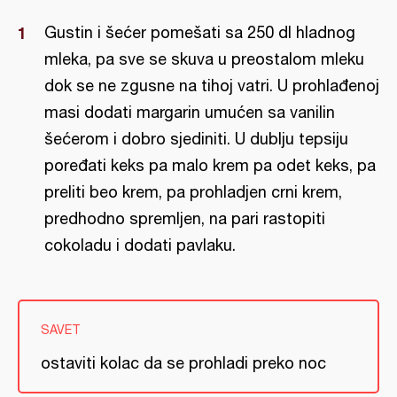
Gustin i šećer pomešati sa 250 dl hladnog
mleka, pa sve se skuva u preostalom mleku
dok se ne zgusne na tihoj vatri. U prohlađenoj
masi dodati margarin umućen sa vanilin
šećerom i dobro sjediniti. U dublju tepsiju
poređati keks pa malo krem pa odet keks, pa
preliti beo krem, pa prohladjen crni krem,
predhodno spremljen, na pari rastopiti
cokoladu i dodati pavlaku.
SAVET
ostaviti kolac da se prohladi preko noc