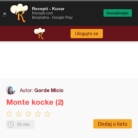
Recepti - Kuvar
Instalirajte
Recepti.com
Besplatna - Google Play
Ulogujte se
Gorde Micic
Autor:
Monte kocke (2)
Dodaj u listu
30 min