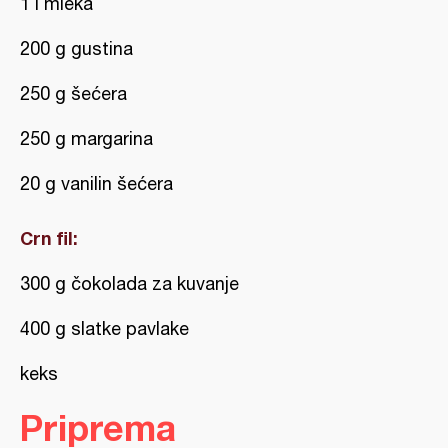
1 l mleka
200 g gustina
250 g šećera
250 g margarina
20 g vanilin šećera
Crn fil:
300 g čokolada za kuvanje
400 g slatke pavlake
keks
Priprema