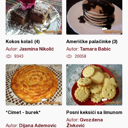
Kokos kolač (4)
Američke palačinke (3)
Jasmina Nikolić
Tamara Babic
Autor:
Autor:
9343
20058
*Cimet - burek*
Posni keksići sa limunom
Gvozdena
Autor:
Dijana Ademovic
Živković
Autor: