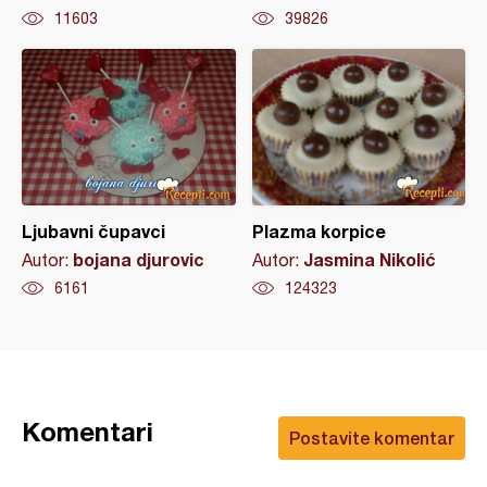
11603
39826
Ljubavni čupavci
Plazma korpice
bojana djurovic
Jasmina Nikolić
Autor:
Autor:
6161
124323
Komentari
Postavite komentar