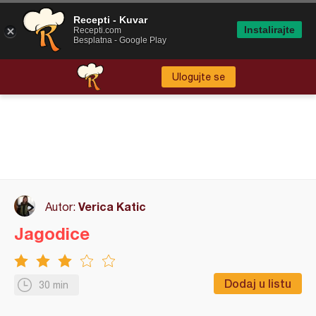
Recepti - Kuvar
Instalirajte
Recepti.com
Besplatna - Google Play
Ulogujte se
Verica Katic
Autor:
Jagodice
Dodaj u listu
30 min