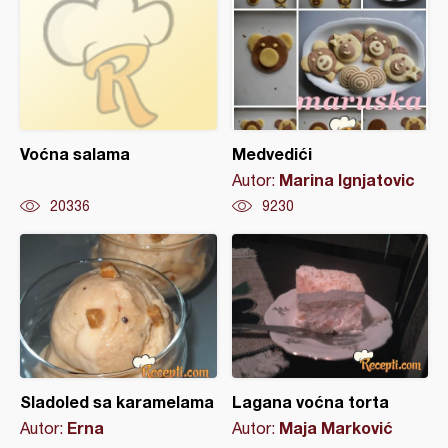
Voćna salama
Medvedići
Marina Ignjatovic
Autor:
20336
9230
Sladoled sa karamelama
Lagana voćna torta
Erna
Maja Marković
Autor:
Autor: