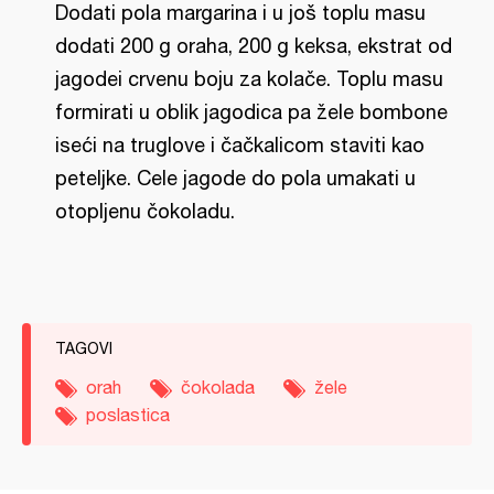
Dodati pola margarina i u još toplu masu
dodati 200 g oraha, 200 g keksa, ekstrat od
jagodei crvenu boju za kolače. Toplu masu
formirati u oblik jagodica pa žele bombone
iseći na truglove i čačkalicom staviti kao
peteljke. Cele jagode do pola umakati u
otopljenu čokoladu.
TAGOVI
orah
čokolada
žele
poslastica