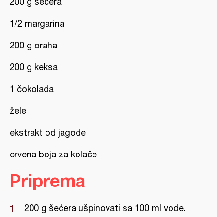
200 g šećera
1/2 margarina
200 g oraha
200 g keksa
1 čokolada
žele
ekstrakt od jagode
crvena boja za kolače
Priprema
200 g šećera ušpinovati sa 100 ml vode.