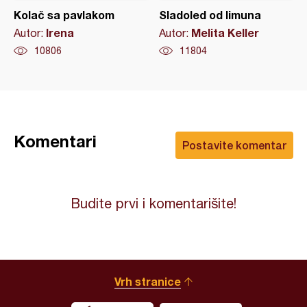
Kolač sa pavlakom
Sladoled od limuna
Irena
Melita Keller
Autor:
Autor:
10806
11804
Komentari
Postavite komentar
Budite prvi i komentarišite!
Vrh stranice