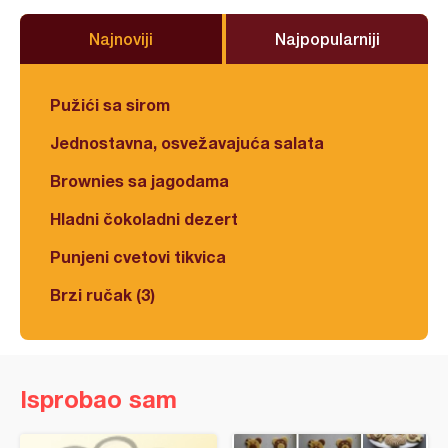
Najnoviji
Najpopularniji
Pužići sa sirom
Jednostavna, osvežavajuća salata
Brownies sa jagodama
Hladni čokoladni dezert
Punjeni cvetovi tikvica
Brzi ručak (3)
Isprobao sam