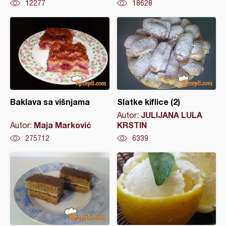
12277
18628
Baklava sa višnjama
Slatke kiflice (2)
JULIJANA LULA
Autor:
Maja Marković
KRSTIN
Autor:
275712
6339