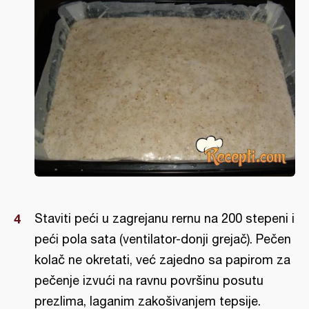
Staviti peći u zagrejanu rernu na 200 stepeni i
peći pola sata (ventilator-donji grejač). Pečen
kolač ne okretati, već zajedno sa papirom za
pečenje izvući na ravnu površinu posutu
prezlima, laganim zakošivanjem tepsije.