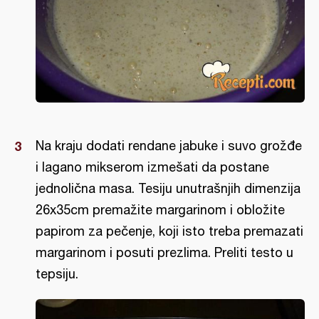
Na kraju dodati rendane jabuke i suvo grožđe
i lagano mikserom izmešati da postane
jednolična masa. Tesiju unutrašnjih dimenzija
26x35cm premažite margarinom i obložite
papirom za pečenje, koji isto treba premazati
margarinom i posuti prezlima. Preliti testo u
tepsiju.