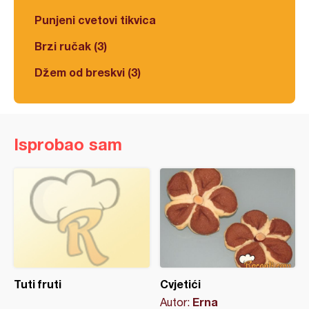
Punjeni cvetovi tikvica
Brzi ručak (3)
Džem od breskvi (3)
Isprobao sam
Tuti fruti
Cvjetići
Erna
Autor: