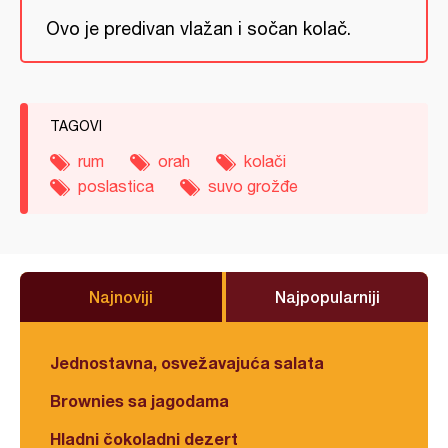
Ovo je predivan vlažan i sočan kolač.
TAGOVI
rum
orah
kolači
poslastica
suvo grožđe
Najnoviji
Najpopularniji
Jednostavna, osvežavajuća salata
Brownies sa jagodama
Hladni čokoladni dezert