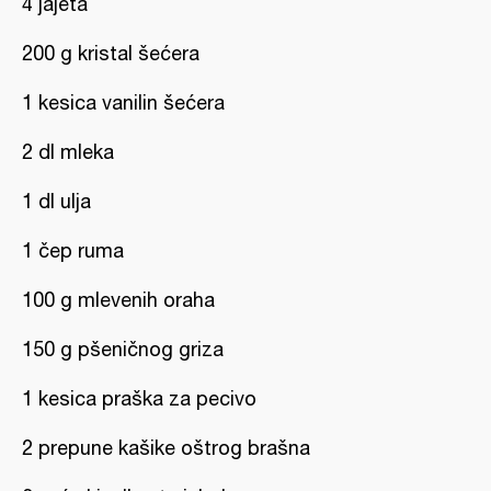
4 jajeta
200 g kristal šećera
1 kesica vanilin šećera
2 dl mleka
1 dl ulja
1 čep ruma
100 g mlevenih oraha
150 g pšeničnog griza
1 kesica praška za pecivo
2 prepune kašike oštrog brašna