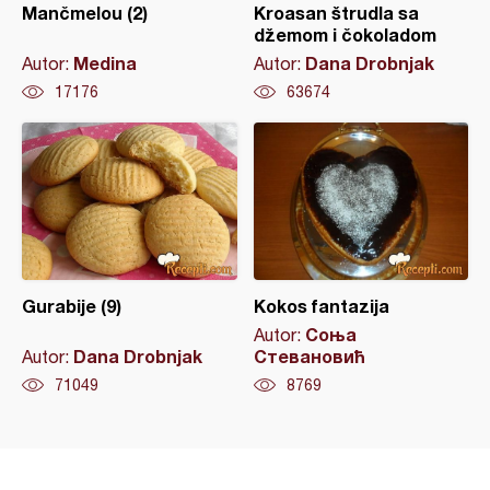
Mančmelou (2)
Kroasan štrudla sa
džemom i čokoladom
Medina
Dana Drobnjak
Autor:
Autor:
17176
63674
Gurabije (9)
Kokos fantazija
Соња
Autor:
Dana Drobnjak
Стевановић
Autor:
71049
8769