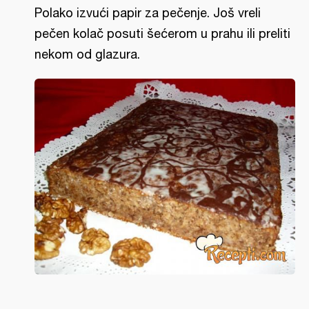
Polako izvući papir za pečenje. Još vreli
pečen kolač posuti šećerom u prahu ili preliti
nekom od glazura.