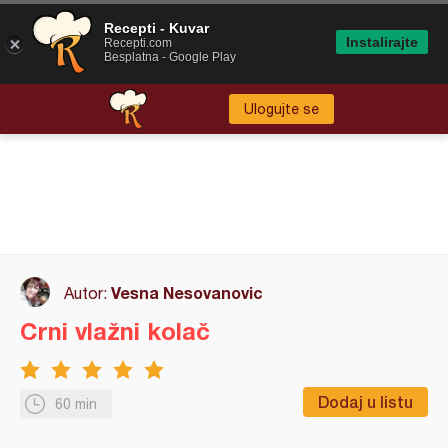
Recepti - Kuvar
Instalirajte
Recepti.com
Besplatna - Google Play
Ulogujte se
Vesna Nesovanovic
Autor:
Crni vlažni kolač
Dodaj u listu
60 min