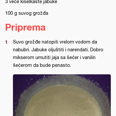
3 veće kiselkaste jabuke
100 g suvog grožđa
Priprema
Suvo grožđe natopiti vrelom vodom da
nabubri. Jabuke oljuštiti i narendati. Dobro
mikserom umutiti jaja sa šećer i vanilin
šećerom da bude penasto.