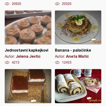
20925
20320
Jednostavni kapkejkovi
Banana - palačinke
Jelena Jevtic
Aneta Matić
Autor:
Autor:
4213
12453