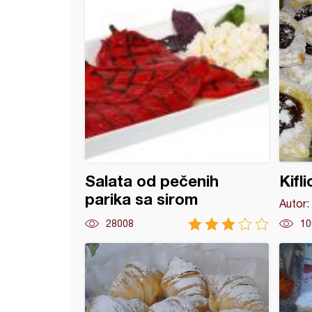
Salata od pečenih
Kifl
parika sa sirom
Autor:
28008
10
sa sirom (3)