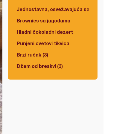
Jednostavna, osvežavajuća salata
Brownies sa jagodama
Hladni čokoladni dezert
Punjeni cvetovi tikvica
Brzi ručak (3)
Džem od breskvi (3)