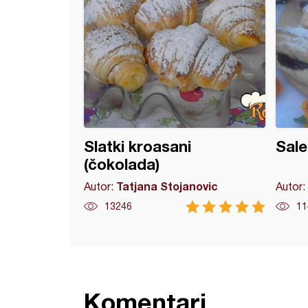
Slatki kroasani
Sale
(čokolada)
Tatjana Stojanovic
Autor:
Autor:
13246
11
Komentari