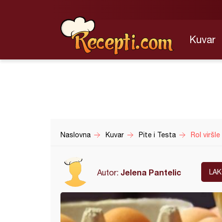
Kuvar
Naslovna
Kuvar
Pite i Testa
Rol viršle
Jelena Pantelic
Autor:
LA