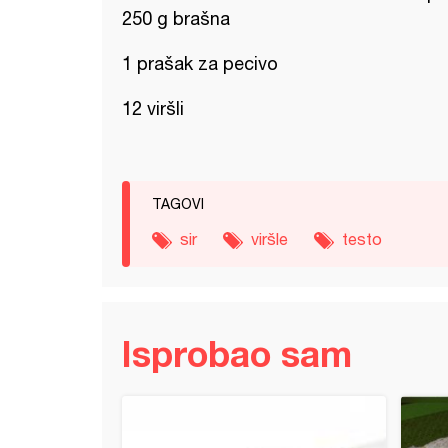
250 g brašna
1 prašak za pecivo
12 viršli
TAGOVI
sir
viršle
testo
Isprobao sam
ne gaće (listići)