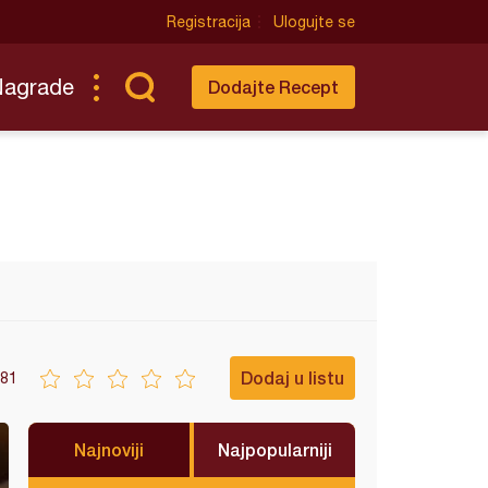
Registracija
Ulogujte se
Nagrade
Dodajte Recept
Dodaj u listu
81
Najnoviji
Najpopularniji