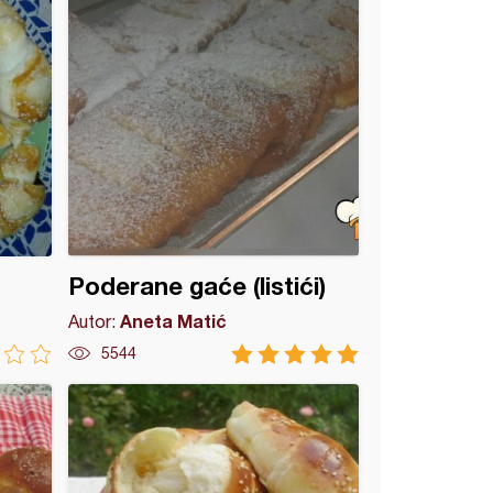
Poderane gaće (listići)
Aneta Matić
Autor:
5544