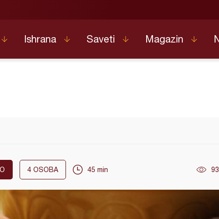
Ishrana
Saveti
Magazin
KO
4
OSOBA
45 min
93