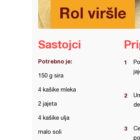
Rol viršle
Sastojci
Pr
Potrebno je:
Po
jaj
150 g sira
4 kašike mleka
Um
2 jajeta
de
4 kašike ulja
Ce
malo soli
po