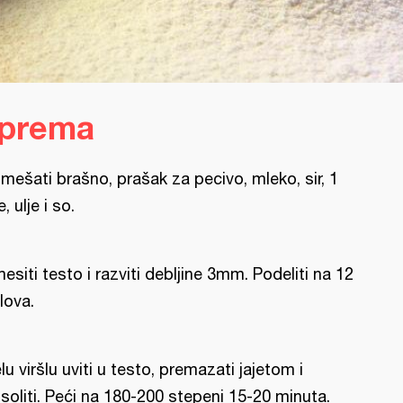
iprema
mešati brašno, prašak za pecivo, mleko, sir, 1
e, ulje i so.
esiti testo i razviti debljine 3mm. Podeliti na 12
lova.
lu viršlu uviti u testo, premazati jajetom i
soliti. Peći na 180-200 stepeni 15-20 minuta.