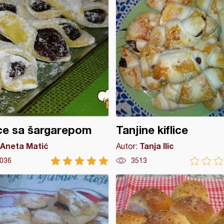
ice sa šargarepom
Tanjine kiflice
Aneta Matić
Tanja Ilic
Autor:
036
3513