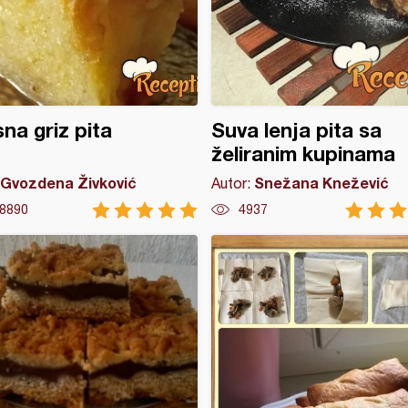
sna griz pita
Suva lenja pita sa
želiranim kupinama
Gvozdena Živković
Snežana Knežević
Autor:
8890
4937