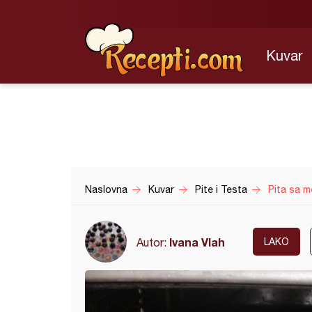
Kuvar
Naslovna
Kuvar
Pite i Testa
Pita sa me
Ivana Vlah
Autor:
LAKO