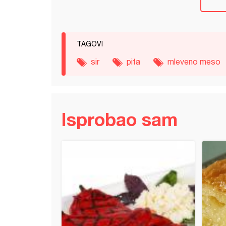
TAGOVI
sir
pita
mleveno meso
Isprobao sam
a pita sa malinama