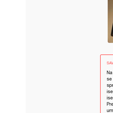
SA
Na
se
sp
ise
ise
Pre
umu