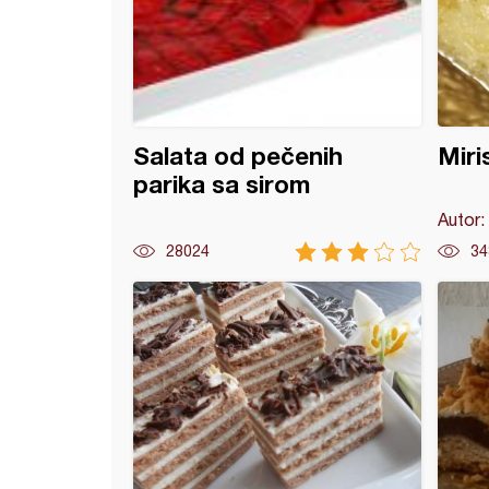
Salata od pečenih
Miri
parika sa sirom
Autor:
28024
34
sa višnjama i plazmom