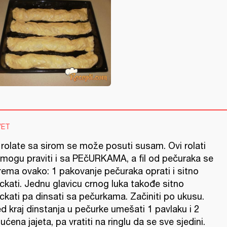
VET
 rolate sa sirom se može posuti susam. Ovi rolati
 mogu praviti i sa PEčURKAMA, a fil od pečuraka se
rema ovako: 1 pakovanje pečuraka oprati i sitno
ckati. Jednu glavicu crnog luka takođe sitno
ckati pa dinsati sa pečurkama. Začiniti po ukusu.
d kraj dinstanja u pečurke umešati 1 pavlaku i 2
ćena jajeta, pa vratiti na ringlu da se sve sjedini.