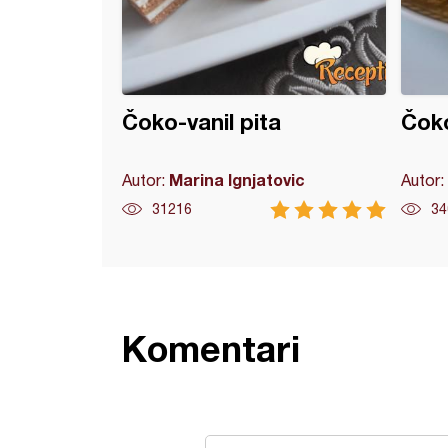
Čoko-vanil pita
Čok
Marina Ignjatovic
Autor:
Autor:
31216
34
Komentari