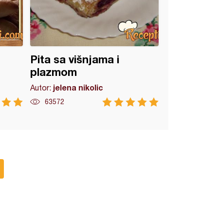
Pita sa višnjama i
plazmom
jelena nikolic
Autor:
63572