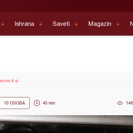
Ishrana
Saveti
Magazin
som ili si
10
OSOBA
45 min
146