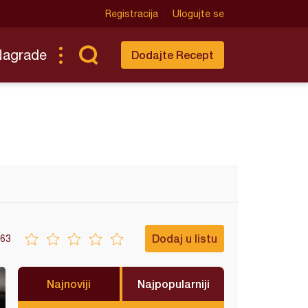
Registracija
Ulogujte se
Nagrade
Dodajte Recept
Dodaj u listu
63
Najnoviji
Najpopularniji