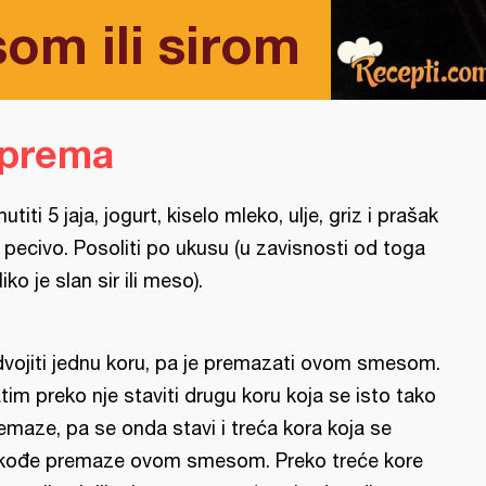
om ili sirom
iprema
utiti 5 jaja, jogurt, kiselo mleko, ulje, griz i prašak
 pecivo. Posoliti po ukusu (u zavisnosti od toga
liko je slan sir ili meso).
vojiti jednu koru, pa je premazati ovom smesom.
tim preko nje staviti drugu koru koja se isto tako
emaze, pa se onda stavi i treća kora koja se
kođe premaze ovom smesom. Preko treće kore