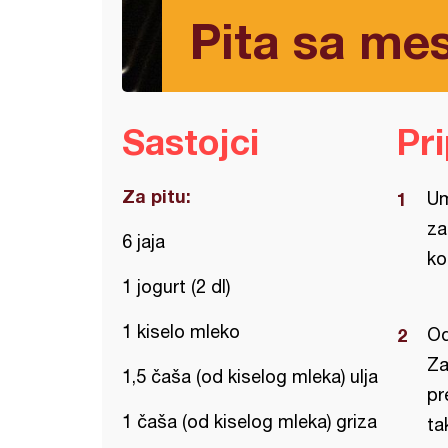
Pita sa mes
Sastojci
Pr
Za pitu:
Um
za
6 jaja
ko
1 jogurt (2 dl)
1 kiselo mleko
Od
Za
1,5 čaša (od kiselog mleka) ulja
pr
1 čaša (od kiselog mleka) griza
ta