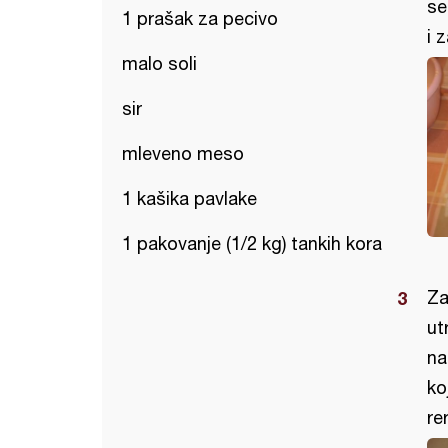
se
1 prašak za pecivo
i 
malo soli
sir
mleveno meso
1 kašika pavlake
1 pakovanje (1/2 kg) tankih kora
Za
ut
na
ko
re