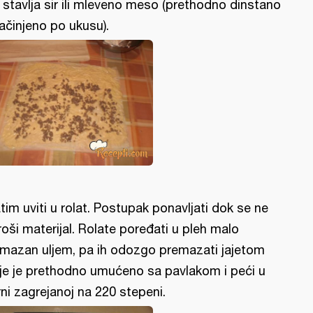
 stavlja sir ili mleveno meso (prethodno dinstano
začinjeno po ukusu).
tim uviti u rolat. Postupak ponavljati dok se ne
roši materijal. Rolate poređati u pleh malo
mazan uljem, pa ih odozgo premazati jajetom
je je prethodno umućeno sa pavlakom i peći u
rni zagrejanoj na 220 stepeni.