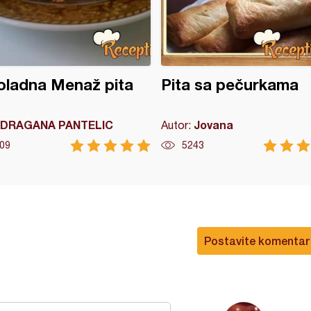
oladna Menaž pita
Pita sa pečurkama
DRAGANA PANTELIC
Jovana
Autor:
09
5243
Postavite komentar