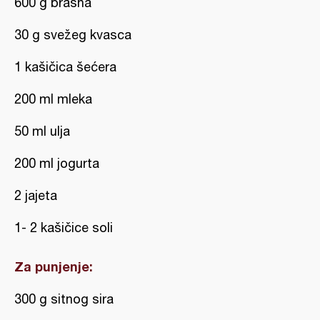
600 g brašna
30 g svežeg kvasca
1 kašičica šećera
200 ml mleka
50 ml ulja
200 ml jogurta
2 jajeta
1- 2 kašičice soli
Za punjenje:
300 g sitnog sira