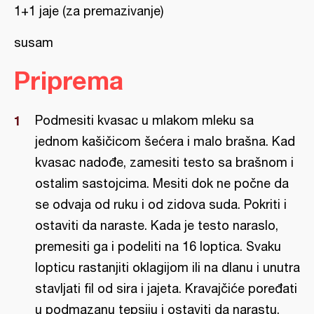
1+1 jaje (za premazivanje)
susam
Priprema
Podmesiti kvasac u mlakom mleku sa
jednom kašičicom šećera i malo brašna. Каd
kvasac nadođe, zamesiti testo sa brašnom i
ostalim sastojcima. Mesiti dok ne počne da
se odvaja od ruku i od zidova suda. Pokriti i
ostaviti da naraste. Каda je testo naraslo,
premesiti ga i podeliti na 16 lopticа. Svaku
lopticu rastanjiti oklagijom ili na dlanu i unutra
stavljati fil od sira i jajeta. Кravajčiće poređati
u podmazanu tepsiju i ostaviti da narastu.