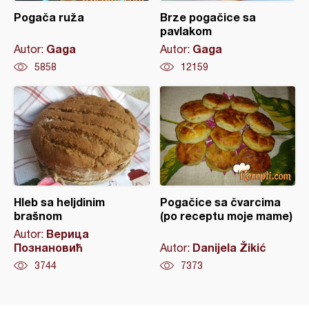
Pogača ruža
Brze pogačice sa
pavlakom
Gaga
Gaga
Autor:
Autor:
5858
12159
Hleb sa heljdinim
Pogačice sa čvarcima
brašnom
(po receptu moje mame)
Верица
Autor:
Познановић
Danijela Žikić
Autor:
3744
7373