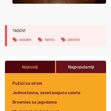
TAGOVI
susam
testo
pecivo
Najnoviji
Najpopularniji
Pužići sa sirom
Jednostavna, osvežavajuća salata
Brownies sa jagodama