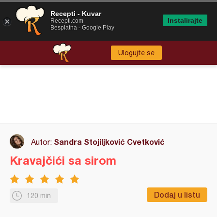
Recepti - Kuvar
Instalirajte
Recepti.com
Besplatna - Google Play
Ulogujte se
Sandra Stojiljković Cvetković
Autor:
Kravajčići sa sirom
Dodaj u listu
120 min