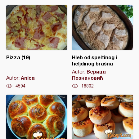
Pizza (19)
Hleb od speltinog i
heljdinog brašna
Верица
Autor:
Anica
Познановић
Autor:
4594
18802