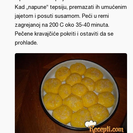
Каd „napunе“ tеpsiju, premazati ih umućenim
jajetom i posuti susamom. Peći u rerni
zagrejanoj na 200 C oko 35-40 minutа.
Pečene kravajčiće pokriti i ostaviti da se
prohlade.