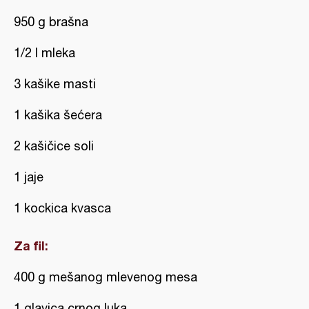
950 g brašna
1/2 l mleka
3 kašike masti
1 kašika šećera
2 kašičice soli
1 jaje
1 kockica kvasca
Za fil:
400 g mešanog mlevenog mesa
1 glavica crnog luka