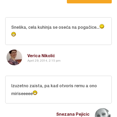
Sneška, cela kuhinja se oseća na pogačice...
Verica Nikolić
April 29, 2014, 2:15 pm
Izuzetno zaista, pa kad otvoris rernu a ono
miriseeeee
Snezana Pejicic