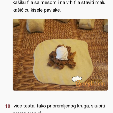
kašiku fila sa mesom i na vrh fila staviti malu
kašičicu kisele pavlake.
Ivice testa, tako pripremljenog kruga, skupiti