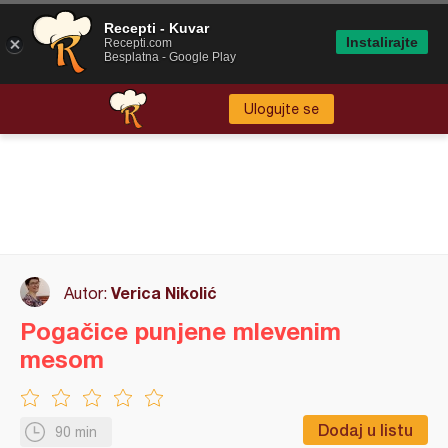
Recepti - Kuvar
Instalirajte
Recepti.com
Besplatna - Google Play
Ulogujte se
Verica Nikolić
Autor:
Pogačice punjene mlevenim
mesom
Dodaj u listu
90 min