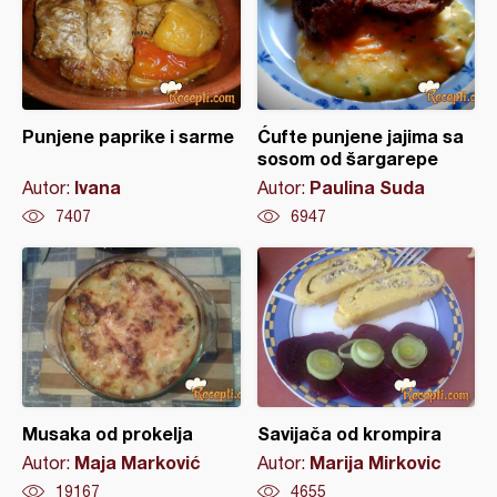
Punjene paprike i sarme
Ćufte punjene jajima sa
sosom od šargarepe
Ivana
Paulina Suda
Autor:
Autor:
7407
6947
Musaka od prokelja
Savijača od krompira
Maja Marković
Marija Mirkovic
Autor:
Autor:
19167
4655