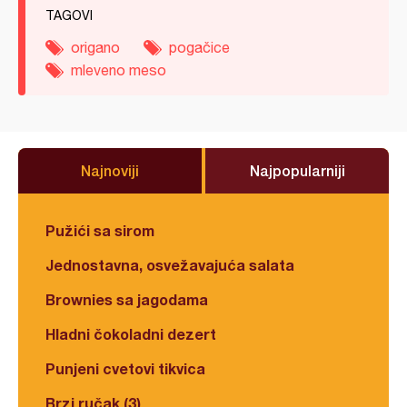
TAGOVI
origano
pogačice
mleveno meso
Najnoviji
Najpopularniji
Pužići sa sirom
Jednostavna, osvežavajuća salata
Brownies sa jagodama
Hladni čokoladni dezert
Punjeni cvetovi tikvica
Brzi ručak (3)