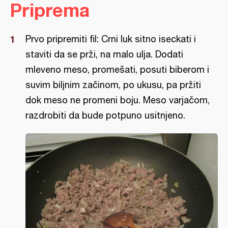
Priprema
Prvo pripremiti fil: Crni luk sitno iseckati i
staviti da se prži, na malo ulja. Dodati
mleveno meso, promešati, posuti biberom i
suvim biljnim začinom, po ukusu, pa pržiti
dok meso ne promeni boju. Meso varjačom,
razdrobiti da bude potpuno usitnjeno.