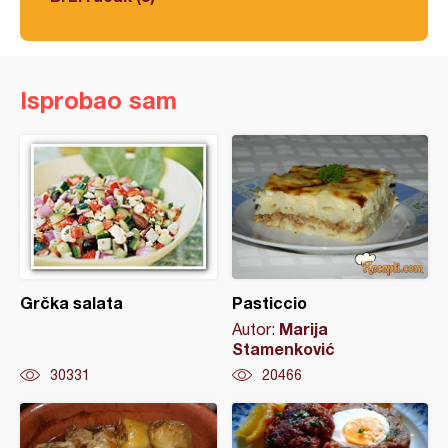
Isprobao sam
Grčka salata
Pasticcio
Marija
Autor:
Stamenković
30331
20466