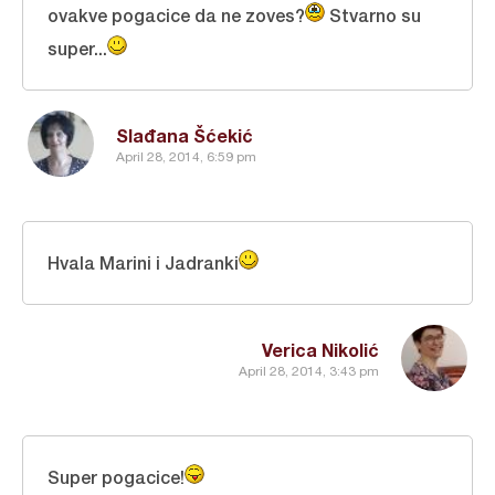
ovakve pogacice da ne zoves?
Stvarno su
super...
Slađana Šćekić
April 28, 2014, 6:59 pm
Hvala Marini i Jadranki
Verica Nikolić
April 28, 2014, 3:43 pm
Super pogacice!