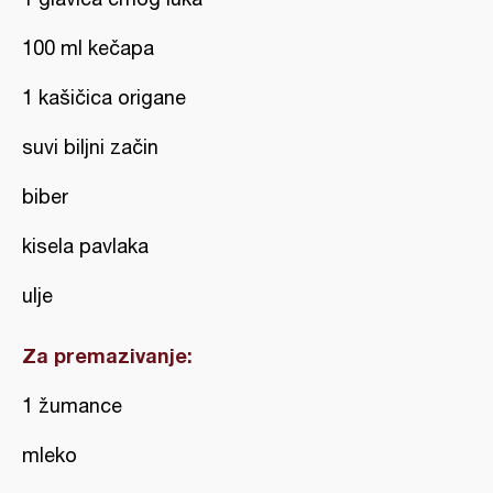
100 ml kečapa
1 kašičica origane
suvi biljni začin
biber
kisela pavlaka
ulje
Za premazivanje:
1 žumance
mleko