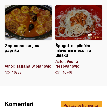
Zapečena punjena
Špageti sa pilećim
paprika
mlevenim mesom u
umaku
Vesna
Autor:
Tatjana Stojanovic
Nesovanovic
Autor:
16738
16746
Komentari
Postavite komentar