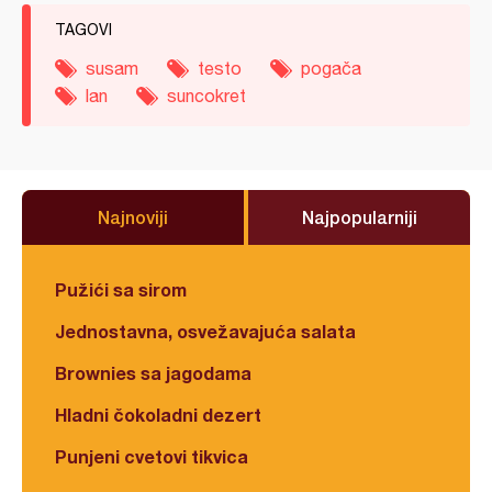
TAGOVI
susam
testo
pogača
lan
suncokret
Najnoviji
Najpopularniji
Pužići sa sirom
Jednostavna, osvežavajuća salata
Brownies sa jagodama
Hladni čokoladni dezert
Punjeni cvetovi tikvica