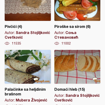
Pivčići (4)
Piroške sa sirom (6)
Sandra Stojiljković
Соња
Autor:
Autor:
Cvetković
Стевановић
11535
11002
Palačinke sa heljdinim
Domaći hleb (15)
brašnom
Sandra Stojiljković
Autor:
Mubera Živojević
Cvetković
Autor: