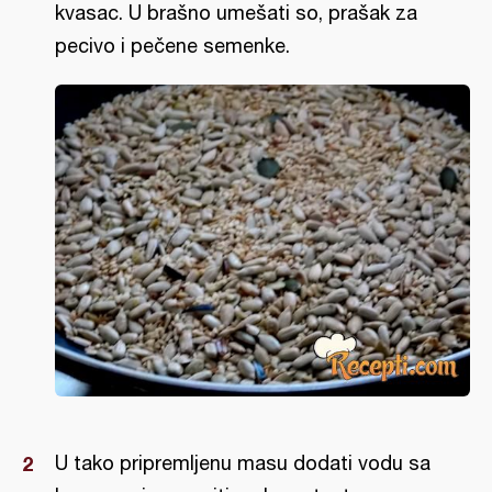
kvasac. U brašno umešati so, prašak za
pecivo i pečene semenke.
U tako pripremljenu masu dodati vodu sa