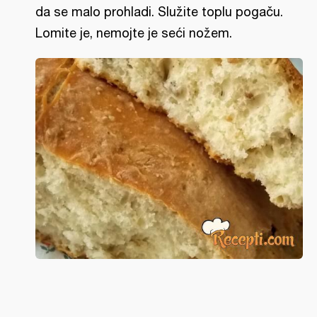
da se malo prohladi. Služite toplu pogaču.
Lomite je, nemojte je seći nožem.