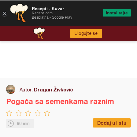
Recepti - Kuvar
Instalirajte
Recepti.com
Besplatna - Google Play
Ulogujte se
Dragan Živković
Autor:
Pogača sa semenkama raznim
Dodaj u listu
60 min