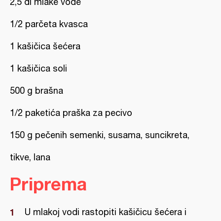
2,5 dl mlake vode
1/2 parčeta kvasca
1 kašičica šećera
1 kašičica soli
500 g brašna
1/2 paketića praška za pecivo
150 g pečenih semenki, susama, suncikreta,
tikve, lana
Priprema
U mlakoj vodi rastopiti kašičicu šećera i