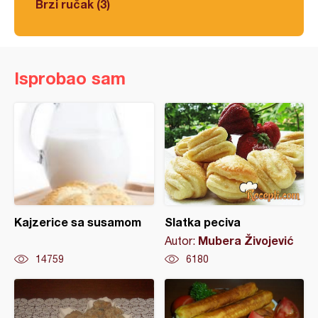
Brzi ručak (3)
Isprobao sam
Kajzerice sa susamom
Slatka peciva
Mubera Živojević
Autor:
14759
6180