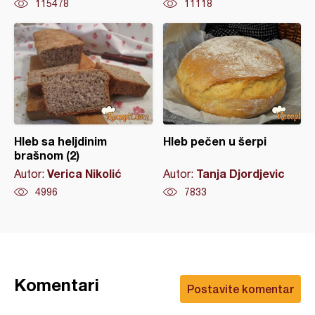
115478
11118
Hleb sa heljdinim
Hleb pečen u šerpi
brašnom (2)
Verica Nikolić
Tanja Djordjevic
Autor:
Autor:
4996
7833
Komentari
Postavite komentar