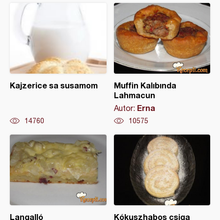
Kajzerice sa susamom
Muffin Kalıbında
Lahmacun
Erna
Autor:
14760
10575
Langalló
Kókuszhabos csiga