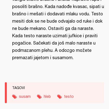
posoliti brašno. Kada nadođe kvasac, sipati u
brašno i mešati i dodavati mlaku vodu. Testo
mesiti dok se ne bude odvajalo od ruke i dok
ne bude mekano. Ostaviti ga da naraste.
Kada testo naraste uzimati jufkice i praviti
pogačice. Sačekati da još malo naraste u
podmazanom plehu. A odozgo možete
premazati jajetom i susamom.
TAGOVI
susam
hleb
testo