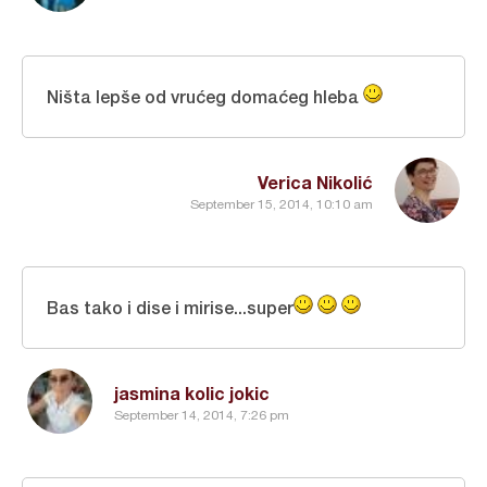
Ništa lepše od vrućeg domaćeg hleba
Verica Nikolić
September 15, 2014, 10:10 am
Bas tako i dise i mirise...super
jasmina kolic jokic
September 14, 2014, 7:26 pm