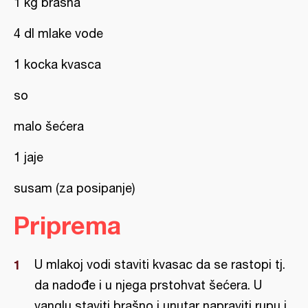
1 kg brašna
4 dl mlake vode
1 kocka kvasca
so
malo šećera
1 jaje
susam (za posipanje)
Priprema
U mlakoj vodi staviti kvasac da se rastopi tj.
da nadođe i u njega prstohvat šećera. U
vanglu staviti brašno i unutar napraviti rupu i