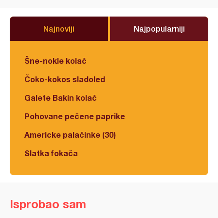
Najnoviji
Najpopularniji
Šne-nokle kolač
Čoko-kokos sladoled
Galete Bakin kolač
Pohovane pečene paprike
Americke palačinke (30)
Slatka fokača
Isprobao sam