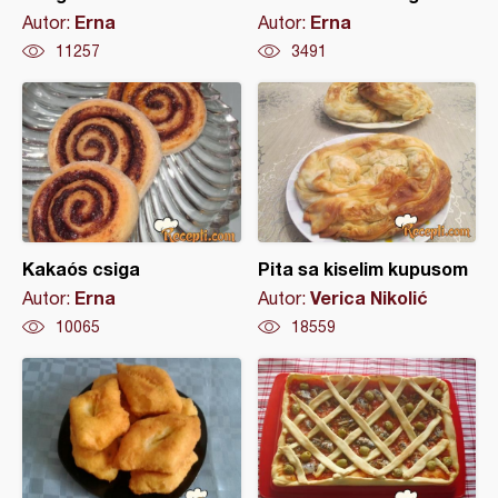
Erna
Erna
Autor:
Autor:
11257
3491
Kakaós csiga
Pita sa kiselim kupusom
Erna
Verica Nikolić
Autor:
Autor:
10065
18559