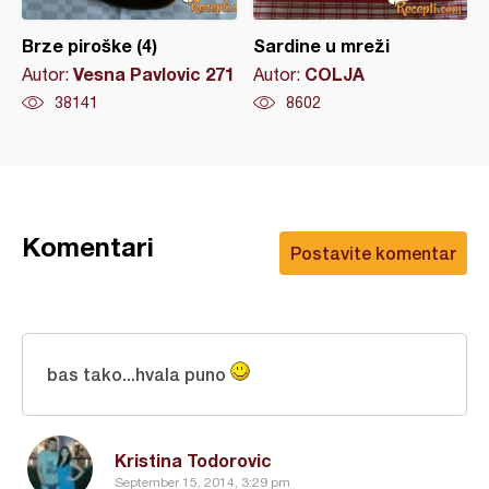
Brze piroške (4)
Sardine u mreži
Vesna Pavlovic 271
COLJA
Autor:
Autor:
38141
8602
Komentari
Postavite komentar
bas tako...hvala puno
Kristina Todorovic
September 15, 2014, 3:29 pm