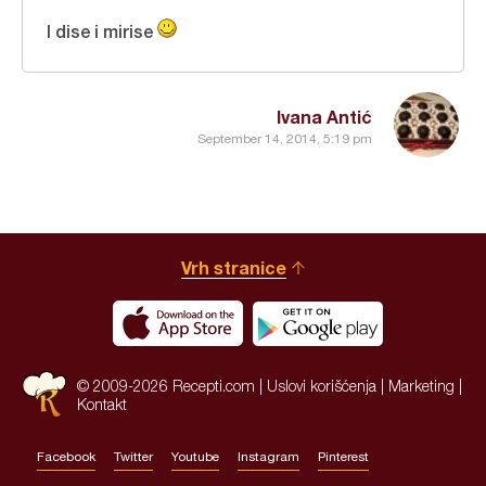
I dise i mirise
Ivana Antić
September 14, 2014, 5:19 pm
Vrh stranice
© 2009-2026 Recepti.com |
Uslovi korišćenja
|
Marketing
|
Kontakt
Facebook
Twitter
Youtube
Instagram
Pinterest