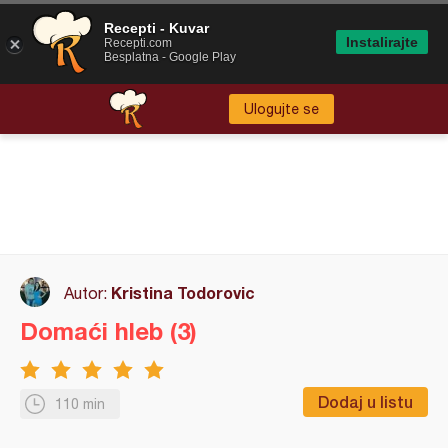
Recepti - Kuvar
Instalirajte
Recepti.com
Besplatna - Google Play
Ulogujte se
Kristina Todorovic
Autor:
Domaći hleb (3)
Dodaj u listu
110 min