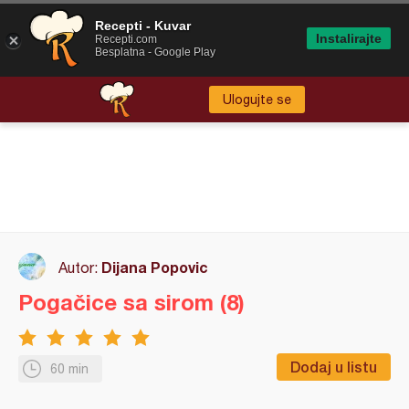
Recepti - Kuvar
Instalirajte
Recepti.com
Besplatna - Google Play
Ulogujte se
Dijana Popovic
Autor:
Pogačice sa sirom (8)
Dodaj u listu
60 min