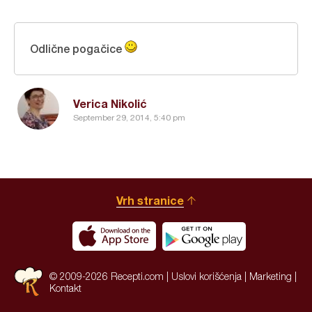
Odlične pogačice
Verica Nikolić
September 29, 2014, 5:40 pm
Vrh stranice
© 2009-2026 Recepti.com |
Uslovi korišćenja
|
Marketing
|
Kontakt