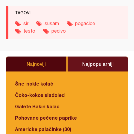
TAGOVI
sir
susam
pogačice
testo
pecivo
Najnoviji
Najpopularniji
Šne-nokle kolač
Čoko-kokos sladoled
Galete Bakin kolač
Pohovane pečene paprike
Americke palačinke (30)