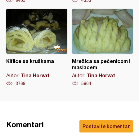
8405
4353
Kiflice sa kruškama
Mrežica sa pečenicom i
maslacem
Tina Horvat
Tina Horvat
Autor:
Autor:
3768
5864
Komentari
Postavite komentar