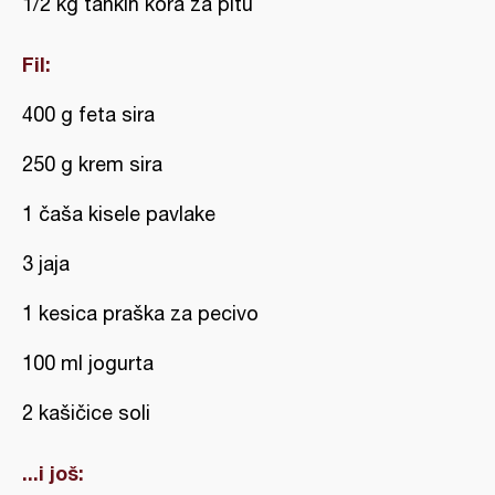
1/2 kg tankih kora za pitu
Fil:
400 g feta sira
250 g krem sira
1 čaša kisele pavlake
3 jaja
1 kesica praška za pecivo
100 ml jogurta
2 kašičice soli
...i još: