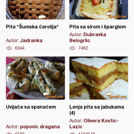
Pita *Šumska čarolija*
Pita sa sirom i šparglom
Dubravka
Autor:
Jadranka
Belogrlic
Autor:
6344
7462
Uvijača sa spanaćem
Lenja pita sa jabukama
(4)
Olivera Kostic-
Autor:
popovic dragana
Lazic
Autor: