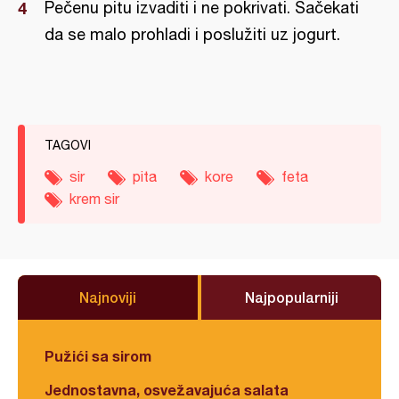
Pečenu pitu izvaditi i ne pokrivati. Sačekati
da se malo prohladi i poslužiti uz jogurt.
TAGOVI
sir
pita
kore
feta
krem sir
Najnoviji
Najpopularniji
Pužići sa sirom
Jednostavna, osvežavajuća salata