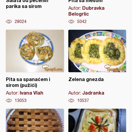
Salata od pečenih
Pita sa mesom
parika sa sirom
Dubravka
Autor:
Belogrlic
28024
5042
Pita sa spanaćem i
Zelena gnezda
sirom (pužići)
Ivana Vlah
Jadranka
Autor:
Autor:
13053
10537