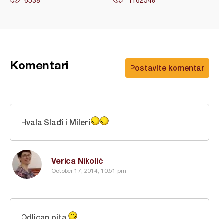
6538
1162548
Komentari
Postavite komentar
Hvala Slađi i Mileni
Verica Nikolić
October 17, 2014, 10:51 pm
Odlican pita