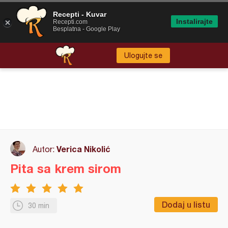
Recepti - Kuvar
Instalirajte
Recepti.com
Besplatna - Google Play
Ulogujte se
Verica Nikolić
Autor:
Pita sa krem sirom
Dodaj u listu
30 min